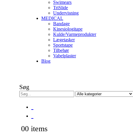
Swimears
TriSlide
Undervisning
MEDICAL
Bandage
Kinesiologitape
Kulde/Varmeprodukter
Lægetasker
Sportstape
Tilbehør
Vabelplaster
Blog
Søg
0
0 items