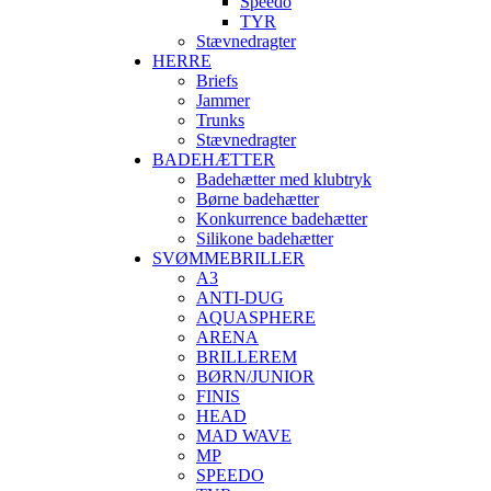
Speedo
TYR
Stævnedragter
HERRE
Briefs
Jammer
Trunks
Stævnedragter
BADEHÆTTER
Badehætter med klubtryk
Børne badehætter
Konkurrence badehætter
Silikone badehætter
SVØMMEBRILLER
A3
ANTI-DUG
AQUASPHERE
ARENA
BRILLEREM
BØRN/JUNIOR
FINIS
HEAD
MAD WAVE
MP
SPEEDO