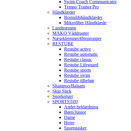
Swim Coach Communicator
Tempo Trainer Pro
Håndklæder
Bomuldshåndklæder
Mikrofiber Håndklæde
Landtræning
MAKO Våddragter
Næseklemmer/Ørepropper
RESTUBE
Restube active
Restube automatic
Restube classic
Restube Lifeguard
Restube sports
Restube swim
Restube tilbehør
Shampoo/Balsam
Skin Slick
Snorkelsæt
SPORTSTØJ
Andet beklædning
Børn/Junior
Dame
Herre
Sportstasker