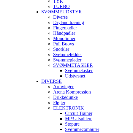
TYR
TURBO
SVØMMEUDSTYR
Diverse
Dryland træning
Fingerpadler
Håndpadler
Monofinner
Pull Buoys
Snorkler
Svømmefødder
Svømmeplader
SVØMMETASKER
Svømmetasker
Udstyrsnet
DIVERSE
Armvinger
Arena Kompression
Drikkedunke
Fløjter
ELEKTRONIK
Circuit Trainer
MP3 afspillere
Stopure
Svømmecomputer