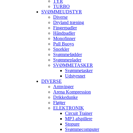
TYR
TURBO
SVØMMEUDSTYR
Diverse
Dryland træning
Fingerpadler
Håndpadler
Monofinner
Pull Buoys
Snorkler
Svømmefødder
Svømmeplader
SVØMMETASKER
Svømmetasker
Udstyrsnet
DIVERSE
Armvinger
Arena Kompression
Drikkedunke
Fløjter
ELEKTRONIK
Circuit Trainer
MP3 afspillere
Stopure
Svømmecomputer