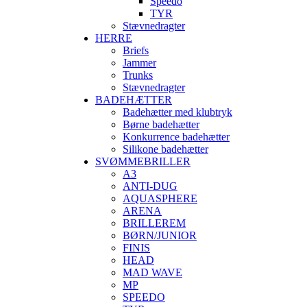
Speedo
TYR
Stævnedragter
HERRE
Briefs
Jammer
Trunks
Stævnedragter
BADEHÆTTER
Badehætter med klubtryk
Børne badehætter
Konkurrence badehætter
Silikone badehætter
SVØMMEBRILLER
A3
ANTI-DUG
AQUASPHERE
ARENA
BRILLEREM
BØRN/JUNIOR
FINIS
HEAD
MAD WAVE
MP
SPEEDO