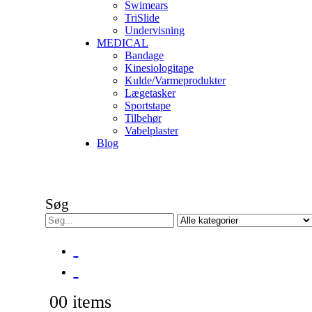
Swimears
TriSlide
Undervisning
MEDICAL
Bandage
Kinesiologitape
Kulde/Varmeprodukter
Lægetasker
Sportstape
Tilbehør
Vabelplaster
Blog
Søg
0
0 items