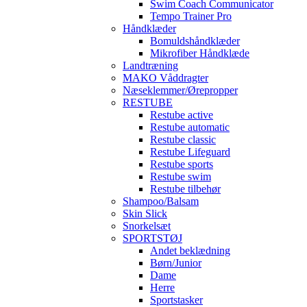
Swim Coach Communicator
Tempo Trainer Pro
Håndklæder
Bomuldshåndklæder
Mikrofiber Håndklæde
Landtræning
MAKO Våddragter
Næseklemmer/Ørepropper
RESTUBE
Restube active
Restube automatic
Restube classic
Restube Lifeguard
Restube sports
Restube swim
Restube tilbehør
Shampoo/Balsam
Skin Slick
Snorkelsæt
SPORTSTØJ
Andet beklædning
Børn/Junior
Dame
Herre
Sportstasker