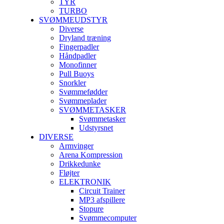
TYR
TURBO
SVØMMEUDSTYR
Diverse
Dryland træning
Fingerpadler
Håndpadler
Monofinner
Pull Buoys
Snorkler
Svømmefødder
Svømmeplader
SVØMMETASKER
Svømmetasker
Udstyrsnet
DIVERSE
Armvinger
Arena Kompression
Drikkedunke
Fløjter
ELEKTRONIK
Circuit Trainer
MP3 afspillere
Stopure
Svømmecomputer