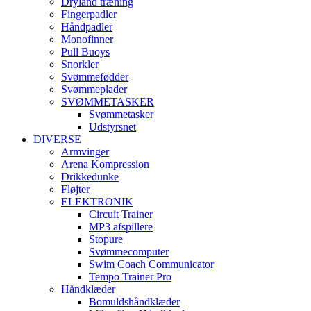
Dryland træning
Fingerpadler
Håndpadler
Monofinner
Pull Buoys
Snorkler
Svømmefødder
Svømmeplader
SVØMMETASKER
Svømmetasker
Udstyrsnet
DIVERSE
Armvinger
Arena Kompression
Drikkedunke
Fløjter
ELEKTRONIK
Circuit Trainer
MP3 afspillere
Stopure
Svømmecomputer
Swim Coach Communicator
Tempo Trainer Pro
Håndklæder
Bomuldshåndklæder