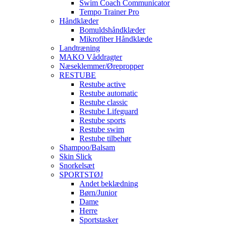
Swim Coach Communicator
Tempo Trainer Pro
Håndklæder
Bomuldshåndklæder
Mikrofiber Håndklæde
Landtræning
MAKO Våddragter
Næseklemmer/Ørepropper
RESTUBE
Restube active
Restube automatic
Restube classic
Restube Lifeguard
Restube sports
Restube swim
Restube tilbehør
Shampoo/Balsam
Skin Slick
Snorkelsæt
SPORTSTØJ
Andet beklædning
Børn/Junior
Dame
Herre
Sportstasker