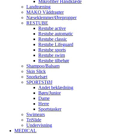
Mikrofiber Håndklæde
Landtræning
MAKO Våddragter
Næseklemmer/Ørepropper
RESTUBE
Restube active
Restube automatic
Restube classic
Restube Lifeguard
Restube sports
Restube swim
Restube tilbehør
Shampoo/Balsam
Skin Slick
Snorkelsæt
SPORTSTØJ
Andet beklædning
Børn/Junior
Dame
Herre
Sportstasker
Swimears
TriSlide
Undervisning
MEDICAL