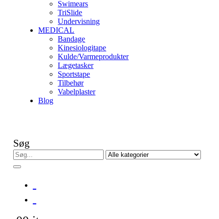
Swimears
TriSlide
Undervisning
MEDICAL
Bandage
Kinesiologitape
Kulde/Varmeprodukter
Lægetasker
Sportstape
Tilbehør
Vabelplaster
Blog
Søg