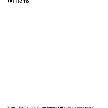
0
0 items
Hjem
»
FAQs
»
Q: Hvem bruger I til at fragte jeres varer?