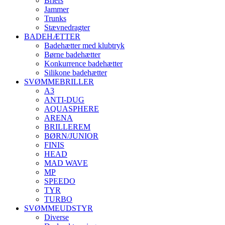
Briefs
Jammer
Trunks
Stævnedragter
BADEHÆTTER
Badehætter med klubtryk
Børne badehætter
Konkurrence badehætter
Silikone badehætter
SVØMMEBRILLER
A3
ANTI-DUG
AQUASPHERE
ARENA
BRILLEREM
BØRN/JUNIOR
FINIS
HEAD
MAD WAVE
MP
SPEEDO
TYR
TURBO
SVØMMEUDSTYR
Diverse