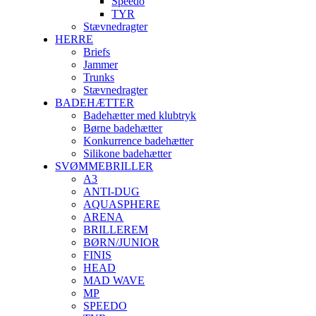
Speedo
TYR
Stævnedragter
HERRE
Briefs
Jammer
Trunks
Stævnedragter
BADEHÆTTER
Badehætter med klubtryk
Børne badehætter
Konkurrence badehætter
Silikone badehætter
SVØMMEBRILLER
A3
ANTI-DUG
AQUASPHERE
ARENA
BRILLEREM
BØRN/JUNIOR
FINIS
HEAD
MAD WAVE
MP
SPEEDO