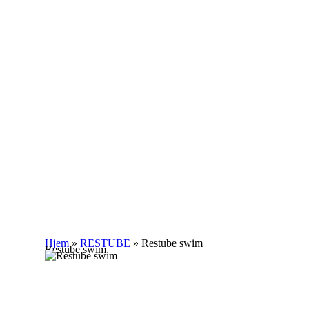
Hjem
»
RESTUBE
»
Restube swim
Restube swim