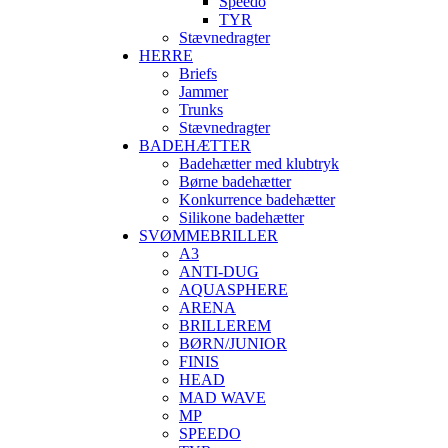
Speedo
TYR
Stævnedragter
HERRE
Briefs
Jammer
Trunks
Stævnedragter
BADEHÆTTER
Badehætter med klubtryk
Børne badehætter
Konkurrence badehætter
Silikone badehætter
SVØMMEBRILLER
A3
ANTI-DUG
AQUASPHERE
ARENA
BRILLEREM
BØRN/JUNIOR
FINIS
HEAD
MAD WAVE
MP
SPEEDO