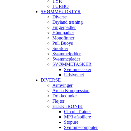
TYR
TURBO
SVØMMEUDSTYR
Diverse
Dryland træning
Fingerpadler
Håndpadler
Monofinner
Pull Buoys
Snorkler
Svømmefødder
Svømmeplader
SVØMMETASKER
Svømmetasker
Udstyrsnet
DIVERSE
Armvinger
Arena Kompression
Drikkedunke
Fløjter
ELEKTRONIK
Circuit Trainer
MP3 afspillere
Stopure
Svømmecomputer