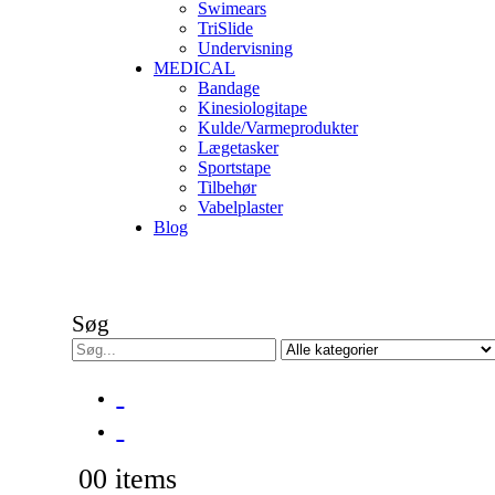
Swimears
TriSlide
Undervisning
MEDICAL
Bandage
Kinesiologitape
Kulde/Varmeprodukter
Lægetasker
Sportstape
Tilbehør
Vabelplaster
Blog
Søg
0
0 items