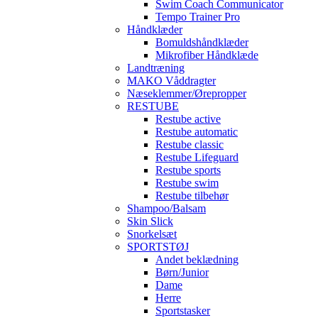
Swim Coach Communicator
Tempo Trainer Pro
Håndklæder
Bomuldshåndklæder
Mikrofiber Håndklæde
Landtræning
MAKO Våddragter
Næseklemmer/Ørepropper
RESTUBE
Restube active
Restube automatic
Restube classic
Restube Lifeguard
Restube sports
Restube swim
Restube tilbehør
Shampoo/Balsam
Skin Slick
Snorkelsæt
SPORTSTØJ
Andet beklædning
Børn/Junior
Dame
Herre
Sportstasker