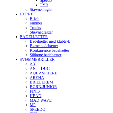
Speedo
TYR
Stævnedragter
HERRE
Briefs
Jammer
Trunks
Stævnedragter
BADEHÆTTER
Badehætter med klubtryk
Børne badehætter
Konkurrence badehætter
Silikone badehætter
SVØMMEBRILLER
A3
ANTI-DUG
AQUASPHERE
ARENA
BRILLEREM
BØRN/JUNIOR
FINIS
HEAD
MAD WAVE
MP
SPEEDO