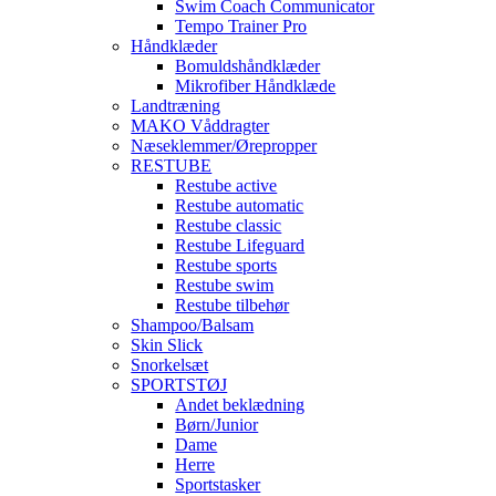
Swim Coach Communicator
Tempo Trainer Pro
Håndklæder
Bomuldshåndklæder
Mikrofiber Håndklæde
Landtræning
MAKO Våddragter
Næseklemmer/Ørepropper
RESTUBE
Restube active
Restube automatic
Restube classic
Restube Lifeguard
Restube sports
Restube swim
Restube tilbehør
Shampoo/Balsam
Skin Slick
Snorkelsæt
SPORTSTØJ
Andet beklædning
Børn/Junior
Dame
Herre
Sportstasker