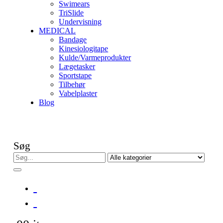
Swimears
TriSlide
Undervisning
MEDICAL
Bandage
Kinesiologitape
Kulde/Varmeprodukter
Lægetasker
Sportstape
Tilbehør
Vabelplaster
Blog
Søg