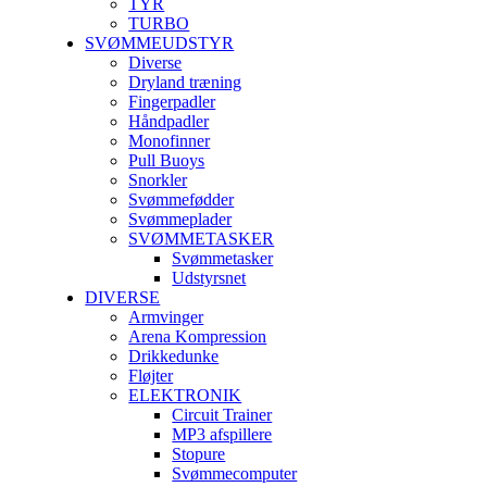
TYR
TURBO
SVØMMEUDSTYR
Diverse
Dryland træning
Fingerpadler
Håndpadler
Monofinner
Pull Buoys
Snorkler
Svømmefødder
Svømmeplader
SVØMMETASKER
Svømmetasker
Udstyrsnet
DIVERSE
Armvinger
Arena Kompression
Drikkedunke
Fløjter
ELEKTRONIK
Circuit Trainer
MP3 afspillere
Stopure
Svømmecomputer