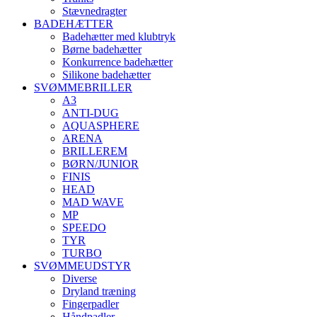
Stævnedragter
BADEHÆTTER
Badehætter med klubtryk
Børne badehætter
Konkurrence badehætter
Silikone badehætter
SVØMMEBRILLER
A3
ANTI-DUG
AQUASPHERE
ARENA
BRILLEREM
BØRN/JUNIOR
FINIS
HEAD
MAD WAVE
MP
SPEEDO
TYR
TURBO
SVØMMEUDSTYR
Diverse
Dryland træning
Fingerpadler
Håndpadler