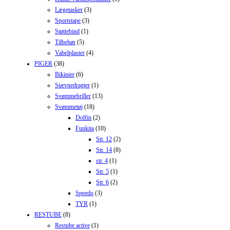
Lægetasker
(3)
Sportstape
(3)
Støttebind
(1)
Tilbehør
(5)
Vabelplaster
(4)
PIGER
(38)
Bikinier
(6)
Stævnedragter
(1)
Svømmebriller
(13)
Svømmetøj
(18)
Dolfin
(2)
Funkita
(10)
Str. 12
(2)
Str. 14
(8)
str. 4
(1)
Str. 5
(1)
Str. 6
(2)
Speedo
(3)
TYR
(1)
RESTUBE
(8)
Restube active
(1)