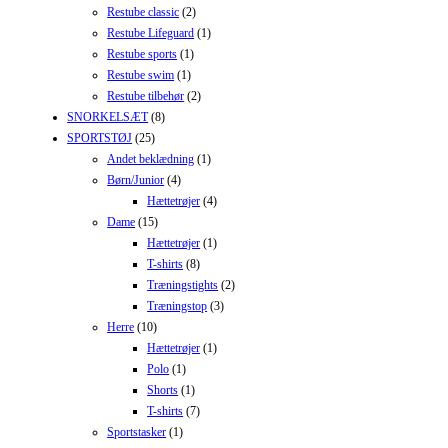
Restube classic
(2)
Restube Lifeguard
(1)
Restube sports
(1)
Restube swim
(1)
Restube tilbehør
(2)
SNORKELSÆT
(8)
SPORTSTØJ
(25)
Andet beklædning
(1)
Børn/Junior
(4)
Hættetrøjer
(4)
Dame
(15)
Hættetrøjer
(1)
T-shirts
(8)
Træningstights
(2)
Træningstop
(3)
Herre
(10)
Hættetrøjer
(1)
Polo
(1)
Shorts
(1)
T-shirts
(7)
Sportstasker
(1)