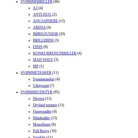
SVØMMEBRILLER
(46)
A3
(4)
ANTI-DUG
(2)
AQUASPHERE
(12)
ARENA
(4)
BØRN/JUNIOR
(20)
BRILLEREM
(3)
FINIS
(8)
KONKURRENCEBRILLER
(4)
MAD WAVE
(3)
MP
(1)
SVØMMETASKER
(11)
Svømmetasker
(4)
Udstyrsnet
(7)
SVØMMEUDSTYR
(95)
Diverse
(11)
Dryland træning
(13)
Fingerpadler
(4)
Håndpadler
(13)
Monofinner
(8)
Pull Buoys
(16)
Snorkler
(11)