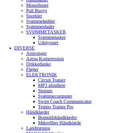
Monofinner
Pull Buoys
Snorkler
Svømmefødder
Svømmeplader
SVØMMETASKER
Svømmetasker
Udstyrsnet
DIVERSE
Armvinger
Arena Kompression
Drikkedunke
Fløjter
ELEKTRONIK
Circuit Trainer
MP3 afspillere
Stopure
Svømmecomputer
Swim Coach Communicator
Tempo Trainer Pro
Håndklæder
Bomuldshåndklæder
Mikrofiber Håndklæde
Landtræning