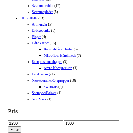
Svømmefødder
(17)
Svømmeplader
(5)
TILBEHØR
(53)
Armvinger
(5)
Drikkedunke
(1)
Fløjter
(4)
Håndklæder
(13)
Bomuldshåndklæder
(5)
Mikrofiber Håndklæde
(7)
Kompressionsdragter
(3)
Arena Kompression
(3)
Landtræning
(12)
Næseklemmer/Ørepropper
(10)
Swimears
(4)
Shampoo/Balsam
(1)
Skin Slick
(1)
Pris
Mindste
Højeste
pris
pris
Filter