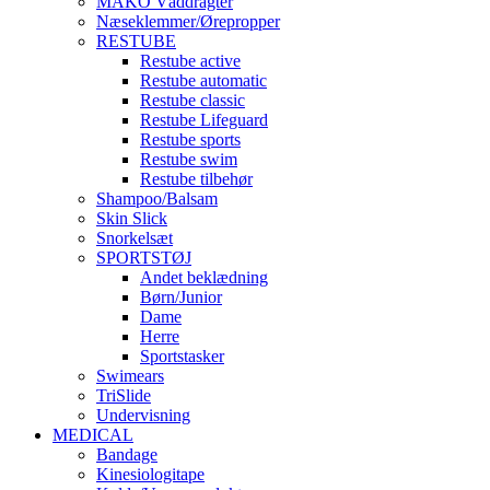
MAKO Våddragter
Næseklemmer/Ørepropper
RESTUBE
Restube active
Restube automatic
Restube classic
Restube Lifeguard
Restube sports
Restube swim
Restube tilbehør
Shampoo/Balsam
Skin Slick
Snorkelsæt
SPORTSTØJ
Andet beklædning
Børn/Junior
Dame
Herre
Sportstasker
Swimears
TriSlide
Undervisning
MEDICAL
Bandage
Kinesiologitape