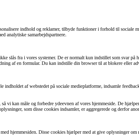
ersonalisere indhold og reklamer, tilbyde funktioner i forhold til sociale
med analytiske samarbejdspartnere.
ke slås fra i vores systemer. De er normalt kun indstillet som svar på h
yldning af en formular. Du kan indstille din browser til at blokere elle
le indholdet af webstedet på sociale medieplatforme, indsamle feedback
r, så vi kan måle og forbedre ydeevnen af vores hjemmeside. De hjælper
ysninger, som disse cookies indsamler, er aggregerede og derfor anonym
r med hjemmesiden. Disse cookies hjælper med at give oplysninger om mål