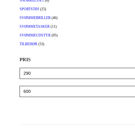
SNORKELSÆT
(8)
SPORTSTØJ
(25)
SVØMMEBRILLER
(46)
SVØMMETASKER
(11)
SVØMMEUDSTYR
(95)
TILBEHØR
(53)
PRIS
Mindste
Højeste
pris
pris