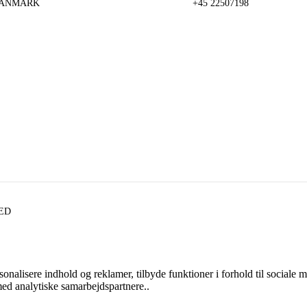
 DANMARK
+45 22507198
VED
ersonalisere indhold og reklamer, tilbyde funktioner i forhold til sociale
med analytiske samarbejdspartnere..