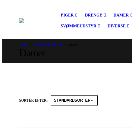
PIGER
DRENGE
DAMER
SVØMMEUDSTYR
DIVERSE
Hjem
»
KONKURRENCE
»
Damer
Damer
SORTÉR EFTER: