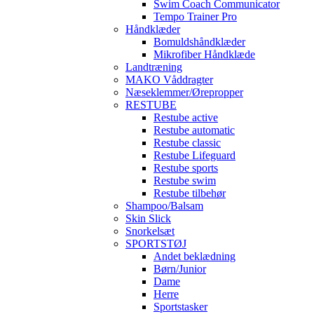
Swim Coach Communicator
Tempo Trainer Pro
Håndklæder
Bomuldshåndklæder
Mikrofiber Håndklæde
Landtræning
MAKO Våddragter
Næseklemmer/Ørepropper
RESTUBE
Restube active
Restube automatic
Restube classic
Restube Lifeguard
Restube sports
Restube swim
Restube tilbehør
Shampoo/Balsam
Skin Slick
Snorkelsæt
SPORTSTØJ
Andet beklædning
Børn/Junior
Dame
Herre
Sportstasker