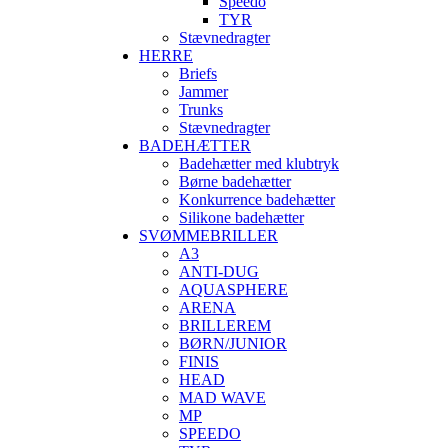
Speedo
TYR
Stævnedragter
HERRE
Briefs
Jammer
Trunks
Stævnedragter
BADEHÆTTER
Badehætter med klubtryk
Børne badehætter
Konkurrence badehætter
Silikone badehætter
SVØMMEBRILLER
A3
ANTI-DUG
AQUASPHERE
ARENA
BRILLEREM
BØRN/JUNIOR
FINIS
HEAD
MAD WAVE
MP
SPEEDO