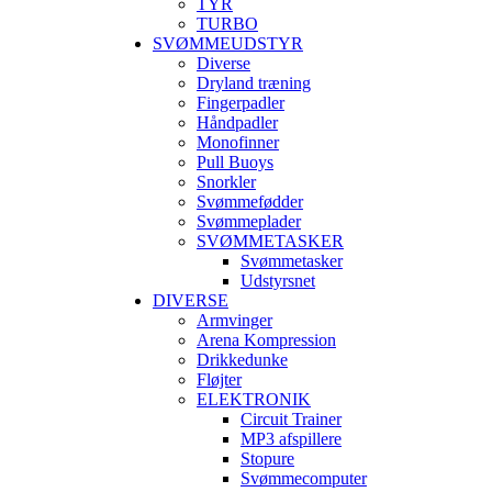
TYR
TURBO
SVØMMEUDSTYR
Diverse
Dryland træning
Fingerpadler
Håndpadler
Monofinner
Pull Buoys
Snorkler
Svømmefødder
Svømmeplader
SVØMMETASKER
Svømmetasker
Udstyrsnet
DIVERSE
Armvinger
Arena Kompression
Drikkedunke
Fløjter
ELEKTRONIK
Circuit Trainer
MP3 afspillere
Stopure
Svømmecomputer