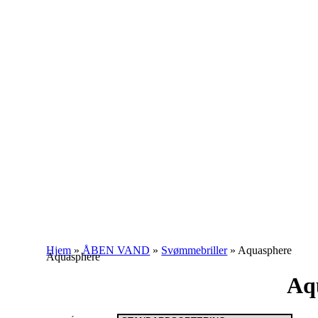
Hjem
»
ÅBEN VAND
»
Svømmebriller
»
Aquasphere
Aquasphere
Aq