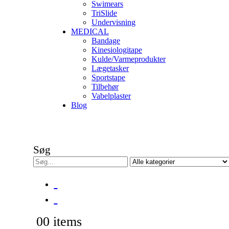
Swimears
TriSlide
Undervisning
MEDICAL
Bandage
Kinesiologitape
Kulde/Varmeprodukter
Lægetasker
Sportstape
Tilbehør
Vabelplaster
Blog
Søg
0
0 items