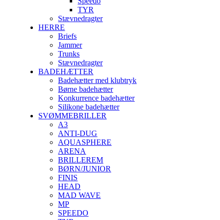
Speedo
TYR
Stævnedragter
HERRE
Briefs
Jammer
Trunks
Stævnedragter
BADEHÆTTER
Badehætter med klubtryk
Børne badehætter
Konkurrence badehætter
Silikone badehætter
SVØMMEBRILLER
A3
ANTI-DUG
AQUASPHERE
ARENA
BRILLEREM
BØRN/JUNIOR
FINIS
HEAD
MAD WAVE
MP
SPEEDO