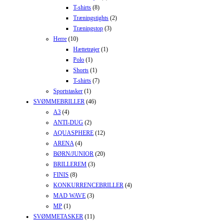
T-shirts
(8)
Træningstights
(2)
Træningstop
(3)
Herre
(10)
Hættetrøjer
(1)
Polo
(1)
Shorts
(1)
T-shirts
(7)
Sportstasker
(1)
SVØMMEBRILLER
(46)
A3
(4)
ANTI-DUG
(2)
AQUASPHERE
(12)
ARENA
(4)
BØRN/JUNIOR
(20)
BRILLEREM
(3)
FINIS
(8)
KONKURRENCEBRILLER
(4)
MAD WAVE
(3)
MP
(1)
SVØMMETASKER
(11)