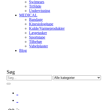
Swimears
TriSlide
Undervisning
MEDICAL
Bandage
Kinesiologitape
Kulde/Varmeprodukter
Lægetasker
Sportstape
Tilbehør
Vabelplaster
Blog
Søg