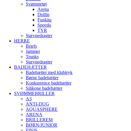
Svømmetøj
Arena
Dolfin
Funkita
Speedo
TYR
Stævnedragter
HERRE
Briefs
Jammer
Trunks
Stævnedragter
BADEHÆTTER
Badehætter med klubtryk
Børne badehætter
Konkurrence badehætter
Silikone badehætter
SVØMMEBRILLER
A3
ANTI-DUG
AQUASPHERE
ARENA
BRILLEREM
BØRN/JUNIOR
FINIS