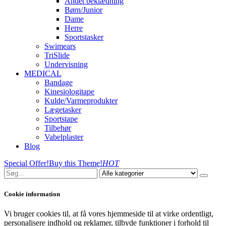
Andet beklædning
Børn/Junior
Dame
Herre
Sportstasker
Swimears
TriSlide
Undervisning
MEDICAL
Bandage
Kinesiologitape
Kulde/Varmeprodukter
Lægetasker
Sportstape
Tilbehør
Vabelplaster
Blog
Special Offer!
Buy this Theme!
HOT
Cookie information
Vi bruger cookies til, at få vores hjemmeside til at virke ordentligt,
personalisere indhold og reklamer, tilbyde funktioner i forhold til