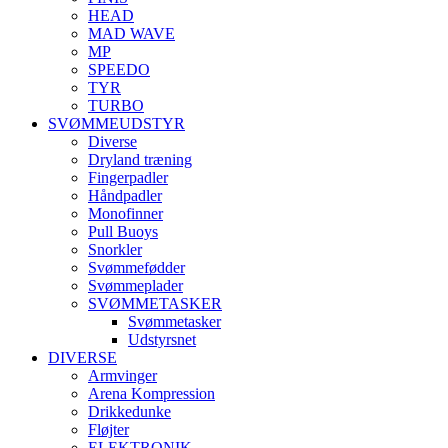
HEAD
MAD WAVE
MP
SPEEDO
TYR
TURBO
SVØMMEUDSTYR
Diverse
Dryland træning
Fingerpadler
Håndpadler
Monofinner
Pull Buoys
Snorkler
Svømmefødder
Svømmeplader
SVØMMETASKER
Svømmetasker
Udstyrsnet
DIVERSE
Armvinger
Arena Kompression
Drikkedunke
Fløjter
ELEKTRONIK