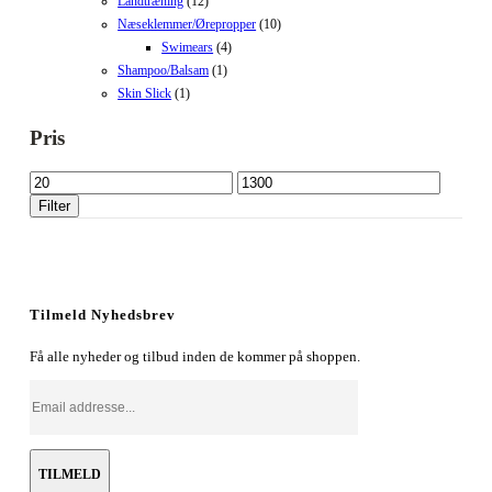
Landtræning
(12)
Næseklemmer/Ørepropper
(10)
Swimears
(4)
Shampoo/Balsam
(1)
Skin Slick
(1)
Pris
Mindste
Højeste
pris
pris
Filter
Tilmeld Nyhedsbrev
Få alle nyheder og tilbud inden de kommer på shoppen.