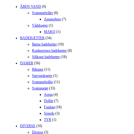
ÅBEN VAND
(9)
Svømmebriller
(8)
Aquasphere
(7)
Våddragter
(1)
MAKO
(1)
BADEHÆTTER
(34)
Børne badehætter
(10)
Konkurrence badehætter
(8)
Silikone badehætter
(18)
DAMER
(56)
Bikinier
(11)
Stævnedragter
(1)
Svømmebriller
(11)
Svømmetøj
(33)
Arena
(4)
Dolfin
(7)
Funkita
(18)
Speedo
(3)
TYR
(1)
DIVERSE
(10)
Diverse
(3)