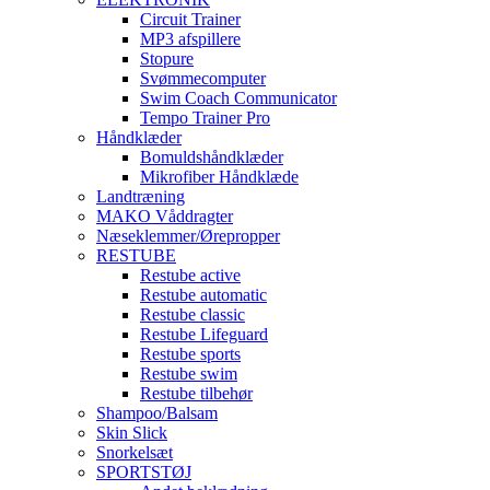
Circuit Trainer
MP3 afspillere
Stopure
Svømmecomputer
Swim Coach Communicator
Tempo Trainer Pro
Håndklæder
Bomuldshåndklæder
Mikrofiber Håndklæde
Landtræning
MAKO Våddragter
Næseklemmer/Ørepropper
RESTUBE
Restube active
Restube automatic
Restube classic
Restube Lifeguard
Restube sports
Restube swim
Restube tilbehør
Shampoo/Balsam
Skin Slick
Snorkelsæt
SPORTSTØJ