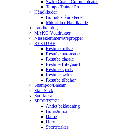
Swim Coach Communicator
Tempo Trainer Pro
Håndklæder
Bomuldshåndklæder
Mikrofiber Håndklæde
Landtræning
MAKO Våddragter
Næseklemmer/Ørepropper
RESTUBE
Restube active
Restube automatic
Restube classic
Restube Lifeguard
Restube sports
Restube swim
Restube tilbehør
Shampoo/Balsam
Skin Slick
Snorkelsæt
SPORTSTØJ
Andet beklædning
Børn/Junior
Dame
Herre
Sportstasker