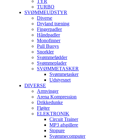
TYR
TURBO
SVØMMEUDSTYR
Diverse
Dryland træning
Fingerpadler
Håndpadler
Monofinner
Pull Buoys
Snorkler
Svømmefødder
Svømmeplader
SVØMMETASKER
Svømmetasker
Udstyrsnet
DIVERSE
Armvinger
Arena Kompression
Drikkedunke
Fløjter
ELEKTRONIK
Circuit Trainer
MP3 afspillere
Stopure
Svømmecomputer