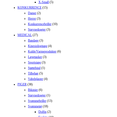
X-Small
(5)
KONKURRENCE
(15)
Damer
(2)
Herrer
(3)
Konkurrencebriller
(10)
Stævnedragter
(3)
MEDICAL
(27)
Bandage
(3)
Kinesiologitape
(4)
Kulde/Varmeprodukter
(6)
Lægetasker
(3)
Sportstape
(3)
Støttebind
(1)
Tilbehør
(5)
Vabelplaster
(4)
PIGER
(38)
Bikinier
(6)
Stævnedragter
(1)
Svømmebriller
(13)
Svømmetøj
(18)
Dolfin
(2)