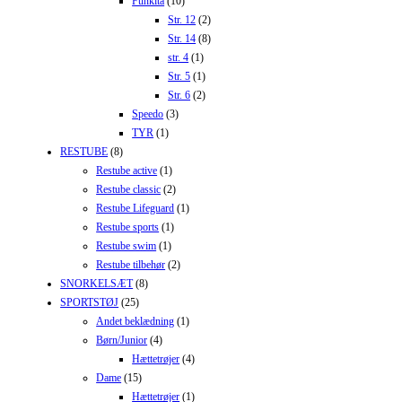
Funkita
(10)
Str. 12
(2)
Str. 14
(8)
str. 4
(1)
Str. 5
(1)
Str. 6
(2)
Speedo
(3)
TYR
(1)
RESTUBE
(8)
Restube active
(1)
Restube classic
(2)
Restube Lifeguard
(1)
Restube sports
(1)
Restube swim
(1)
Restube tilbehør
(2)
SNORKELSÆT
(8)
SPORTSTØJ
(25)
Andet beklædning
(1)
Børn/Junior
(4)
Hættetrøjer
(4)
Dame
(15)
Hættetrøjer
(1)