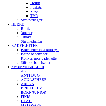
Dolfin
Funkita
Speedo
TYR
Stævnedragter
HERRE
Briefs
Jammer
Trunks
Stævnedragter
BADEHÆTTER
Badehætter med klubtryk
Børne badehætter
Konkurrence badehætter
Silikone badehætter
SVØMMEBRILLER
A3
ANTI-DUG
AQUASPHERE
ARENA
BRILLEREM
BØRN/JUNIOR
FINIS
HEAD
MAD WAVE