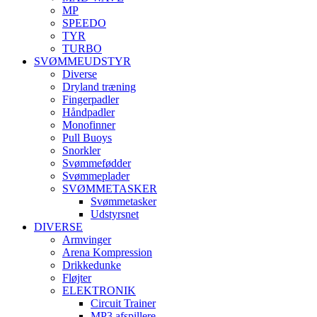
MP
SPEEDO
TYR
TURBO
SVØMMEUDSTYR
Diverse
Dryland træning
Fingerpadler
Håndpadler
Monofinner
Pull Buoys
Snorkler
Svømmefødder
Svømmeplader
SVØMMETASKER
Svømmetasker
Udstyrsnet
DIVERSE
Armvinger
Arena Kompression
Drikkedunke
Fløjter
ELEKTRONIK
Circuit Trainer
MP3 afspillere