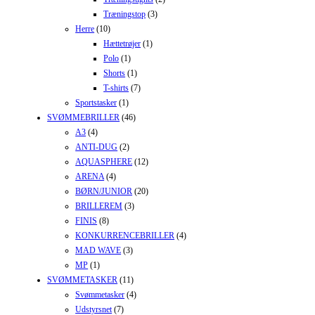
Træningstop
(3)
Herre
(10)
Hættetrøjer
(1)
Polo
(1)
Shorts
(1)
T-shirts
(7)
Sportstasker
(1)
SVØMMEBRILLER
(46)
A3
(4)
ANTI-DUG
(2)
AQUASPHERE
(12)
ARENA
(4)
BØRN/JUNIOR
(20)
BRILLEREM
(3)
FINIS
(8)
KONKURRENCEBRILLER
(4)
MAD WAVE
(3)
MP
(1)
SVØMMETASKER
(11)
Svømmetasker
(4)
Udstyrsnet
(7)