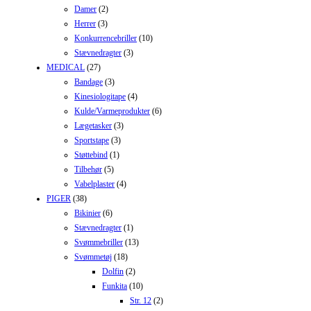
Damer
(2)
Herrer
(3)
Konkurrencebriller
(10)
Stævnedragter
(3)
MEDICAL
(27)
Bandage
(3)
Kinesiologitape
(4)
Kulde/Varmeprodukter
(6)
Lægetasker
(3)
Sportstape
(3)
Støttebind
(1)
Tilbehør
(5)
Vabelplaster
(4)
PIGER
(38)
Bikinier
(6)
Stævnedragter
(1)
Svømmebriller
(13)
Svømmetøj
(18)
Dolfin
(2)
Funkita
(10)
Str. 12
(2)