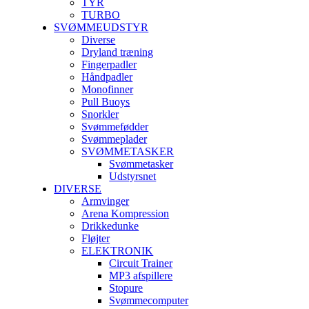
TYR
TURBO
SVØMMEUDSTYR
Diverse
Dryland træning
Fingerpadler
Håndpadler
Monofinner
Pull Buoys
Snorkler
Svømmefødder
Svømmeplader
SVØMMETASKER
Svømmetasker
Udstyrsnet
DIVERSE
Armvinger
Arena Kompression
Drikkedunke
Fløjter
ELEKTRONIK
Circuit Trainer
MP3 afspillere
Stopure
Svømmecomputer