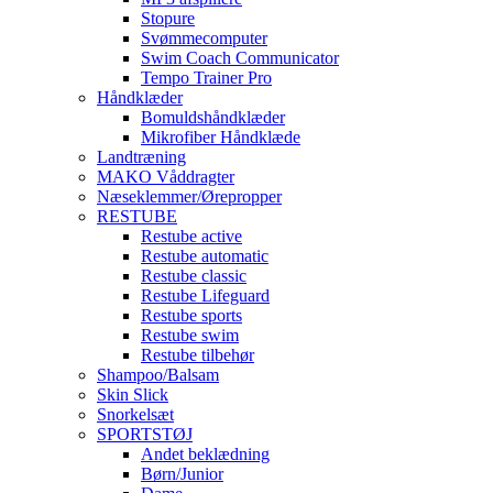
Stopure
Svømmecomputer
Swim Coach Communicator
Tempo Trainer Pro
Håndklæder
Bomuldshåndklæder
Mikrofiber Håndklæde
Landtræning
MAKO Våddragter
Næseklemmer/Ørepropper
RESTUBE
Restube active
Restube automatic
Restube classic
Restube Lifeguard
Restube sports
Restube swim
Restube tilbehør
Shampoo/Balsam
Skin Slick
Snorkelsæt
SPORTSTØJ
Andet beklædning
Børn/Junior