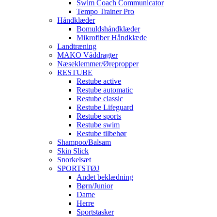
Swim Coach Communicator
Tempo Trainer Pro
Håndklæder
Bomuldshåndklæder
Mikrofiber Håndklæde
Landtræning
MAKO Våddragter
Næseklemmer/Ørepropper
RESTUBE
Restube active
Restube automatic
Restube classic
Restube Lifeguard
Restube sports
Restube swim
Restube tilbehør
Shampoo/Balsam
Skin Slick
Snorkelsæt
SPORTSTØJ
Andet beklædning
Børn/Junior
Dame
Herre
Sportstasker