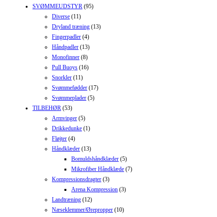
SVØMMEUDSTYR
(95)
Diverse
(11)
Dryland træning
(13)
Fingerpadler
(4)
Håndpadler
(13)
Monofinner
(8)
Pull Buoys
(16)
Snorkler
(11)
Svømmefødder
(17)
Svømmeplader
(5)
TILBEHØR
(53)
Armvinger
(5)
Drikkedunke
(1)
Fløjter
(4)
Håndklæder
(13)
Bomuldshåndklæder
(5)
Mikrofiber Håndklæde
(7)
Kompressionsdragter
(3)
Arena Kompression
(3)
Landtræning
(12)
Næseklemmer/Ørepropper
(10)