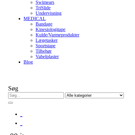
Swimears
TriSlide
Undervisning
MEDICAL
Bandage
Kinesiologitape
Kulde/Varmeprodukter
Lægetasker
Sportstape
Tilbehør
Vabelplaster
Blog
Søg