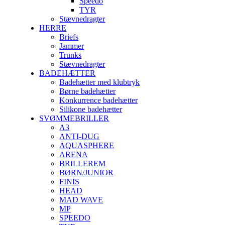
Speedo
TYR
Stævnedragter
HERRE
Briefs
Jammer
Trunks
Stævnedragter
BADEHÆTTER
Badehætter med klubtryk
Børne badehætter
Konkurrence badehætter
Silikone badehætter
SVØMMEBRILLER
A3
ANTI-DUG
AQUASPHERE
ARENA
BRILLEREM
BØRN/JUNIOR
FINIS
HEAD
MAD WAVE
MP
SPEEDO