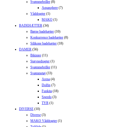
Svømmebriller
(8)
Aquasphere
(7)
Våddragter
(1)
MAKO
(1)
BADEHÆTTER
(34)
Børne badehætter
(10)
Konkurrence badehætter
(8)
Silikone badehætter
(18)
DAMER
(56)
Bikinier
(11)
Stævnedragter
(1)
Svømmebriller
(11)
Svømmetøj
(33)
Arena
(4)
Dolfin
(7)
Funkita
(18)
Speedo
(3)
TYR
(1)
DIVERSE
(10)
Diverse
(3)
MAKO Våddragter
(1)
TriSlide
(1)