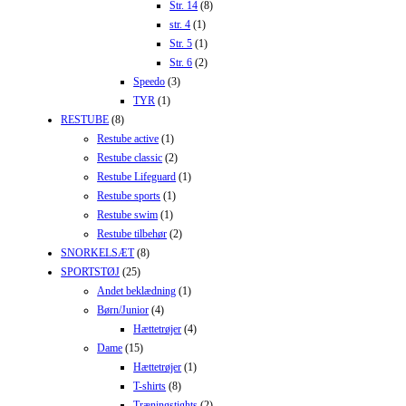
Str. 14
(8)
str. 4
(1)
Str. 5
(1)
Str. 6
(2)
Speedo
(3)
TYR
(1)
RESTUBE
(8)
Restube active
(1)
Restube classic
(2)
Restube Lifeguard
(1)
Restube sports
(1)
Restube swim
(1)
Restube tilbehør
(2)
SNORKELSÆT
(8)
SPORTSTØJ
(25)
Andet beklædning
(1)
Børn/Junior
(4)
Hættetrøjer
(4)
Dame
(15)
Hættetrøjer
(1)
T-shirts
(8)
Træningstights
(2)