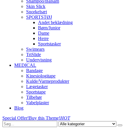
Shampoo/Balsam
Skin Slick
Snorkelsæt
SPORTSTØJ
Andet beklædning
Børn/Junior
Dame
Herre
Sportstasker
Swimears
TriSlide
Undervisning
MEDICAL
Bandage
Kinesiologitape
Kulde/Varmeprodukter
Lægetasker
Sportstape
Tilbehør
Vabelplaster
Blog
Special Offer!
Buy this Theme!
HOT