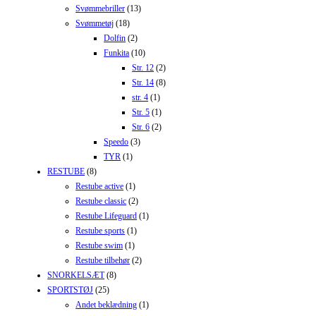
Svømmebriller
(13)
Svømmetøj
(18)
Dolfin
(2)
Funkita
(10)
Str. 12
(2)
Str. 14
(8)
str. 4
(1)
Str. 5
(1)
Str. 6
(2)
Speedo
(3)
TYR
(1)
RESTUBE
(8)
Restube active
(1)
Restube classic
(2)
Restube Lifeguard
(1)
Restube sports
(1)
Restube swim
(1)
Restube tilbehør
(2)
SNORKELSÆT
(8)
SPORTSTØJ
(25)
Andet beklædning
(1)