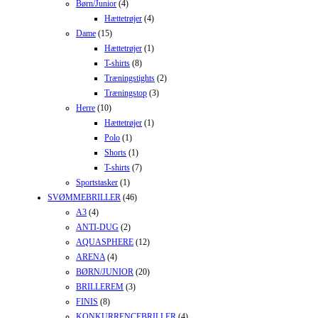
Børn/Junior
(4)
Hættetrøjer
(4)
Dame
(15)
Hættetrøjer
(1)
T-shirts
(8)
Træningstights
(2)
Træningstop
(3)
Herre
(10)
Hættetrøjer
(1)
Polo
(1)
Shorts
(1)
T-shirts
(7)
Sportstasker
(1)
SVØMMEBRILLER
(46)
A3
(4)
ANTI-DUG
(2)
AQUASPHERE
(12)
ARENA
(4)
BØRN/JUNIOR
(20)
BRILLEREM
(3)
FINIS
(8)
KONKURRENCEBRILLER
(4)