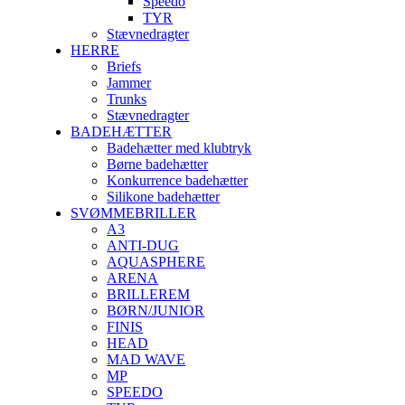
Speedo
TYR
Stævnedragter
HERRE
Briefs
Jammer
Trunks
Stævnedragter
BADEHÆTTER
Badehætter med klubtryk
Børne badehætter
Konkurrence badehætter
Silikone badehætter
SVØMMEBRILLER
A3
ANTI-DUG
AQUASPHERE
ARENA
BRILLEREM
BØRN/JUNIOR
FINIS
HEAD
MAD WAVE
MP
SPEEDO