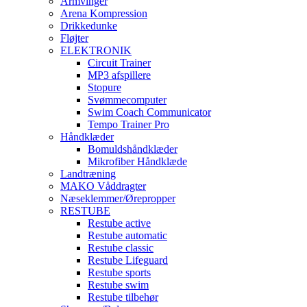
Armvinger
Arena Kompression
Drikkedunke
Fløjter
ELEKTRONIK
Circuit Trainer
MP3 afspillere
Stopure
Svømmecomputer
Swim Coach Communicator
Tempo Trainer Pro
Håndklæder
Bomuldshåndklæder
Mikrofiber Håndklæde
Landtræning
MAKO Våddragter
Næseklemmer/Ørepropper
RESTUBE
Restube active
Restube automatic
Restube classic
Restube Lifeguard
Restube sports
Restube swim
Restube tilbehør