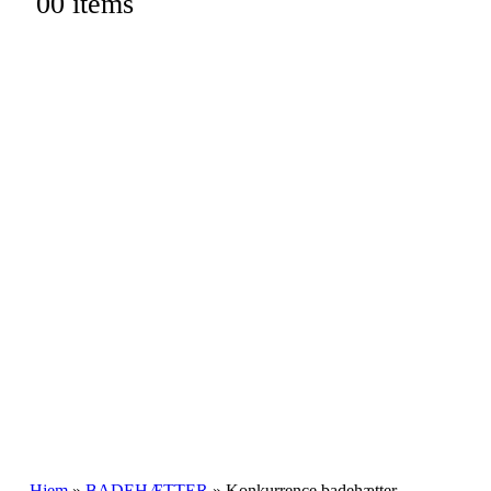
0
0 items
Hjem
»
BADEHÆTTER
»
Konkurrence badehætter