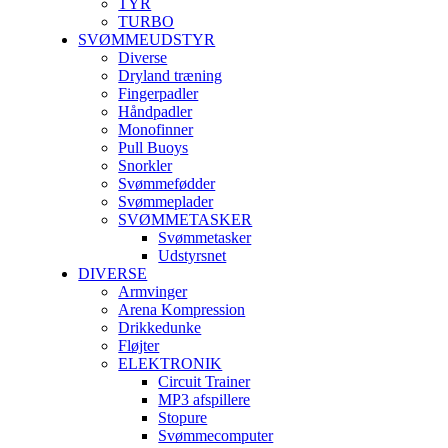
TYR
TURBO
SVØMMEUDSTYR
Diverse
Dryland træning
Fingerpadler
Håndpadler
Monofinner
Pull Buoys
Snorkler
Svømmefødder
Svømmeplader
SVØMMETASKER
Svømmetasker
Udstyrsnet
DIVERSE
Armvinger
Arena Kompression
Drikkedunke
Fløjter
ELEKTRONIK
Circuit Trainer
MP3 afspillere
Stopure
Svømmecomputer