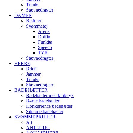
Trunks
Stævnedragter
DAMER
Bikinier
Svømmetøj
Arena
Dolfin
Funkita
Speedo
TYR
Stævnedragter
HERRE
Briefs
Jammer
Trunks
Stævnedragter
BADEHÆTTER
Badehætter med klubtryk
Børne badehætter
Konkurrence badehætter
Silikone badehætter
SVØMMEBRILLER
A3
ANTI-DUG
AQUASPHERE