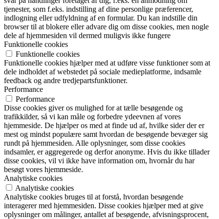
svar på handlinger foretaget af dig, f.eks. en anmodning om
tjenester, som f.eks. indstilling af dine personlige præferencer,
indlogning eller udfyldning af en formular. Du kan indstille din
browser til at blokere eller advare dig om disse cookies, men nogle
dele af hjemmesiden vil dermed muligvis ikke fungere
Funktionelle cookies
Funktionelle cookies
Funktionelle cookies hjælper med at udføre visse funktioner som at
dele indholdet af webstedet på sociale medieplatforme, indsamle
feedback og andre tredjepartsfunktioner.
Performance
Performance
Disse cookies giver os mulighed for at tælle besøgende og
trafikkilder, så vi kan måle og forbedre ydeevnen af vores
hjemmeside. De hjælper os med at finde ud af, hvilke sider der er
mest og mindst populære samt hvordan de besøgende bevæger sig
rundt på hjemmesiden. Alle oplysninger, som disse cookies
indsamler, er aggregerede og derfor anonyme. Hvis du ikke tillader
disse cookies, vil vi ikke have information om, hvornår du har
besøgt vores hjemmeside.
Analytiske cookies
Analytiske cookies
Analytiske cookies bruges til at forstå, hvordan besøgende
interagerer med hjemmesiden. Disse cookies hjælper med at give
oplysninger om målinger, antallet af besøgende, afvisningsprocent,