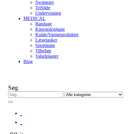
Swimears
TriSlide
Undervisning
MEDICAL
Bandage
Kinesiologitape
Kulde/Varmeprodukter
Lægetasker
Sportstape
Tilbehør
Vabelplaster
Blog
Søg