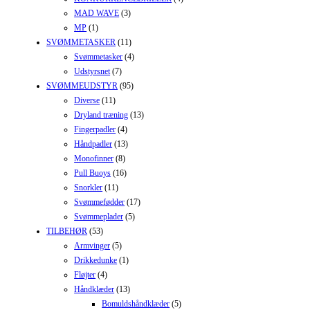
MAD WAVE
(3)
MP
(1)
SVØMMETASKER
(11)
Svømmetasker
(4)
Udstyrsnet
(7)
SVØMMEUDSTYR
(95)
Diverse
(11)
Dryland træning
(13)
Fingerpadler
(4)
Håndpadler
(13)
Monofinner
(8)
Pull Buoys
(16)
Snorkler
(11)
Svømmefødder
(17)
Svømmeplader
(5)
TILBEHØR
(53)
Armvinger
(5)
Drikkedunke
(1)
Fløjter
(4)
Håndklæder
(13)
Bomuldshåndklæder
(5)