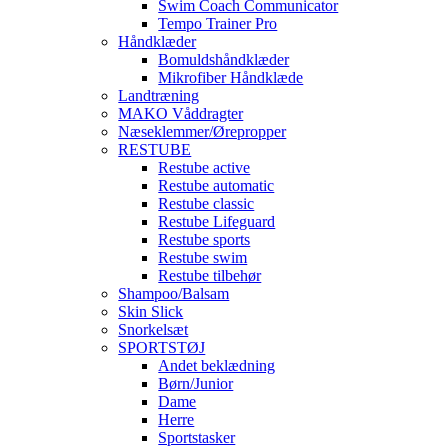
Swim Coach Communicator
Tempo Trainer Pro
Håndklæder
Bomuldshåndklæder
Mikrofiber Håndklæde
Landtræning
MAKO Våddragter
Næseklemmer/Ørepropper
RESTUBE
Restube active
Restube automatic
Restube classic
Restube Lifeguard
Restube sports
Restube swim
Restube tilbehør
Shampoo/Balsam
Skin Slick
Snorkelsæt
SPORTSTØJ
Andet beklædning
Børn/Junior
Dame
Herre
Sportstasker