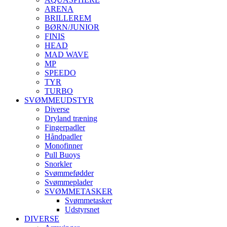
ARENA
BRILLEREM
BØRN/JUNIOR
FINIS
HEAD
MAD WAVE
MP
SPEEDO
TYR
TURBO
SVØMMEUDSTYR
Diverse
Dryland træning
Fingerpadler
Håndpadler
Monofinner
Pull Buoys
Snorkler
Svømmefødder
Svømmeplader
SVØMMETASKER
Svømmetasker
Udstyrsnet
DIVERSE