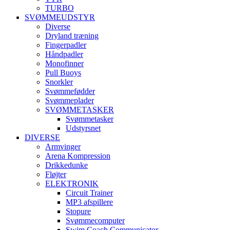
TURBO
SVØMMEUDSTYR
Diverse
Dryland træning
Fingerpadler
Håndpadler
Monofinner
Pull Buoys
Snorkler
Svømmefødder
Svømmeplader
SVØMMETASKER
Svømmetasker
Udstyrsnet
DIVERSE
Armvinger
Arena Kompression
Drikkedunke
Fløjter
ELEKTRONIK
Circuit Trainer
MP3 afspillere
Stopure
Svømmecomputer
Swim Coach Communicator