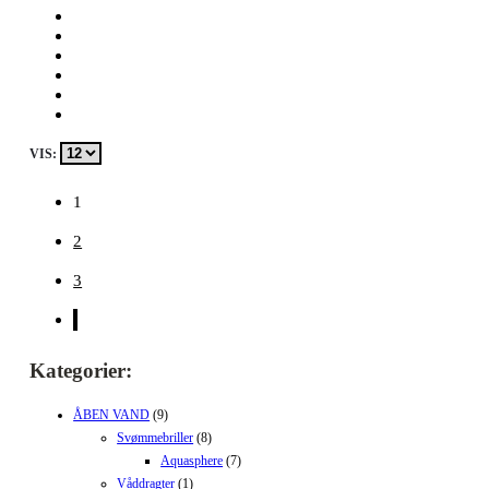
VIS:
1
2
3
Kategorier:
ÅBEN VAND
(9)
Svømmebriller
(8)
Aquasphere
(7)
Våddragter
(1)