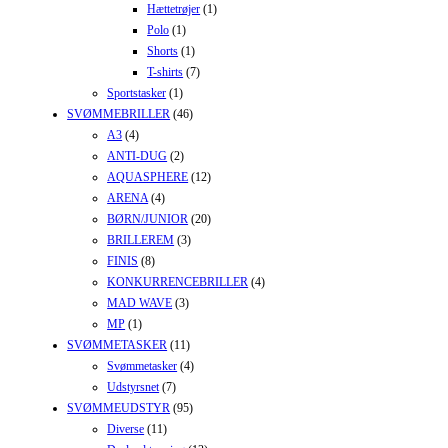
Hættetrøjer
(1)
Polo
(1)
Shorts
(1)
T-shirts
(7)
Sportstasker
(1)
SVØMMEBRILLER
(46)
A3
(4)
ANTI-DUG
(2)
AQUASPHERE
(12)
ARENA
(4)
BØRN/JUNIOR
(20)
BRILLEREM
(3)
FINIS
(8)
KONKURRENCEBRILLER
(4)
MAD WAVE
(3)
MP
(1)
SVØMMETASKER
(11)
Svømmetasker
(4)
Udstyrsnet
(7)
SVØMMEUDSTYR
(95)
Diverse
(11)