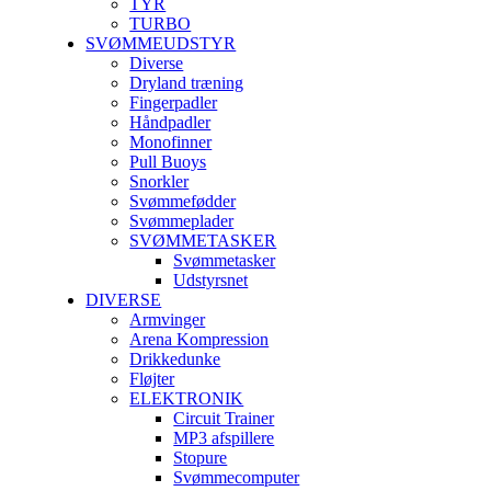
TYR
TURBO
SVØMMEUDSTYR
Diverse
Dryland træning
Fingerpadler
Håndpadler
Monofinner
Pull Buoys
Snorkler
Svømmefødder
Svømmeplader
SVØMMETASKER
Svømmetasker
Udstyrsnet
DIVERSE
Armvinger
Arena Kompression
Drikkedunke
Fløjter
ELEKTRONIK
Circuit Trainer
MP3 afspillere
Stopure
Svømmecomputer