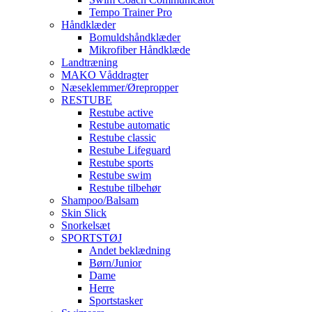
Tempo Trainer Pro
Håndklæder
Bomuldshåndklæder
Mikrofiber Håndklæde
Landtræning
MAKO Våddragter
Næseklemmer/Ørepropper
RESTUBE
Restube active
Restube automatic
Restube classic
Restube Lifeguard
Restube sports
Restube swim
Restube tilbehør
Shampoo/Balsam
Skin Slick
Snorkelsæt
SPORTSTØJ
Andet beklædning
Børn/Junior
Dame
Herre
Sportstasker