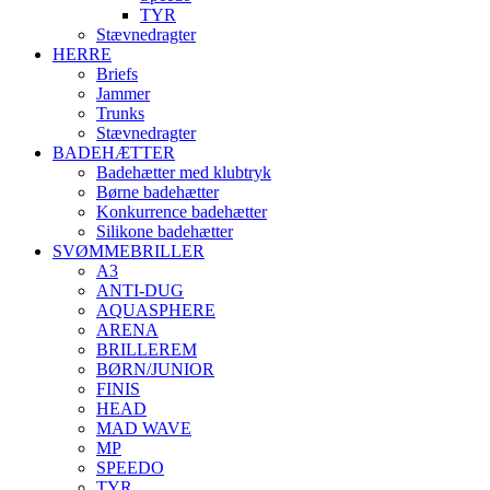
TYR
Stævnedragter
HERRE
Briefs
Jammer
Trunks
Stævnedragter
BADEHÆTTER
Badehætter med klubtryk
Børne badehætter
Konkurrence badehætter
Silikone badehætter
SVØMMEBRILLER
A3
ANTI-DUG
AQUASPHERE
ARENA
BRILLEREM
BØRN/JUNIOR
FINIS
HEAD
MAD WAVE
MP
SPEEDO
TYR