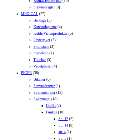
Konkurrencebriller
(10)
Stævnedragter
(3)
MEDICAL
(27)
Bandage
(3)
Kinesiologitape
(4)
Kulde/Varmeprodukter
(6)
Lægetasker
(3)
Sportstape
(3)
Støttebind
(1)
Tilbehør
(5)
Vabelplaster
(4)
PIGER
(38)
Bikinier
(6)
Stævnedragter
(1)
Svømmebriller
(13)
Svømmetøj
(18)
Dolfin
(2)
Funkita
(10)
Str. 12
(2)
Str. 14
(8)
str. 4
(1)
Str. 5
(1)