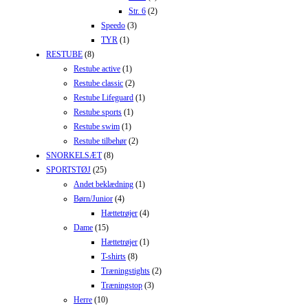
Str. 6
(2)
Speedo
(3)
TYR
(1)
RESTUBE
(8)
Restube active
(1)
Restube classic
(2)
Restube Lifeguard
(1)
Restube sports
(1)
Restube swim
(1)
Restube tilbehør
(2)
SNORKELSÆT
(8)
SPORTSTØJ
(25)
Andet beklædning
(1)
Børn/Junior
(4)
Hættetrøjer
(4)
Dame
(15)
Hættetrøjer
(1)
T-shirts
(8)
Træningstights
(2)
Træningstop
(3)
Herre
(10)