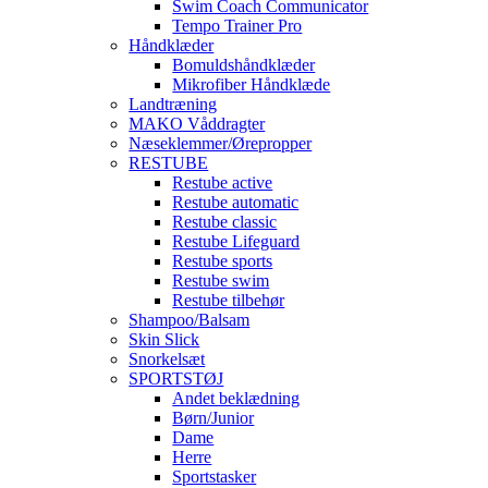
Swim Coach Communicator
Tempo Trainer Pro
Håndklæder
Bomuldshåndklæder
Mikrofiber Håndklæde
Landtræning
MAKO Våddragter
Næseklemmer/Ørepropper
RESTUBE
Restube active
Restube automatic
Restube classic
Restube Lifeguard
Restube sports
Restube swim
Restube tilbehør
Shampoo/Balsam
Skin Slick
Snorkelsæt
SPORTSTØJ
Andet beklædning
Børn/Junior
Dame
Herre
Sportstasker