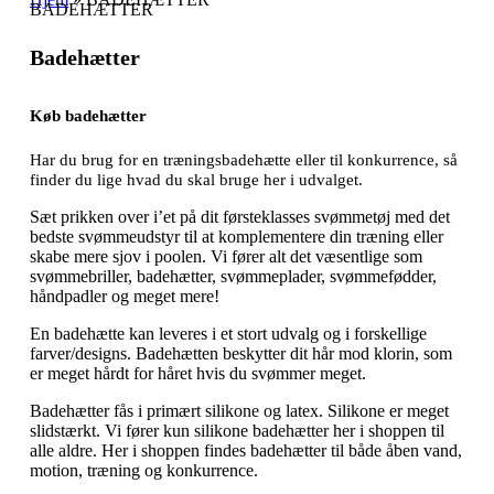
BADEHÆTTER
Badehætter
Køb badehætter
Har du brug for en træningsbadehætte eller til konkurrence, så
finder du lige hvad du skal bruge her i udvalget.
Sæt prikken over i’et på dit førsteklasses svømmetøj med det
bedste svømmeudstyr til at komplementere din træning eller
skabe mere sjov i poolen. Vi fører alt det væsentlige som
svømmebriller, badehætter, svømmeplader, svømmefødder,
håndpadler og meget mere!
En badehætte kan leveres i et stort udvalg og i forskellige
farver/designs. Badehætten beskytter dit hår mod klorin, som
er meget hårdt for håret hvis du svømmer meget.
Badehætter fås i primært silikone og latex. Silikone er meget
slidstærkt. Vi fører kun silikone badehætter her i shoppen til
alle aldre. Her i shoppen findes badehætter til både åben vand,
motion, træning og konkurrence.