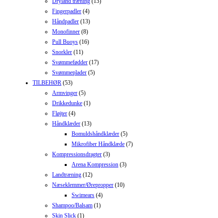
Dryland træning
(13)
Fingerpadler
(4)
Håndpadler
(13)
Monofinner
(8)
Pull Buoys
(16)
Snorkler
(11)
Svømmefødder
(17)
Svømmeplader
(5)
TILBEHØR
(53)
Armvinger
(5)
Drikkedunke
(1)
Fløjter
(4)
Håndklæder
(13)
Bomuldshåndklæder
(5)
Mikrofiber Håndklæde
(7)
Kompressionsdragter
(3)
Arena Kompression
(3)
Landtræning
(12)
Næseklemmer/Ørepropper
(10)
Swimears
(4)
Shampoo/Balsam
(1)
Skin Slick
(1)