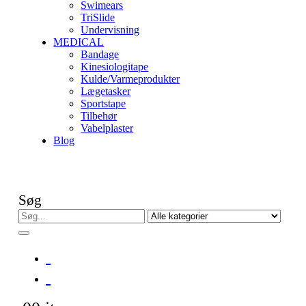
Swimears
TriSlide
Undervisning
MEDICAL
Bandage
Kinesiologitape
Kulde/Varmeprodukter
Lægetasker
Sportstape
Tilbehør
Vabelplaster
Blog
Søg