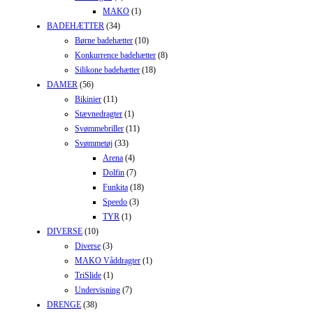
MAKO
(1)
BADEHÆTTER
(34)
Børne badehætter
(10)
Konkurrence badehætter
(8)
Silikone badehætter
(18)
DAMER
(56)
Bikinier
(11)
Stævnedragter
(1)
Svømmebriller
(11)
Svømmetøj
(33)
Arena
(4)
Dolfin
(7)
Funkita
(18)
Speedo
(3)
TYR
(1)
DIVERSE
(10)
Diverse
(3)
MAKO Våddragter
(1)
TriSlide
(1)
Undervisning
(7)
DRENGE
(38)