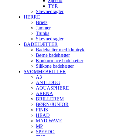
Speedo
TYR
Stævnedragter
HERRE
Briefs
Jammer
Trunks
Stævnedragter
BADEHÆTTER
Badehætter med klubtryk
Børne badehætter
Konkurrence badehætter
Silikone badehætter
SVØMMEBRILLER
A3
ANTI-DUG
AQUASPHERE
ARENA
BRILLEREM
BØRN/JUNIOR
FINIS
HEAD
MAD WAVE
MP
SPEEDO