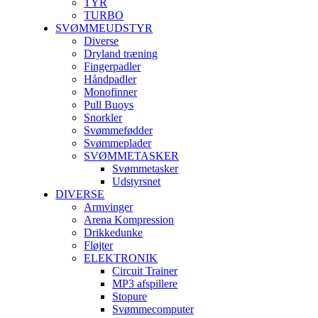
TYR
TURBO
SVØMMEUDSTYR
Diverse
Dryland træning
Fingerpadler
Håndpadler
Monofinner
Pull Buoys
Snorkler
Svømmefødder
Svømmeplader
SVØMMETASKER
Svømmetasker
Udstyrsnet
DIVERSE
Armvinger
Arena Kompression
Drikkedunke
Fløjter
ELEKTRONIK
Circuit Trainer
MP3 afspillere
Stopure
Svømmecomputer