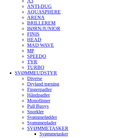
A3
ANTI-DUG
AQUASPHERE
ARENA
BRILLEREM
BØRN/JUNIOR
FINIS
HEAD
MAD WAVE
MP
SPEEDO
TYR
TURBO
SVØMMEUDSTYR
Diverse
Dryland træning
Fingerpadler
Håndpadler
Monofinner
Pull Buoys
Snorkler
Svømmefødder
Svømmeplader
SVØMMETASKER
Svømmetasker