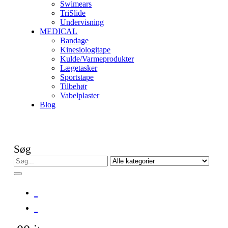
Swimears
TriSlide
Undervisning
MEDICAL
Bandage
Kinesiologitape
Kulde/Varmeprodukter
Lægetasker
Sportstape
Tilbehør
Vabelplaster
Blog
Søg