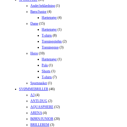
Andet beklædning
(1)
Børn/Junior
(4)
Hættetrøjer
(4)
Dame
(15)
Hættetrøjer
(1)
T-shirts
(8)
Træningstights
(2)
Træningstop
(3)
Herre
(10)
Hættetrøjer
(1)
Polo
(1)
Shorts
(1)
T-shirts
(7)
Sportstasker
(1)
SVØMMEBRILLER
(46)
A3
(4)
ANTI-DUG
(2)
AQUASPHERE
(12)
ARENA
(4)
BØRN/JUNIOR
(20)
BRILLEREM
(3)