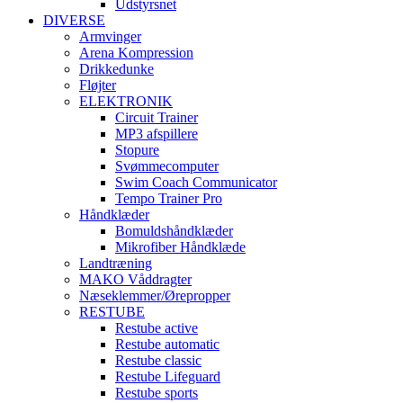
Udstyrsnet
DIVERSE
Armvinger
Arena Kompression
Drikkedunke
Fløjter
ELEKTRONIK
Circuit Trainer
MP3 afspillere
Stopure
Svømmecomputer
Swim Coach Communicator
Tempo Trainer Pro
Håndklæder
Bomuldshåndklæder
Mikrofiber Håndklæde
Landtræning
MAKO Våddragter
Næseklemmer/Ørepropper
RESTUBE
Restube active
Restube automatic
Restube classic
Restube Lifeguard
Restube sports