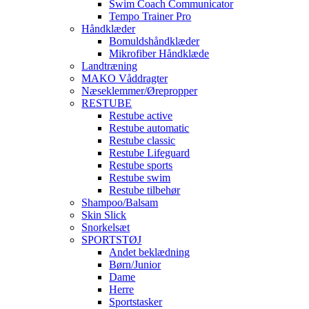
Swim Coach Communicator
Tempo Trainer Pro
Håndklæder
Bomuldshåndklæder
Mikrofiber Håndklæde
Landtræning
MAKO Våddragter
Næseklemmer/Ørepropper
RESTUBE
Restube active
Restube automatic
Restube classic
Restube Lifeguard
Restube sports
Restube swim
Restube tilbehør
Shampoo/Balsam
Skin Slick
Snorkelsæt
SPORTSTØJ
Andet beklædning
Børn/Junior
Dame
Herre
Sportstasker