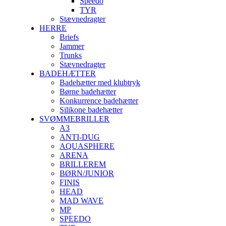
Speedo
TYR
Stævnedragter
HERRE
Briefs
Jammer
Trunks
Stævnedragter
BADEHÆTTER
Badehætter med klubtryk
Børne badehætter
Konkurrence badehætter
Silikone badehætter
SVØMMEBRILLER
A3
ANTI-DUG
AQUASPHERE
ARENA
BRILLEREM
BØRN/JUNIOR
FINIS
HEAD
MAD WAVE
MP
SPEEDO