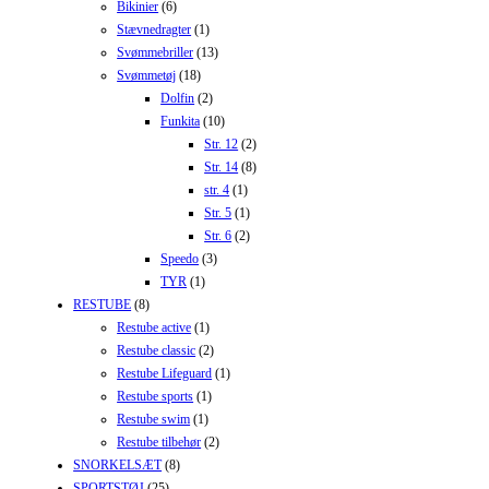
Bikinier
(6)
Stævnedragter
(1)
Svømmebriller
(13)
Svømmetøj
(18)
Dolfin
(2)
Funkita
(10)
Str. 12
(2)
Str. 14
(8)
str. 4
(1)
Str. 5
(1)
Str. 6
(2)
Speedo
(3)
TYR
(1)
RESTUBE
(8)
Restube active
(1)
Restube classic
(2)
Restube Lifeguard
(1)
Restube sports
(1)
Restube swim
(1)
Restube tilbehør
(2)
SNORKELSÆT
(8)
SPORTSTØJ
(25)