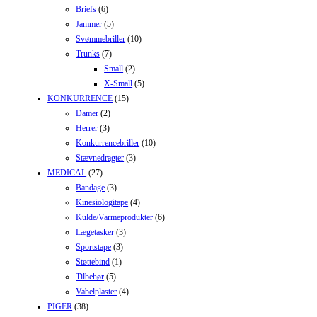
Briefs
(6)
Jammer
(5)
Svømmebriller
(10)
Trunks
(7)
Small
(2)
X-Small
(5)
KONKURRENCE
(15)
Damer
(2)
Herrer
(3)
Konkurrencebriller
(10)
Stævnedragter
(3)
MEDICAL
(27)
Bandage
(3)
Kinesiologitape
(4)
Kulde/Varmeprodukter
(6)
Lægetasker
(3)
Sportstape
(3)
Støttebind
(1)
Tilbehør
(5)
Vabelplaster
(4)
PIGER
(38)