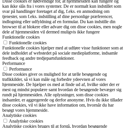
Disse cookies er nødvendige for, at hjemmesiden kan fungere og
kan ikke slås fra i vores systemer. De er normalt kun indstillet som
svar på handlinger foretaget af dig, f.eks. en anmodning om
tjenester, som f.eks. indstilling af dine personlige præferencer,
indlogning eller udfyldning af en formular. Du kan indstille din
browser til at blokere eller advare dig om disse cookies, men nogle
dele af hjemmesiden vil dermed muligvis ikke fungere
Funktionelle cookies
Funktionelle cookies
Funktionelle cookies hjælper med at udføre visse funktioner som at
dele indholdet af webstedet på sociale medieplatforme, indsamle
feedback og andre tredjepartsfunktioner.
Performance
Performance
Disse cookies giver os mulighed for at tælle besøgende og
trafikkilder, så vi kan måle og forbedre ydeevnen af vores
hjemmeside. De hjælper os med at finde ud af, hvilke sider der er
mest og mindst populære samt hvordan de besøgende bevæger sig
rundt på hjemmesiden. Alle oplysninger, som disse cookies
indsamler, er aggregerede og derfor anonyme. Hvis du ikke tillader
disse cookies, vil vi ikke have information om, hvornår du har
besøgt vores hjemmeside.
Analytiske cookies
Analytiske cookies
Analytiske cookies bruges til at forstå, hvordan besøgende