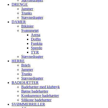
Stævnedragter
DRENGE
Jammer
Trunks
Stævnedragter
DAMER
Bikinier
Svømmetøj
Arena
Dolfin
Funkita
Speedo
TYR
Stævnedragter
HERRE
Briefs
Jammer
Trunks
Stævnedragter
BADEHÆTTER
Badehætter med klubtryk
Børne badehætter
Konkurrence badehætter
Silikone badehætter
SVØMMEBRILLER