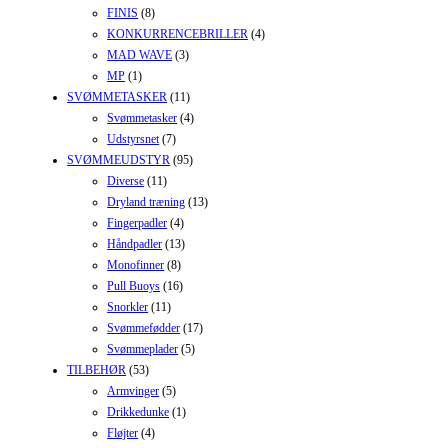
FINIS
(8)
KONKURRENCEBRILLER
(4)
MAD WAVE
(3)
MP
(1)
SVØMMETASKER
(11)
Svømmetasker
(4)
Udstyrsnet
(7)
SVØMMEUDSTYR
(95)
Diverse
(11)
Dryland træning
(13)
Fingerpadler
(4)
Håndpadler
(13)
Monofinner
(8)
Pull Buoys
(16)
Snorkler
(11)
Svømmefødder
(17)
Svømmeplader
(5)
TILBEHØR
(53)
Armvinger
(5)
Drikkedunke
(1)
Fløjter
(4)