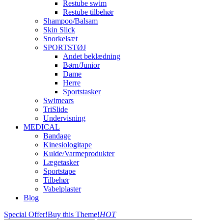
Restube swim
Restube tilbehør
Shampoo/Balsam
Skin Slick
Snorkelsæt
SPORTSTØJ
Andet beklædning
Børn/Junior
Dame
Herre
Sportstasker
Swimears
TriSlide
Undervisning
MEDICAL
Bandage
Kinesiologitape
Kulde/Varmeprodukter
Lægetasker
Sportstape
Tilbehør
Vabelplaster
Blog
Special Offer!
Buy this Theme!
HOT