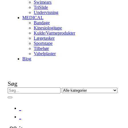
Swimears
TriSlide
Undervisning
MEDICAL
Bandage
Kinesiologitape
Kulde/Varmeprodukter
Lægetasker
Sportstape
Tilbehør
Vabelplaster
Blog
Søg