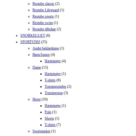
Restube classic
(2)
Restube Lifeguard
(1)
Restube sports
(1)
Restube swim
(1)
Restube tilbehør
(2)
SNORKELSÆT
(8)
SPORTSTØJ
(25)
Andet beklædning
(1)
Børn/Junior
(4)
Hættetrøjer
(4)
Dame
(15)
Hættetrøjer
(1)
T-shirts
(8)
Træningstights
(2)
Træningstop
(3)
Herre
(10)
Hættetrøjer
(1)
Polo
(1)
Shorts
(1)
T-shirts
(7)
Sportstasker
(1)