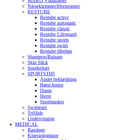
MAKO Våddragter
Næseklemmer/Ørepropper
RESTUBE
Restube active
Restube automatic
Restube classic
Restube Lifeguard
Restube sports
Restube swim
Restube tilbehør
Shampoo/Balsam
Skin Slick
Snorkelsæt
SPORTSTØJ
Andet beklædning
Børn/Junior
Dame
Herre
Sportstasker
Swimears
TriSlide
Undervisning
MEDICAL
Bandage
Kinesiologitape