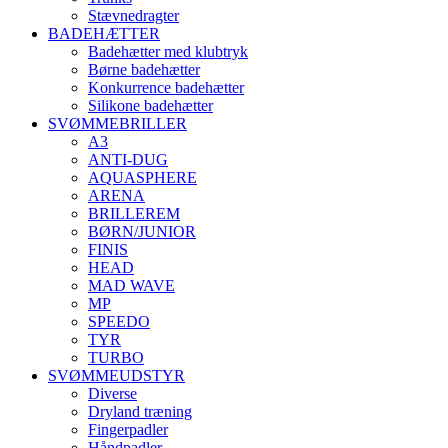
Stævnedragter
BADEHÆTTER
Badehætter med klubtryk
Børne badehætter
Konkurrence badehætter
Silikone badehætter
SVØMMEBRILLER
A3
ANTI-DUG
AQUASPHERE
ARENA
BRILLEREM
BØRN/JUNIOR
FINIS
HEAD
MAD WAVE
MP
SPEEDO
TYR
TURBO
SVØMMEUDSTYR
Diverse
Dryland træning
Fingerpadler
Håndpadler