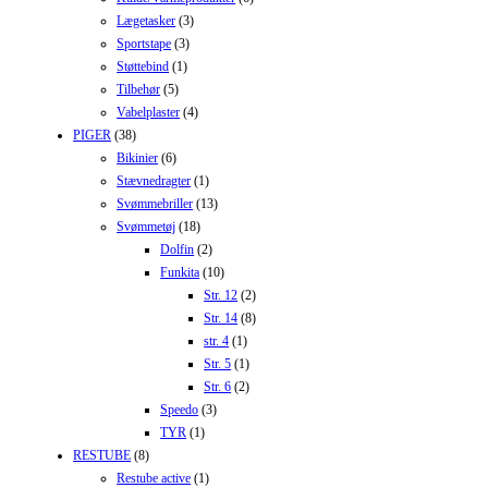
Lægetasker
(3)
Sportstape
(3)
Støttebind
(1)
Tilbehør
(5)
Vabelplaster
(4)
PIGER
(38)
Bikinier
(6)
Stævnedragter
(1)
Svømmebriller
(13)
Svømmetøj
(18)
Dolfin
(2)
Funkita
(10)
Str. 12
(2)
Str. 14
(8)
str. 4
(1)
Str. 5
(1)
Str. 6
(2)
Speedo
(3)
TYR
(1)
RESTUBE
(8)
Restube active
(1)