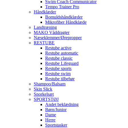
Swim Coach Communicator
Tempo Trainer Pro
Håndklæder
Bomuldshåndklæder
Mikrofiber Håndklæde
Landtræning
MAKO Våddragter
Næseklemmer/Ørepropper
RESTUBE
Restube active
Restube automatic
Restube classic
Restube Lifeguard
Restube sports
Restube swim
Restube tilbehør
Shampoo/Balsam
Skin Slick
Snorkelsæt
SPORTSTØJ
Andet beklædning
Børn/Junior
Dame
Herre
Sportstasker