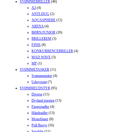
SVØMMEBRILLER
(46)
A3
(4)
ANTI-DUG
(2)
AQUASPHERE
(12)
ARENA
(4)
BØRN/JUNIOR
(20)
BRILLEREM
(3)
FINIS
(8)
KONKURRENCEBRILLER
(4)
MAD WAVE
(3)
MP
(1)
SVØMMETASKER
(11)
Svømmetasker
(4)
Udstyrsnet
(7)
SVØMMEUDSTYR
(95)
Diverse
(11)
Dryland træning
(13)
Fingerpadler
(4)
Håndpadler
(13)
Monofinner
(8)
Pull Buoys
(16)
Snorkler
(11)