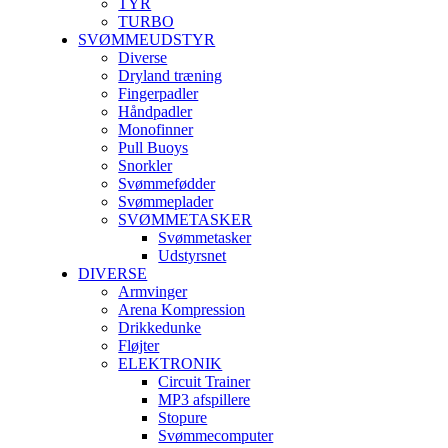
TYR
TURBO
SVØMMEUDSTYR
Diverse
Dryland træning
Fingerpadler
Håndpadler
Monofinner
Pull Buoys
Snorkler
Svømmefødder
Svømmeplader
SVØMMETASKER
Svømmetasker
Udstyrsnet
DIVERSE
Armvinger
Arena Kompression
Drikkedunke
Fløjter
ELEKTRONIK
Circuit Trainer
MP3 afspillere
Stopure
Svømmecomputer