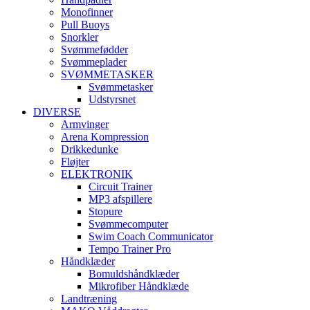
Monofinner
Pull Buoys
Snorkler
Svømmefødder
Svømmeplader
SVØMMETASKER
Svømmetasker
Udstyrsnet
DIVERSE
Armvinger
Arena Kompression
Drikkedunke
Fløjter
ELEKTRONIK
Circuit Trainer
MP3 afspillere
Stopure
Svømmecomputer
Swim Coach Communicator
Tempo Trainer Pro
Håndklæder
Bomuldshåndklæder
Mikrofiber Håndklæde
Landtræning