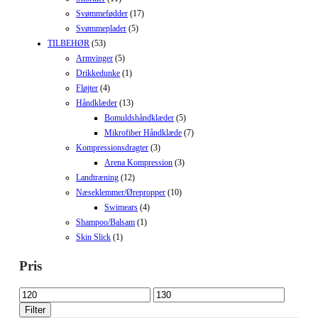
Svømmefødder
(17)
Svømmeplader
(5)
TILBEHØR
(53)
Armvinger
(5)
Drikkedunke
(1)
Fløjter
(4)
Håndklæder
(13)
Bomuldshåndklæder
(5)
Mikrofiber Håndklæde
(7)
Kompressionsdragter
(3)
Arena Kompression
(3)
Landtræning
(12)
Næseklemmer/Ørepropper
(10)
Swimears
(4)
Shampoo/Balsam
(1)
Skin Slick
(1)
Pris
Mindste
Højeste
pris
pris
Filter