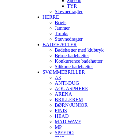
Speedo
TYR
Stævnedragter
HERRE
Briefs
Jammer
Trunks
Stævnedragter
BADEHÆTTER
Badehætter med klubtryk
Børne badehætter
Konkurrence badehætter
Silikone badehætter
SVØMMEBRILLER
A3
ANTI-DUG
AQUASPHERE
ARENA
BRILLEREM
BØRN/JUNIOR
FINIS
HEAD
MAD WAVE
MP
SPEEDO