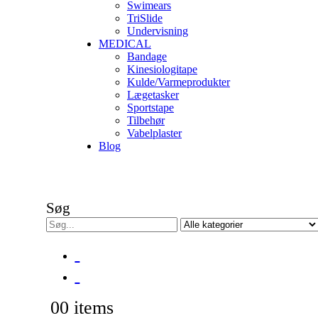
Swimears
TriSlide
Undervisning
MEDICAL
Bandage
Kinesiologitape
Kulde/Varmeprodukter
Lægetasker
Sportstape
Tilbehør
Vabelplaster
Blog
Søg
0
0 items