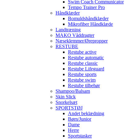
Swim Coach Communicator
Tempo Trainer Pro
Håndklæder
Bomuldshåndklæder
Mikrofiber Håndklæde
Landtræning
MAKO Våddragter
Næseklemmer/Ørepropper
RESTUBE
Restube active
Restube automatic
Restube classic
Restube Lifeguard
Restube sports
Restube swim
Restube tilbehør
Shampoo/Balsam
Skin Slick
Snorkelsæt
SPORTSTØJ
Andet beklædning
Børn/Junior
Dame
Herre
Sportstasker