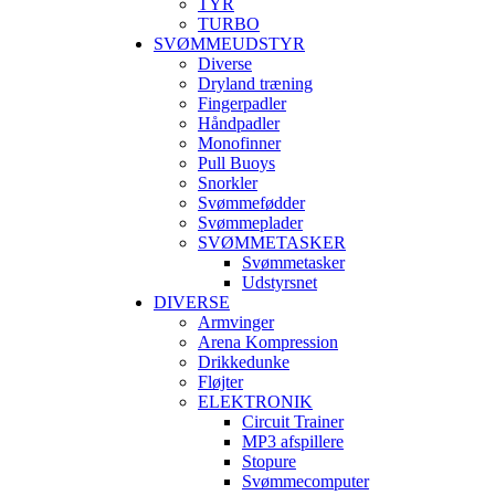
TYR
TURBO
SVØMMEUDSTYR
Diverse
Dryland træning
Fingerpadler
Håndpadler
Monofinner
Pull Buoys
Snorkler
Svømmefødder
Svømmeplader
SVØMMETASKER
Svømmetasker
Udstyrsnet
DIVERSE
Armvinger
Arena Kompression
Drikkedunke
Fløjter
ELEKTRONIK
Circuit Trainer
MP3 afspillere
Stopure
Svømmecomputer