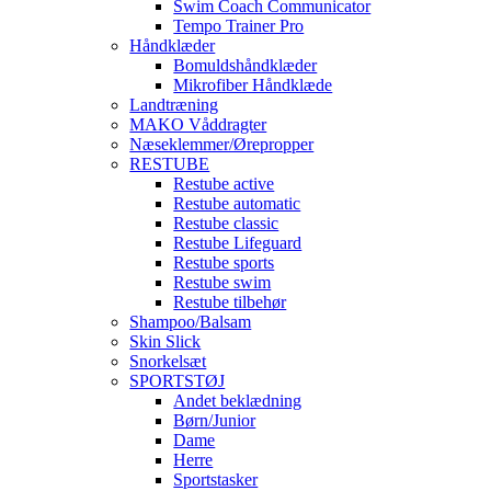
Swim Coach Communicator
Tempo Trainer Pro
Håndklæder
Bomuldshåndklæder
Mikrofiber Håndklæde
Landtræning
MAKO Våddragter
Næseklemmer/Ørepropper
RESTUBE
Restube active
Restube automatic
Restube classic
Restube Lifeguard
Restube sports
Restube swim
Restube tilbehør
Shampoo/Balsam
Skin Slick
Snorkelsæt
SPORTSTØJ
Andet beklædning
Børn/Junior
Dame
Herre
Sportstasker