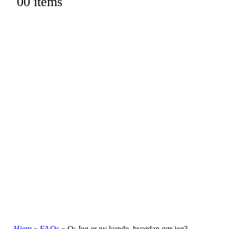
0
0 items
Hjem
»
FAQs
»
Q: Jeg er ny kunde, hvordan gør jeg?