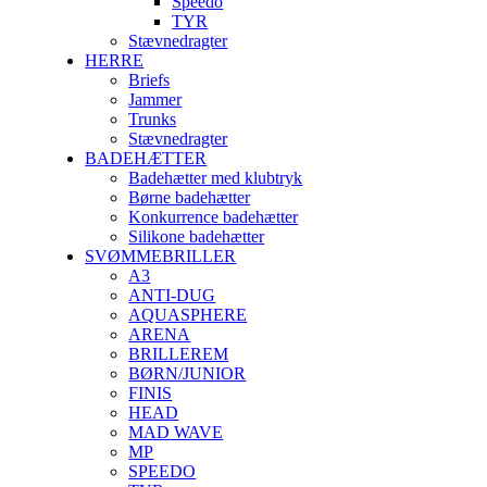
Speedo
TYR
Stævnedragter
HERRE
Briefs
Jammer
Trunks
Stævnedragter
BADEHÆTTER
Badehætter med klubtryk
Børne badehætter
Konkurrence badehætter
Silikone badehætter
SVØMMEBRILLER
A3
ANTI-DUG
AQUASPHERE
ARENA
BRILLEREM
BØRN/JUNIOR
FINIS
HEAD
MAD WAVE
MP
SPEEDO