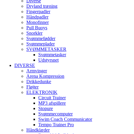
Diverse
Dryland træning
Fingerpadler
Håndpadler
Monofinner
Pull Buoys
Snorkler
Svømmefødder
Svømmeplader
SVØMMETASKER
Svømmetasker
Udstyrsnet
DIVERSE
Armvinger
Arena Kompression
Drikkedunke
Fløjter
ELEKTRONIK
Circuit Trainer
MP3 afspillere
Stopure
Svømmecomputer
Swim Coach Communicator
Tempo Trainer Pro
Håndklæder