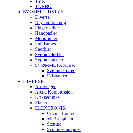
TYR
TURBO
SVØMMEUDSTYR
Diverse
Dryland træning
Fingerpadler
Håndpadler
Monofinner
Pull Buoys
Snorkler
Svømmefødder
Svømmeplader
SVØMMETASKER
Svømmetasker
Udstyrsnet
DIVERSE
Armvinger
Arena Kompression
Drikkedunke
Fløjter
ELEKTRONIK
Circuit Trainer
MP3 afspillere
Stopure
Svømmecomputer