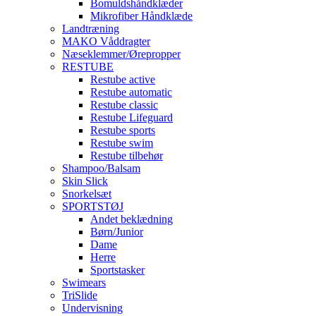
Bomuldshåndklæder
Mikrofiber Håndklæde
Landtræning
MAKO Våddragter
Næseklemmer/Ørepropper
RESTUBE
Restube active
Restube automatic
Restube classic
Restube Lifeguard
Restube sports
Restube swim
Restube tilbehør
Shampoo/Balsam
Skin Slick
Snorkelsæt
SPORTSTØJ
Andet beklædning
Børn/Junior
Dame
Herre
Sportstasker
Swimears
TriSlide
Undervisning