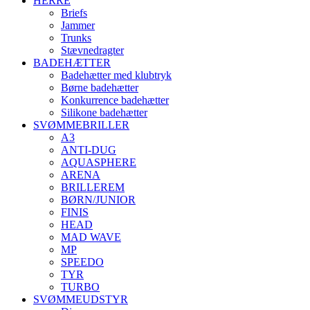
HERRE
Briefs
Jammer
Trunks
Stævnedragter
BADEHÆTTER
Badehætter med klubtryk
Børne badehætter
Konkurrence badehætter
Silikone badehætter
SVØMMEBRILLER
A3
ANTI-DUG
AQUASPHERE
ARENA
BRILLEREM
BØRN/JUNIOR
FINIS
HEAD
MAD WAVE
MP
SPEEDO
TYR
TURBO
SVØMMEUDSTYR