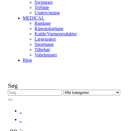
Swimears
TriSlide
Undervisning
MEDICAL
Bandage
Kinesiologitape
Kulde/Varmeprodukter
Lægetasker
Sportstape
Tilbehør
Vabelplaster
Blog
Søg