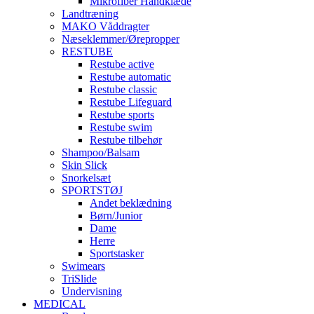
Mikrofiber Håndklæde
Landtræning
MAKO Våddragter
Næseklemmer/Ørepropper
RESTUBE
Restube active
Restube automatic
Restube classic
Restube Lifeguard
Restube sports
Restube swim
Restube tilbehør
Shampoo/Balsam
Skin Slick
Snorkelsæt
SPORTSTØJ
Andet beklædning
Børn/Junior
Dame
Herre
Sportstasker
Swimears
TriSlide
Undervisning
MEDICAL