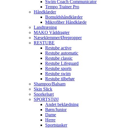
Swim Coach Communicator
Tempo Trainer Pro
Håndklæder
Bomuldshåndklæder
Mikrofiber Håndklæde
Landtræning
MAKO Våddragter
Næseklemmer/Ørepropper
RESTUBE
Restube active
Restube automatic
Restube classic
Restube Lifeguard
Restube sports
Restube swim
Restube tilbehør
Shampoo/Balsam
Skin Slick
Snorkelsæt
SPORTSTØJ
Andet beklædning
Børn/Junior
Dame
Herre
Sportstasker