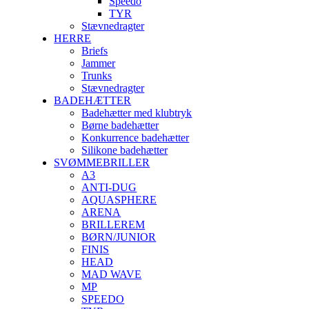
Speedo
TYR
Stævnedragter
HERRE
Briefs
Jammer
Trunks
Stævnedragter
BADEHÆTTER
Badehætter med klubtryk
Børne badehætter
Konkurrence badehætter
Silikone badehætter
SVØMMEBRILLER
A3
ANTI-DUG
AQUASPHERE
ARENA
BRILLEREM
BØRN/JUNIOR
FINIS
HEAD
MAD WAVE
MP
SPEEDO