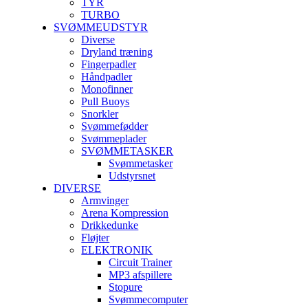
TYR
TURBO
SVØMMEUDSTYR
Diverse
Dryland træning
Fingerpadler
Håndpadler
Monofinner
Pull Buoys
Snorkler
Svømmefødder
Svømmeplader
SVØMMETASKER
Svømmetasker
Udstyrsnet
DIVERSE
Armvinger
Arena Kompression
Drikkedunke
Fløjter
ELEKTRONIK
Circuit Trainer
MP3 afspillere
Stopure
Svømmecomputer