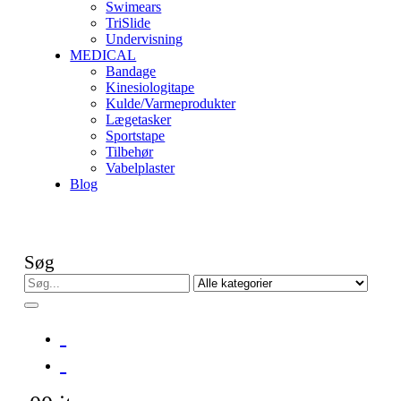
Swimears
TriSlide
Undervisning
MEDICAL
Bandage
Kinesiologitape
Kulde/Varmeprodukter
Lægetasker
Sportstape
Tilbehør
Vabelplaster
Blog
Søg