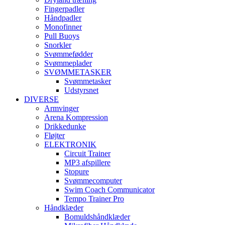
Fingerpadler
Håndpadler
Monofinner
Pull Buoys
Snorkler
Svømmefødder
Svømmeplader
SVØMMETASKER
Svømmetasker
Udstyrsnet
DIVERSE
Armvinger
Arena Kompression
Drikkedunke
Fløjter
ELEKTRONIK
Circuit Trainer
MP3 afspillere
Stopure
Svømmecomputer
Swim Coach Communicator
Tempo Trainer Pro
Håndklæder
Bomuldshåndklæder