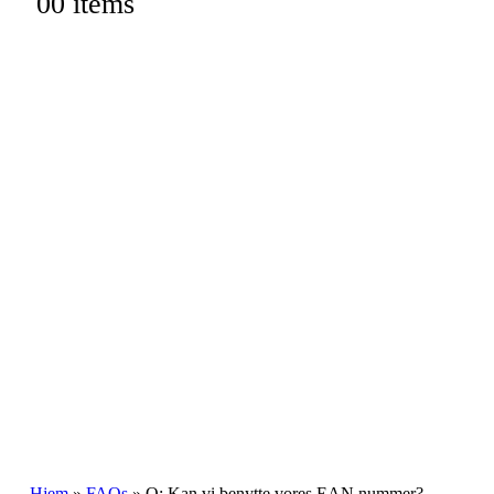
0
0 items
Hjem
»
FAQs
»
Q: Kan vi benytte vores EAN nummer?