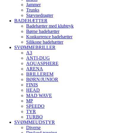
Jammer
Trunks
Stævnedragter
BADEHÆTTER
Badehætter med klubtryk
Børne badehætter
Konkurrence badehætter
Silikone badehætter
SVØMMEBRILLER
A3
ANTI-DUG
AQUASPHERE
ARENA
BRILLEREM
BØRN/JUNIOR
FINIS
HEAD
MAD WAVE
MP
SPEEDO
TYR
TURBO
SVØMMEUDSTYR
Diverse
Dryland træning