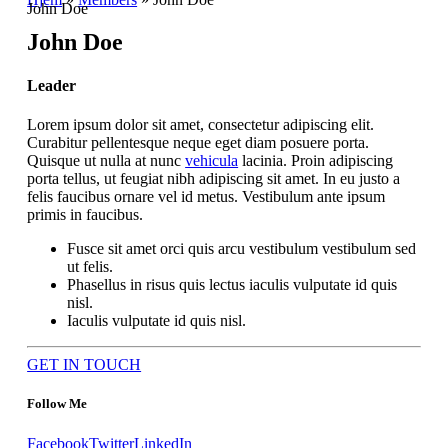
John Doe
John Doe
Leader
Lorem ipsum dolor sit amet, consectetur adipiscing elit.
Curabitur pellentesque neque eget diam posuere porta.
Quisque ut nulla at nunc
vehicula
lacinia. Proin adipiscing
porta tellus, ut feugiat nibh adipiscing sit amet. In eu justo a
felis faucibus ornare vel id metus. Vestibulum ante ipsum
primis in faucibus.
Fusce sit amet orci quis arcu vestibulum vestibulum sed
ut felis.
Phasellus in risus quis lectus iaculis vulputate id quis
nisl.
Iaculis vulputate id quis nisl.
GET IN TOUCH
Follow Me
Facebook
Twitter
LinkedIn