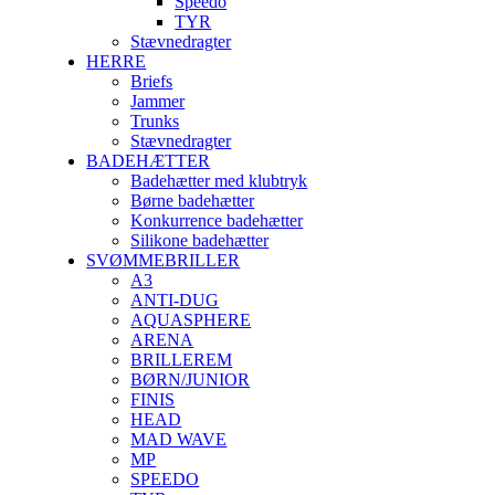
Speedo
TYR
Stævnedragter
HERRE
Briefs
Jammer
Trunks
Stævnedragter
BADEHÆTTER
Badehætter med klubtryk
Børne badehætter
Konkurrence badehætter
Silikone badehætter
SVØMMEBRILLER
A3
ANTI-DUG
AQUASPHERE
ARENA
BRILLEREM
BØRN/JUNIOR
FINIS
HEAD
MAD WAVE
MP
SPEEDO