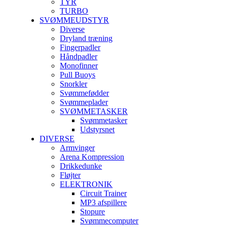
TYR
TURBO
SVØMMEUDSTYR
Diverse
Dryland træning
Fingerpadler
Håndpadler
Monofinner
Pull Buoys
Snorkler
Svømmefødder
Svømmeplader
SVØMMETASKER
Svømmetasker
Udstyrsnet
DIVERSE
Armvinger
Arena Kompression
Drikkedunke
Fløjter
ELEKTRONIK
Circuit Trainer
MP3 afspillere
Stopure
Svømmecomputer