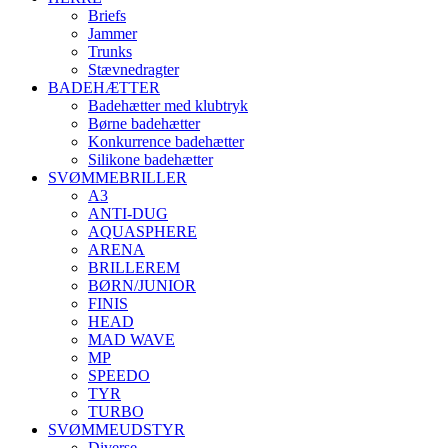
Briefs
Jammer
Trunks
Stævnedragter
BADEHÆTTER
Badehætter med klubtryk
Børne badehætter
Konkurrence badehætter
Silikone badehætter
SVØMMEBRILLER
A3
ANTI-DUG
AQUASPHERE
ARENA
BRILLEREM
BØRN/JUNIOR
FINIS
HEAD
MAD WAVE
MP
SPEEDO
TYR
TURBO
SVØMMEUDSTYR
Diverse