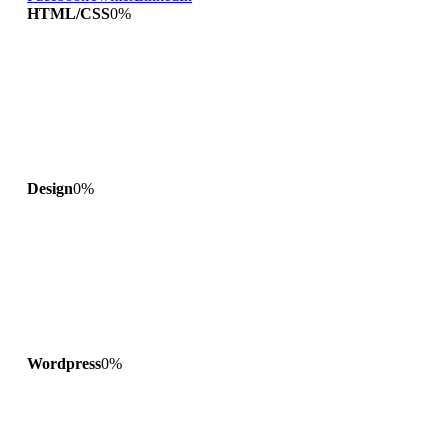
HTML/CSS
0
%
Design
0
%
Wordpress
0
%