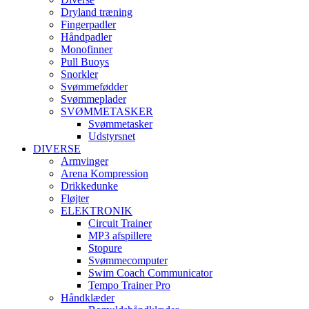
Dryland træning
Fingerpadler
Håndpadler
Monofinner
Pull Buoys
Snorkler
Svømmefødder
Svømmeplader
SVØMMETASKER
Svømmetasker
Udstyrsnet
DIVERSE
Armvinger
Arena Kompression
Drikkedunke
Fløjter
ELEKTRONIK
Circuit Trainer
MP3 afspillere
Stopure
Svømmecomputer
Swim Coach Communicator
Tempo Trainer Pro
Håndklæder