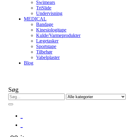
Swimears
TriSlide
Undervisning
MEDICAL
Bandage
Kinesiologitape
Kulde/Varmeprodukter
Lægetasker
Sportstape
Tilbehør
Vabelplaster
Blog
Søg