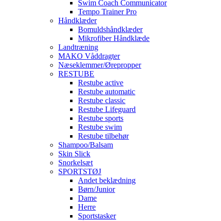
Swim Coach Communicator
Tempo Trainer Pro
Håndklæder
Bomuldshåndklæder
Mikrofiber Håndklæde
Landtræning
MAKO Våddragter
Næseklemmer/Ørepropper
RESTUBE
Restube active
Restube automatic
Restube classic
Restube Lifeguard
Restube sports
Restube swim
Restube tilbehør
Shampoo/Balsam
Skin Slick
Snorkelsæt
SPORTSTØJ
Andet beklædning
Børn/Junior
Dame
Herre
Sportstasker