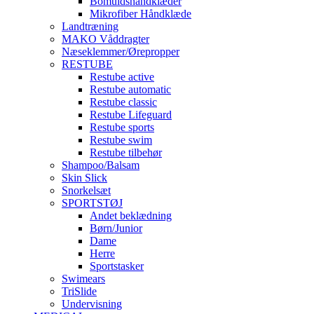
Bomuldshåndklæder
Mikrofiber Håndklæde
Landtræning
MAKO Våddragter
Næseklemmer/Ørepropper
RESTUBE
Restube active
Restube automatic
Restube classic
Restube Lifeguard
Restube sports
Restube swim
Restube tilbehør
Shampoo/Balsam
Skin Slick
Snorkelsæt
SPORTSTØJ
Andet beklædning
Børn/Junior
Dame
Herre
Sportstasker
Swimears
TriSlide
Undervisning