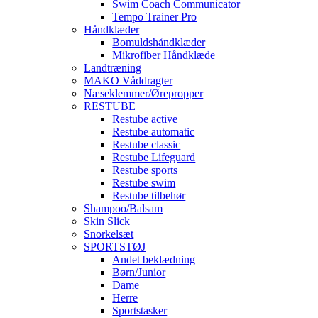
Swim Coach Communicator
Tempo Trainer Pro
Håndklæder
Bomuldshåndklæder
Mikrofiber Håndklæde
Landtræning
MAKO Våddragter
Næseklemmer/Ørepropper
RESTUBE
Restube active
Restube automatic
Restube classic
Restube Lifeguard
Restube sports
Restube swim
Restube tilbehør
Shampoo/Balsam
Skin Slick
Snorkelsæt
SPORTSTØJ
Andet beklædning
Børn/Junior
Dame
Herre
Sportstasker