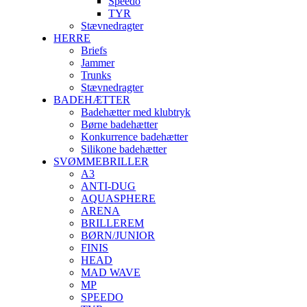
Speedo
TYR
Stævnedragter
HERRE
Briefs
Jammer
Trunks
Stævnedragter
BADEHÆTTER
Badehætter med klubtryk
Børne badehætter
Konkurrence badehætter
Silikone badehætter
SVØMMEBRILLER
A3
ANTI-DUG
AQUASPHERE
ARENA
BRILLEREM
BØRN/JUNIOR
FINIS
HEAD
MAD WAVE
MP
SPEEDO