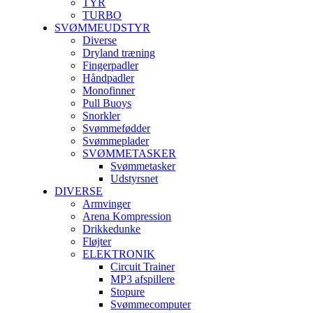
TYR
TURBO
SVØMMEUDSTYR
Diverse
Dryland træning
Fingerpadler
Håndpadler
Monofinner
Pull Buoys
Snorkler
Svømmefødder
Svømmeplader
SVØMMETASKER
Svømmetasker
Udstyrsnet
DIVERSE
Armvinger
Arena Kompression
Drikkedunke
Fløjter
ELEKTRONIK
Circuit Trainer
MP3 afspillere
Stopure
Svømmecomputer