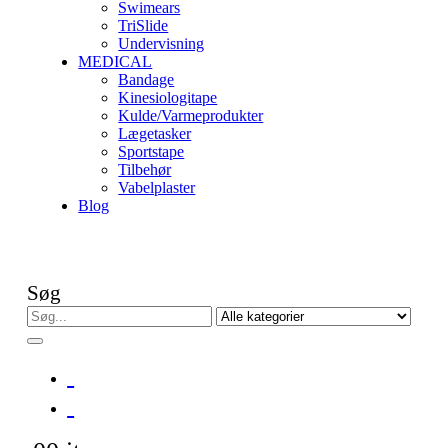
Swimears
TriSlide
Undervisning
MEDICAL
Bandage
Kinesiologitape
Kulde/Varmeprodukter
Lægetasker
Sportstape
Tilbehør
Vabelplaster
Blog
Søg