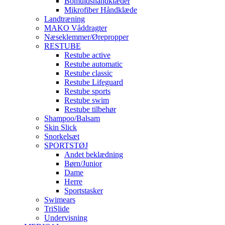
Bomuldshåndklæder
Mikrofiber Håndklæde
Landtræning
MAKO Våddragter
Næseklemmer/Ørepropper
RESTUBE
Restube active
Restube automatic
Restube classic
Restube Lifeguard
Restube sports
Restube swim
Restube tilbehør
Shampoo/Balsam
Skin Slick
Snorkelsæt
SPORTSTØJ
Andet beklædning
Børn/Junior
Dame
Herre
Sportstasker
Swimears
TriSlide
Undervisning