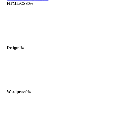
HTML/CSS
0
%
Design
0
%
Wordpress
0
%