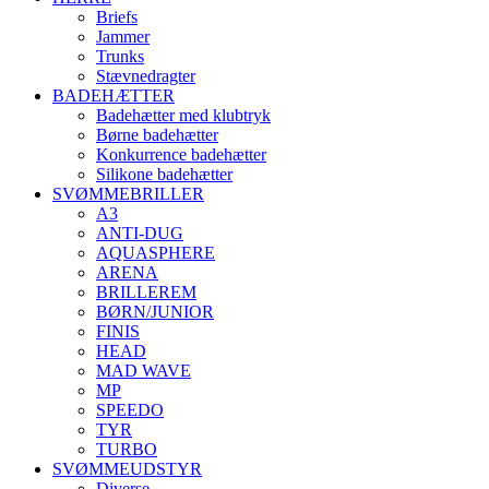
Briefs
Jammer
Trunks
Stævnedragter
BADEHÆTTER
Badehætter med klubtryk
Børne badehætter
Konkurrence badehætter
Silikone badehætter
SVØMMEBRILLER
A3
ANTI-DUG
AQUASPHERE
ARENA
BRILLEREM
BØRN/JUNIOR
FINIS
HEAD
MAD WAVE
MP
SPEEDO
TYR
TURBO
SVØMMEUDSTYR
Diverse