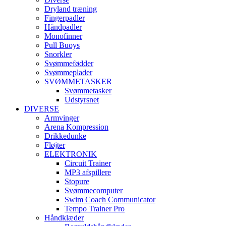
Dryland træning
Fingerpadler
Håndpadler
Monofinner
Pull Buoys
Snorkler
Svømmefødder
Svømmeplader
SVØMMETASKER
Svømmetasker
Udstyrsnet
DIVERSE
Armvinger
Arena Kompression
Drikkedunke
Fløjter
ELEKTRONIK
Circuit Trainer
MP3 afspillere
Stopure
Svømmecomputer
Swim Coach Communicator
Tempo Trainer Pro
Håndklæder