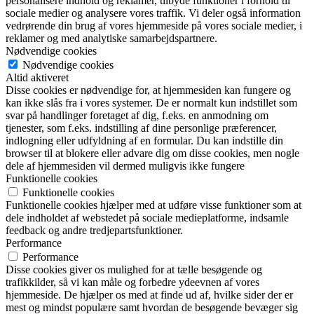
personalisere indhold og reklamer, tilbyde funktioner i forhold til
sociale medier og analysere vores traffik. Vi deler også information
vedrørende din brug af vores hjemmeside på vores sociale medier, i
reklamer og med analytiske samarbejdspartnere.
Nødvendige cookies
Nødvendige cookies
Altid aktiveret
Disse cookies er nødvendige for, at hjemmesiden kan fungere og
kan ikke slås fra i vores systemer. De er normalt kun indstillet som
svar på handlinger foretaget af dig, f.eks. en anmodning om
tjenester, som f.eks. indstilling af dine personlige præferencer,
indlogning eller udfyldning af en formular. Du kan indstille din
browser til at blokere eller advare dig om disse cookies, men nogle
dele af hjemmesiden vil dermed muligvis ikke fungere
Funktionelle cookies
Funktionelle cookies
Funktionelle cookies hjælper med at udføre visse funktioner som at
dele indholdet af webstedet på sociale medieplatforme, indsamle
feedback og andre tredjepartsfunktioner.
Performance
Performance
Disse cookies giver os mulighed for at tælle besøgende og
trafikkilder, så vi kan måle og forbedre ydeevnen af vores
hjemmeside. De hjælper os med at finde ud af, hvilke sider der er
mest og mindst populære samt hvordan de besøgende bevæger sig