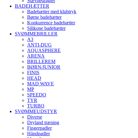
Stævnedragter
BADEHÆTTER
Badehætter med klubtryk
Børne badehætter
Konkurrence badehætter
Silikone badehætter
SVØMMEBRILLER
A3
ANTI-DUG
AQUASPHERE
ARENA
BRILLEREM
BØRN/JUNIOR
FINIS
HEAD
MAD WAVE
MP
SPEEDO
TYR
TURBO
SVØMMEUDSTYR
Diverse
Dryland træning
Fingerpadler
Håndpadler