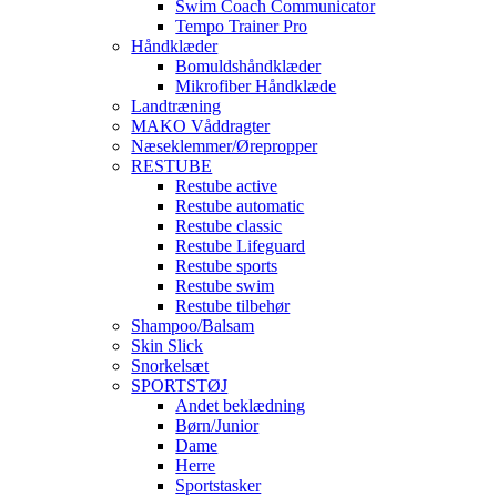
Swim Coach Communicator
Tempo Trainer Pro
Håndklæder
Bomuldshåndklæder
Mikrofiber Håndklæde
Landtræning
MAKO Våddragter
Næseklemmer/Ørepropper
RESTUBE
Restube active
Restube automatic
Restube classic
Restube Lifeguard
Restube sports
Restube swim
Restube tilbehør
Shampoo/Balsam
Skin Slick
Snorkelsæt
SPORTSTØJ
Andet beklædning
Børn/Junior
Dame
Herre
Sportstasker