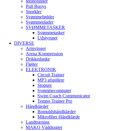
Monofinner
Pull Buoys
Snorkler
Svømmefødder
Svømmeplader
SVØMMETASKER
Svømmetasker
Udstyrsnet
DIVERSE
Armvinger
Arena Kompression
Drikkedunke
Fløjter
ELEKTRONIK
Circuit Trainer
MP3 afspillere
Stopure
Svømmecomputer
Swim Coach Communicator
Tempo Trainer Pro
Håndklæder
Bomuldshåndklæder
Mikrofiber Håndklæde
Landtræning
MAKO Våddragter