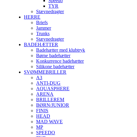
Speedo
TYR
Stævnedragter
HERRE
Briefs
Jammer
Trunks
Stævnedragter
BADEHÆTTER
Badehætter med klubtryk
Børne badehætter
Konkurrence badehætter
Silikone badehætter
SVØMMEBRILLER
A3
ANTI-DUG
AQUASPHERE
ARENA
BRILLEREM
BØRN/JUNIOR
FINIS
HEAD
MAD WAVE
MP
SPEEDO