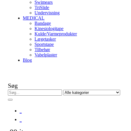
Swimears
TriSlide
Undervisning
MEDICAL
Bandage
Kinesiologitape
Kulde/Varmeprodukter
Lægetasker
Sportstape
Tilbehør
Vabelplaster
Blog
Søg