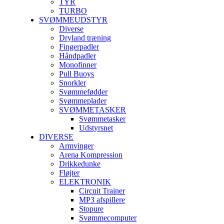
TYR
TURBO
SVØMMEUDSTYR
Diverse
Dryland træning
Fingerpadler
Håndpadler
Monofinner
Pull Buoys
Snorkler
Svømmefødder
Svømmeplader
SVØMMETASKER
Svømmetasker
Udstyrsnet
DIVERSE
Armvinger
Arena Kompression
Drikkedunke
Fløjter
ELEKTRONIK
Circuit Trainer
MP3 afspillere
Stopure
Svømmecomputer