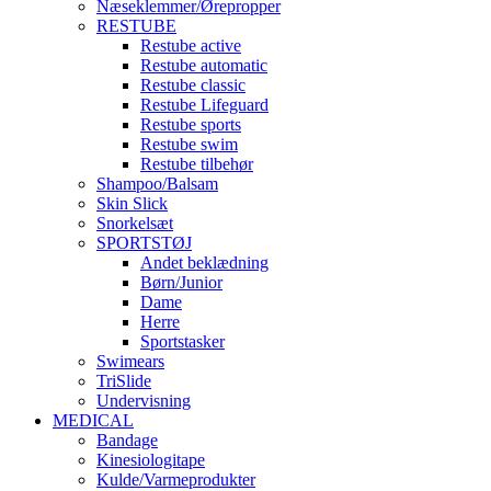
Næseklemmer/Ørepropper
RESTUBE
Restube active
Restube automatic
Restube classic
Restube Lifeguard
Restube sports
Restube swim
Restube tilbehør
Shampoo/Balsam
Skin Slick
Snorkelsæt
SPORTSTØJ
Andet beklædning
Børn/Junior
Dame
Herre
Sportstasker
Swimears
TriSlide
Undervisning
MEDICAL
Bandage
Kinesiologitape
Kulde/Varmeprodukter