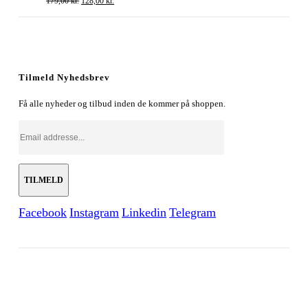
179,00
kr.
128,00
kr.
oprindelige
aktuelle
pris
pris
var:
er:
179,00 kr..
128,00 kr..
Tilmeld Nyhedsbrev
Få alle nyheder og tilbud inden de kommer på shoppen.
Facebook
Instagram
Linkedin
Telegram