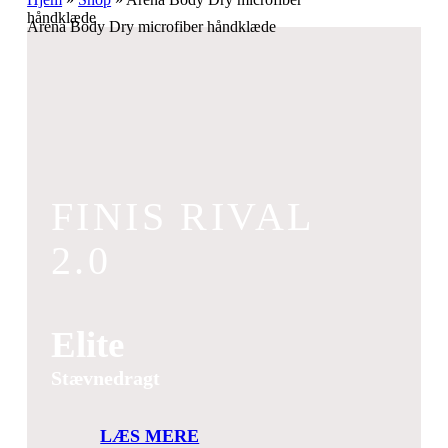
håndklæde
Arena Body Dry microfiber håndklæde
FINIS RIVAL
2.0
Elite
Stævnedragt
LÆS MERE