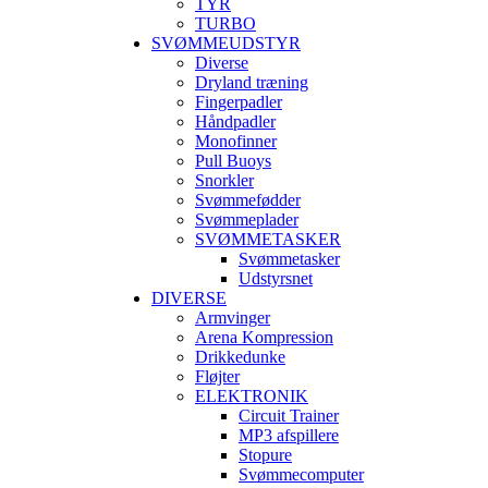
TYR
TURBO
SVØMMEUDSTYR
Diverse
Dryland træning
Fingerpadler
Håndpadler
Monofinner
Pull Buoys
Snorkler
Svømmefødder
Svømmeplader
SVØMMETASKER
Svømmetasker
Udstyrsnet
DIVERSE
Armvinger
Arena Kompression
Drikkedunke
Fløjter
ELEKTRONIK
Circuit Trainer
MP3 afspillere
Stopure
Svømmecomputer