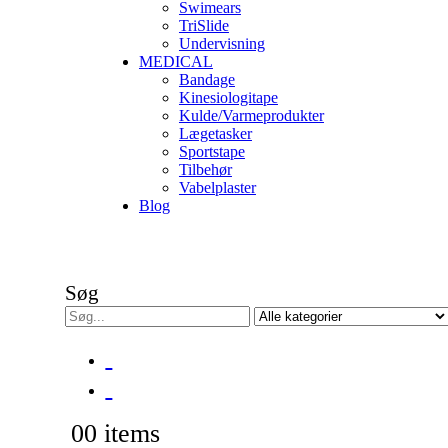
Swimears
TriSlide
Undervisning
MEDICAL
Bandage
Kinesiologitape
Kulde/Varmeprodukter
Lægetasker
Sportstape
Tilbehør
Vabelplaster
Blog
Søg
0
0 items