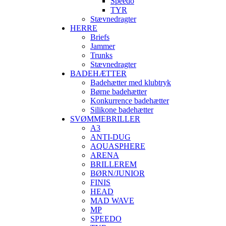
Speedo
TYR
Stævnedragter
HERRE
Briefs
Jammer
Trunks
Stævnedragter
BADEHÆTTER
Badehætter med klubtryk
Børne badehætter
Konkurrence badehætter
Silikone badehætter
SVØMMEBRILLER
A3
ANTI-DUG
AQUASPHERE
ARENA
BRILLEREM
BØRN/JUNIOR
FINIS
HEAD
MAD WAVE
MP
SPEEDO