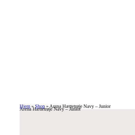
Hjem
»
Shop
»
Arena Hættetrøje Navy – Junior
Arena Hættetrøje Navy – Junior