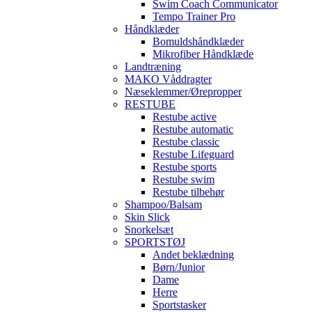
Swim Coach Communicator
Tempo Trainer Pro
Håndklæder
Bomuldshåndklæder
Mikrofiber Håndklæde
Landtræning
MAKO Våddragter
Næseklemmer/Ørepropper
RESTUBE
Restube active
Restube automatic
Restube classic
Restube Lifeguard
Restube sports
Restube swim
Restube tilbehør
Shampoo/Balsam
Skin Slick
Snorkelsæt
SPORTSTØJ
Andet beklædning
Børn/Junior
Dame
Herre
Sportstasker