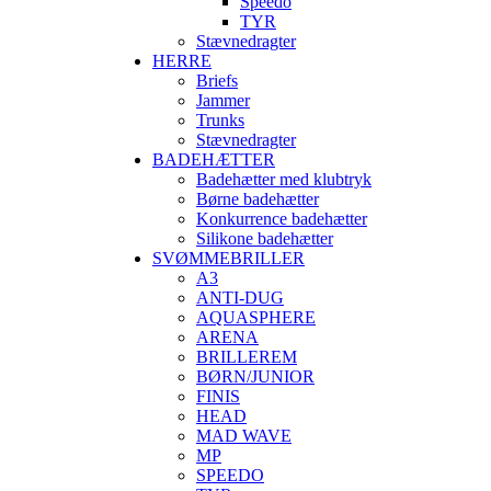
Speedo
TYR
Stævnedragter
HERRE
Briefs
Jammer
Trunks
Stævnedragter
BADEHÆTTER
Badehætter med klubtryk
Børne badehætter
Konkurrence badehætter
Silikone badehætter
SVØMMEBRILLER
A3
ANTI-DUG
AQUASPHERE
ARENA
BRILLEREM
BØRN/JUNIOR
FINIS
HEAD
MAD WAVE
MP
SPEEDO