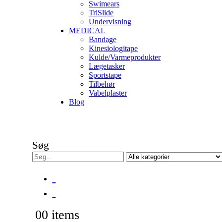
Swimears
TriSlide
Undervisning
MEDICAL
Bandage
Kinesiologitape
Kulde/Varmeprodukter
Lægetasker
Sportstape
Tilbehør
Vabelplaster
Blog
Søg
0
0 items