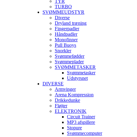
TYR
TURBO
SVØMMEUDSTYR
Diverse
Dryland træning
Fingerpadler
Håndpadler
Monofinner
Pull Buoys
Snorkler
Svømmefødder
Svømmeplader
SVØMMETASKER
Svømmetasker
Udstyrsnet
DIVERSE
Armvinger
Arena Kompression
Drikkedunke
Fløjter
ELEKTRONIK
Circuit Trainer
MP3 afspillere
Stopure
Svømmecomputer