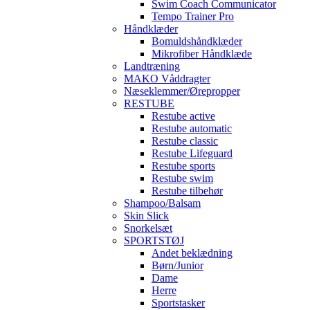
Swim Coach Communicator
Tempo Trainer Pro
Håndklæder
Bomuldshåndklæder
Mikrofiber Håndklæde
Landtræning
MAKO Våddragter
Næseklemmer/Ørepropper
RESTUBE
Restube active
Restube automatic
Restube classic
Restube Lifeguard
Restube sports
Restube swim
Restube tilbehør
Shampoo/Balsam
Skin Slick
Snorkelsæt
SPORTSTØJ
Andet beklædning
Børn/Junior
Dame
Herre
Sportstasker