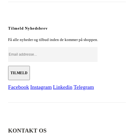
oprindelige
aktuelle
pris
pris
var:
er:
179,00 kr..
128,00 kr..
Tilmeld Nyhedsbrev
Få alle nyheder og tilbud inden de kommer på shoppen.
Facebook
Instagram
Linkedin
Telegram
KONTAKT OS