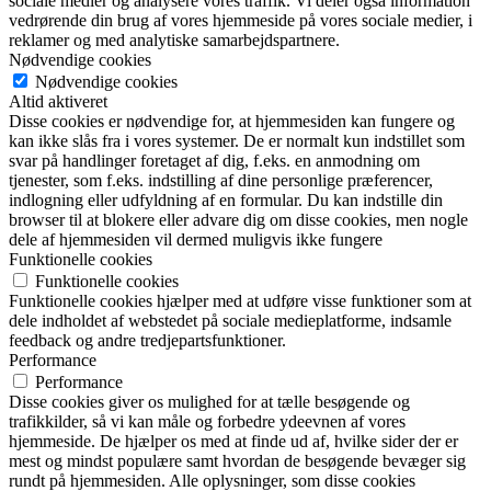
sociale medier og analysere vores traffik. Vi deler også information
vedrørende din brug af vores hjemmeside på vores sociale medier, i
reklamer og med analytiske samarbejdspartnere.
Nødvendige cookies
Nødvendige cookies
Altid aktiveret
Disse cookies er nødvendige for, at hjemmesiden kan fungere og
kan ikke slås fra i vores systemer. De er normalt kun indstillet som
svar på handlinger foretaget af dig, f.eks. en anmodning om
tjenester, som f.eks. indstilling af dine personlige præferencer,
indlogning eller udfyldning af en formular. Du kan indstille din
browser til at blokere eller advare dig om disse cookies, men nogle
dele af hjemmesiden vil dermed muligvis ikke fungere
Funktionelle cookies
Funktionelle cookies
Funktionelle cookies hjælper med at udføre visse funktioner som at
dele indholdet af webstedet på sociale medieplatforme, indsamle
feedback og andre tredjepartsfunktioner.
Performance
Performance
Disse cookies giver os mulighed for at tælle besøgende og
trafikkilder, så vi kan måle og forbedre ydeevnen af vores
hjemmeside. De hjælper os med at finde ud af, hvilke sider der er
mest og mindst populære samt hvordan de besøgende bevæger sig
rundt på hjemmesiden. Alle oplysninger, som disse cookies