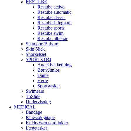
RESTUBE
Restube active
Restube automatic
Restube classic
Restube Lifeguard
Restube sports
Restube swim
Restube tilbehør
Shampoo/Balsam
Skin Slick
Snorkelsæt
SPORTSTØJ
Andet beklædning
Børn/Junior
Dame
Herre
Sportstasker
Swimears
TriSlide
Undervisning
MEDICAL
Bandage
Kinesiologitape
Kulde/Varmeprodukter
Lægetasker