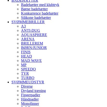
BADEHÆTTER
Badehætter med klubtryk
Børne badehætter
Konkurrence badehætter
Silikone badehætter
SVØMMEBRILLER
A3
ANTI-DUG
AQUASPHERE
ARENA
BRILLEREM
BØRN/JUNIOR
FINIS
HEAD
MAD WAVE
MP
SPEEDO
TYR
TURBO
SVØMMEUDSTYR
Diverse
Dryland træning
Fingerpadler
Håndpadler
Monofinner