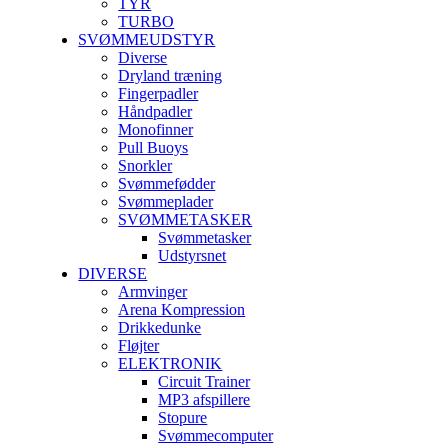
TYR
TURBO
SVØMMEUDSTYR
Diverse
Dryland træning
Fingerpadler
Håndpadler
Monofinner
Pull Buoys
Snorkler
Svømmefødder
Svømmeplader
SVØMMETASKER
Svømmetasker
Udstyrsnet
DIVERSE
Armvinger
Arena Kompression
Drikkedunke
Fløjter
ELEKTRONIK
Circuit Trainer
MP3 afspillere
Stopure
Svømmecomputer