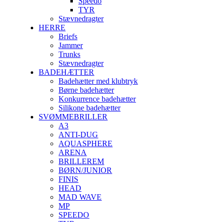
Speedo
TYR
Stævnedragter
HERRE
Briefs
Jammer
Trunks
Stævnedragter
BADEHÆTTER
Badehætter med klubtryk
Børne badehætter
Konkurrence badehætter
Silikone badehætter
SVØMMEBRILLER
A3
ANTI-DUG
AQUASPHERE
ARENA
BRILLEREM
BØRN/JUNIOR
FINIS
HEAD
MAD WAVE
MP
SPEEDO