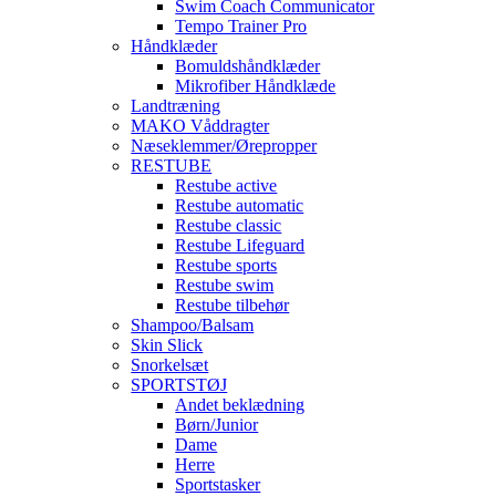
Swim Coach Communicator
Tempo Trainer Pro
Håndklæder
Bomuldshåndklæder
Mikrofiber Håndklæde
Landtræning
MAKO Våddragter
Næseklemmer/Ørepropper
RESTUBE
Restube active
Restube automatic
Restube classic
Restube Lifeguard
Restube sports
Restube swim
Restube tilbehør
Shampoo/Balsam
Skin Slick
Snorkelsæt
SPORTSTØJ
Andet beklædning
Børn/Junior
Dame
Herre
Sportstasker