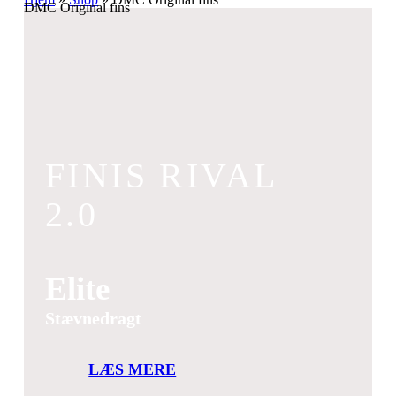
DMC Original fins
FINIS RIVAL
2.0
Elite
Stævnedragt
LÆS MERE