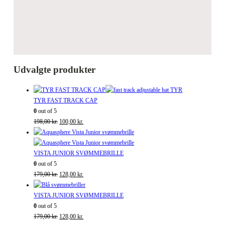
Udvalgte produkter
TYR FAST TRACK CAP
0
out of 5
Den
Den
198,00
kr.
100,00
kr.
oprindelige
aktuelle
pris
pris
var:
er:
VISTA JUNIOR SVØMMEBRILLE
198,00 kr..
100,00 kr..
0
out of 5
Den
Den
179,00
kr.
128,00
kr.
oprindelige
aktuelle
pris
pris
VISTA JUNIOR SVØMMEBRILLE
var:
er:
0
out of 5
179,00 kr..
Den
128,00 kr..
Den
179,00
kr.
128,00
kr.