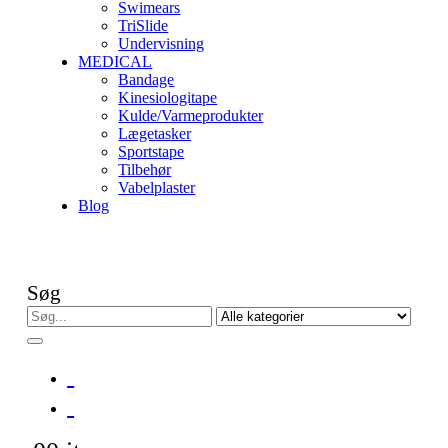
Swimears
TriSlide
Undervisning
MEDICAL
Bandage
Kinesiologitape
Kulde/Varmeprodukter
Lægetasker
Sportstape
Tilbehør
Vabelplaster
Blog
Søg