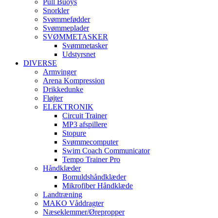
Pull Buoys
Snorkler
Svømmefødder
Svømmeplader
SVØMMETASKER
Svømmetasker
Udstyrsnet
DIVERSE
Armvinger
Arena Kompression
Drikkedunke
Fløjter
ELEKTRONIK
Circuit Trainer
MP3 afspillere
Stopure
Svømmecomputer
Swim Coach Communicator
Tempo Trainer Pro
Håndklæder
Bomuldshåndklæder
Mikrofiber Håndklæde
Landtræning
MAKO Våddragter
Næseklemmer/Ørepropper