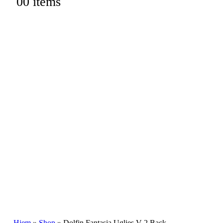
0
0 items
Hjem
»
Shop
»
Dolfin Fantasia Uglies V-2 Back