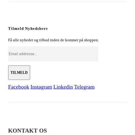
oprindelige
aktuelle
pris
pris
var:
er:
179,00 kr..
128,00 kr..
Tilmeld Nyhedsbrev
Få alle nyheder og tilbud inden de kommer på shoppen.
Facebook
Instagram
Linkedin
Telegram
KONTAKT OS