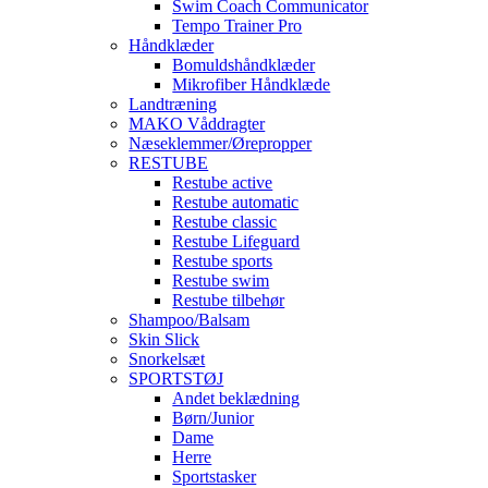
Swim Coach Communicator
Tempo Trainer Pro
Håndklæder
Bomuldshåndklæder
Mikrofiber Håndklæde
Landtræning
MAKO Våddragter
Næseklemmer/Ørepropper
RESTUBE
Restube active
Restube automatic
Restube classic
Restube Lifeguard
Restube sports
Restube swim
Restube tilbehør
Shampoo/Balsam
Skin Slick
Snorkelsæt
SPORTSTØJ
Andet beklædning
Børn/Junior
Dame
Herre
Sportstasker