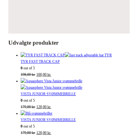
Udvalgte produkter
TYR FAST TRACK CAP
0
out of 5
Den
Den
198,00
kr.
100,00
kr.
oprindelige
aktuelle
pris
pris
var:
er:
VISTA JUNIOR SVØMMEBRILLE
198,00 kr..
100,00 kr..
0
out of 5
Den
Den
179,00
kr.
128,00
kr.
oprindelige
aktuelle
pris
pris
VISTA JUNIOR SVØMMEBRILLE
var:
er:
0
out of 5
179,00 kr..
Den
128,00 kr..
Den
179,00
kr.
128,00
kr.