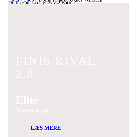
Dolfin Fantasia Uglies V-2 Back
FINIS RIVAL
2.0
Elite
Stævnedragt
LÆS MERE