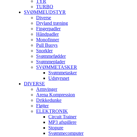
TYR
TURBO
SVØMMEUDSTYR
Diverse
Dryland træning
Fingerpadler
Håndpadler
Monofinner
Pull Buoys
Snorkler
Svømmefødder
Svømmeplader
SVØMMETASKER
Svømmetasker
Udstyrsnet
DIVERSE
Armvinger
Arena Kompression
Drikkedunke
Fløjter
ELEKTRONIK
Circuit Trainer
MP3 afspillere
Stopure
Svømmecomputer