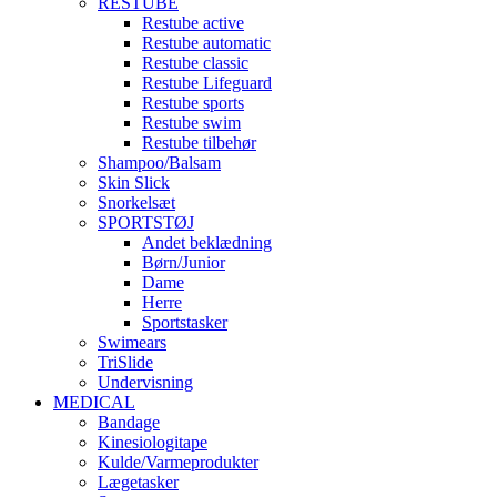
RESTUBE
Restube active
Restube automatic
Restube classic
Restube Lifeguard
Restube sports
Restube swim
Restube tilbehør
Shampoo/Balsam
Skin Slick
Snorkelsæt
SPORTSTØJ
Andet beklædning
Børn/Junior
Dame
Herre
Sportstasker
Swimears
TriSlide
Undervisning
MEDICAL
Bandage
Kinesiologitape
Kulde/Varmeprodukter
Lægetasker