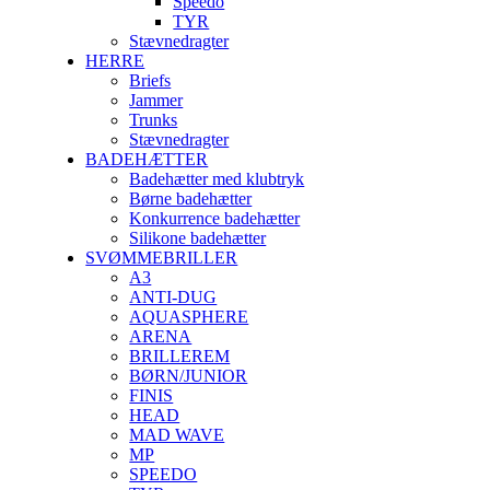
Speedo
TYR
Stævnedragter
HERRE
Briefs
Jammer
Trunks
Stævnedragter
BADEHÆTTER
Badehætter med klubtryk
Børne badehætter
Konkurrence badehætter
Silikone badehætter
SVØMMEBRILLER
A3
ANTI-DUG
AQUASPHERE
ARENA
BRILLEREM
BØRN/JUNIOR
FINIS
HEAD
MAD WAVE
MP
SPEEDO