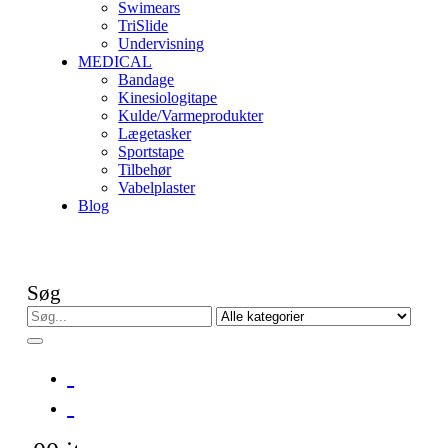
Swimears
TriSlide
Undervisning
MEDICAL
Bandage
Kinesiologitape
Kulde/Varmeprodukter
Lægetasker
Sportstape
Tilbehør
Vabelplaster
Blog
Søg