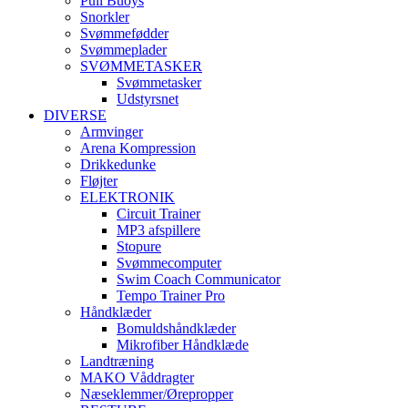
Pull Buoys
Snorkler
Svømmefødder
Svømmeplader
SVØMMETASKER
Svømmetasker
Udstyrsnet
DIVERSE
Armvinger
Arena Kompression
Drikkedunke
Fløjter
ELEKTRONIK
Circuit Trainer
MP3 afspillere
Stopure
Svømmecomputer
Swim Coach Communicator
Tempo Trainer Pro
Håndklæder
Bomuldshåndklæder
Mikrofiber Håndklæde
Landtræning
MAKO Våddragter
Næseklemmer/Ørepropper