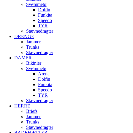
Svømmetøj
Dolfin
Funkita
Speedo
TYR
Stævnedragter
DRENGE
Jammer
Trunks
Stævnedragter
DAMER
Bikinier
Svømmetøj
Arena
Dolfin
Funkita
Speedo
TYR
Stævnedragter
HERRE
Briefs
Jammer
Trunks
Stævnedragter
BADEHÆTTER