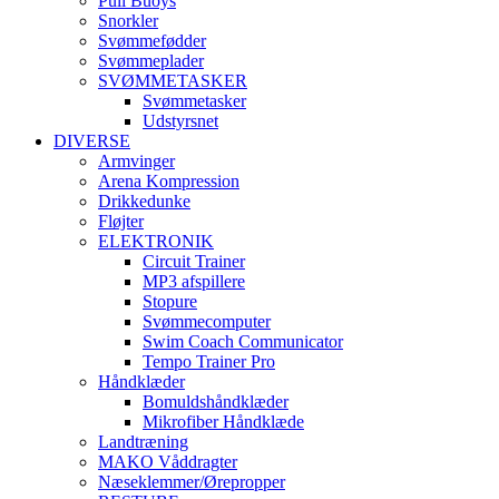
Pull Buoys
Snorkler
Svømmefødder
Svømmeplader
SVØMMETASKER
Svømmetasker
Udstyrsnet
DIVERSE
Armvinger
Arena Kompression
Drikkedunke
Fløjter
ELEKTRONIK
Circuit Trainer
MP3 afspillere
Stopure
Svømmecomputer
Swim Coach Communicator
Tempo Trainer Pro
Håndklæder
Bomuldshåndklæder
Mikrofiber Håndklæde
Landtræning
MAKO Våddragter
Næseklemmer/Ørepropper