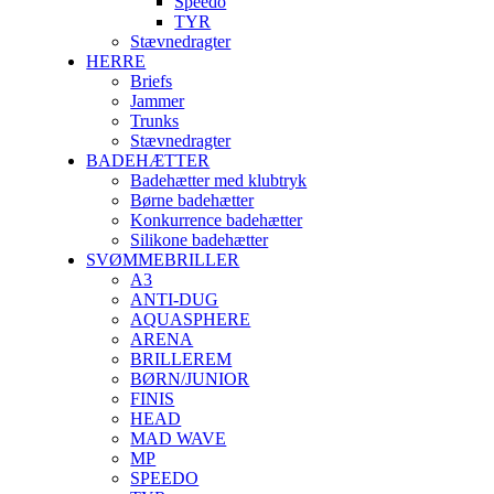
Speedo
TYR
Stævnedragter
HERRE
Briefs
Jammer
Trunks
Stævnedragter
BADEHÆTTER
Badehætter med klubtryk
Børne badehætter
Konkurrence badehætter
Silikone badehætter
SVØMMEBRILLER
A3
ANTI-DUG
AQUASPHERE
ARENA
BRILLEREM
BØRN/JUNIOR
FINIS
HEAD
MAD WAVE
MP
SPEEDO