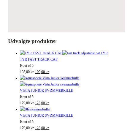
Udvalgte produkter
TYR FAST TRACK CAP
0
out of 5
Den
Den
198,00
kr.
100,00
kr.
oprindelige
aktuelle
pris
pris
var:
er:
VISTA JUNIOR SVØMMEBRILLE
198,00 kr..
100,00 kr..
0
out of 5
Den
Den
179,00
kr.
128,00
kr.
oprindelige
aktuelle
pris
pris
VISTA JUNIOR SVØMMEBRILLE
var:
er:
0
out of 5
179,00 kr..
Den
128,00 kr..
Den
179,00
kr.
128,00
kr.