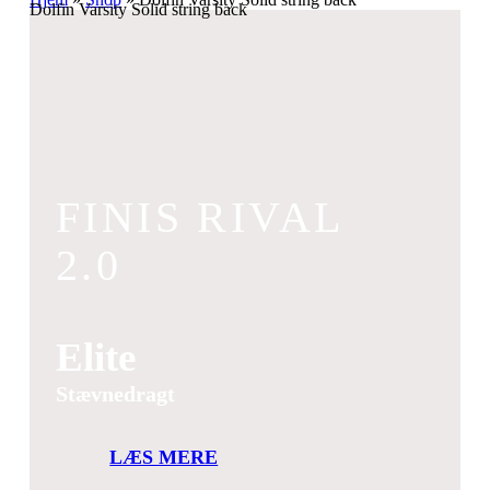
Dolfin Varsity Solid string back
FINIS RIVAL
2.0
Elite
Stævnedragt
LÆS MERE