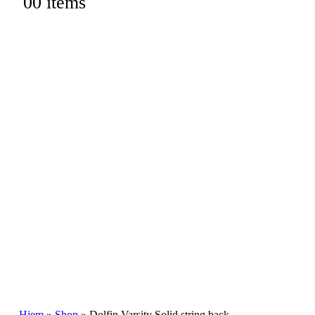
0
0 items
Hjem
»
Shop
»
Dolfin Varsity Solid string back