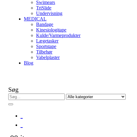
Swimears
TriSlide
Undervisning
MEDICAL
Bandage
Kinesiologitape
Kulde/Varmeprodukter
Lægetasker
Sportstape
Tilbehør
Vabelplaster
Blog
Søg