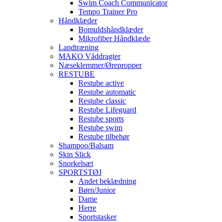
Swim Coach Communicator
Tempo Trainer Pro
Håndklæder
Bomuldshåndklæder
Mikrofiber Håndklæde
Landtræning
MAKO Våddragter
Næseklemmer/Ørepropper
RESTUBE
Restube active
Restube automatic
Restube classic
Restube Lifeguard
Restube sports
Restube swim
Restube tilbehør
Shampoo/Balsam
Skin Slick
Snorkelsæt
SPORTSTØJ
Andet beklædning
Børn/Junior
Dame
Herre
Sportstasker