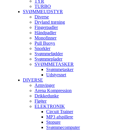
TYR
TURBO
SVØMMEUDSTYR
Diverse
Dryland træning
Fingerpadler
Håndpadler
Monofinner
Pull Buoys
Snorkler
Svømmefødder
Svømmeplader
SVØMMETASKER
Svømmetasker
Udstyrsnet
DIVERSE
Armvinger
Arena Kompression
Drikkedunke
Fløjter
ELEKTRONIK
Circuit Trainer
MP3 afspillere
Stopure
Svømmecomputer