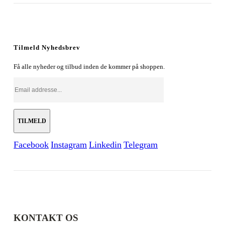
oprindelige
aktuelle
pris
pris
var:
er:
179,00 kr..
128,00 kr..
Tilmeld Nyhedsbrev
Få alle nyheder og tilbud inden de kommer på shoppen.
Facebook
Instagram
Linkedin
Telegram
KONTAKT OS