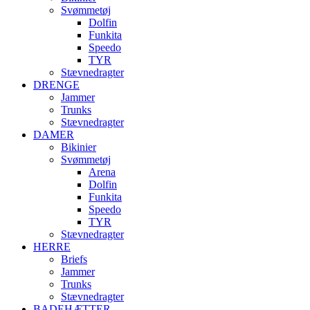
Svømmetøj
Dolfin
Funkita
Speedo
TYR
Stævnedragter
DRENGE
Jammer
Trunks
Stævnedragter
DAMER
Bikinier
Svømmetøj
Arena
Dolfin
Funkita
Speedo
TYR
Stævnedragter
HERRE
Briefs
Jammer
Trunks
Stævnedragter
BADEHÆTTER