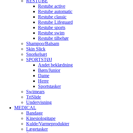
RESTUBE
Restube active
Restube automatic
Restube classic
Restube Lifeguard
Restube sports
Restube swim
Restube tilbehør
Shampoo/Balsam
Skin Slick
Snorkelsæt
SPORTSTØJ
Andet beklædning
Børn/Junior
Dame
Herre
Sportstasker
Swimears
TriSlide
Undervisning
MEDICAL
Bandage
Kinesiologitape
Kulde/Varmeprodukter
Lægetasker