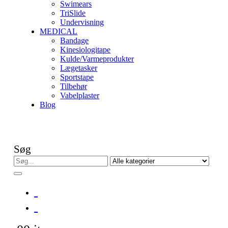
Swimears
TriSlide
Undervisning
MEDICAL
Bandage
Kinesiologitape
Kulde/Varmeprodukter
Lægetasker
Sportstape
Tilbehør
Vabelplaster
Blog
Søg