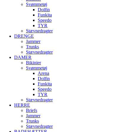
Svømmetøj
Dolfin
Funkita
Speedo
TYR
Stævnedragter
DRENGE
Jammer
Trunks
Stævnedragter
DAMER
Bikinier
Svømmetøj
Arena
Dolfin
Funkita
Speedo
TYR
Stævnedragter
HERRE
Briefs
Jammer
Trunks
Stævnedragter
BADEHÆTTER