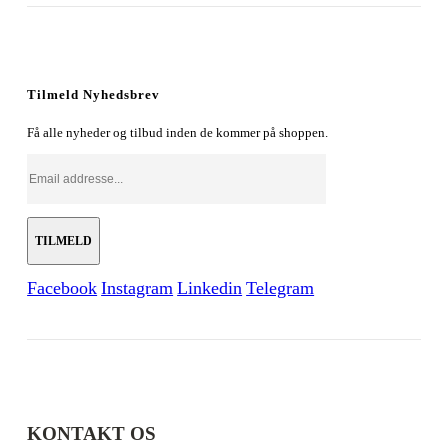
oprindelige
aktuelle
pris
pris
var:
er:
179,00 kr..
128,00 kr..
Tilmeld Nyhedsbrev
Få alle nyheder og tilbud inden de kommer på shoppen.
Facebook
Instagram
Linkedin
Telegram
KONTAKT OS