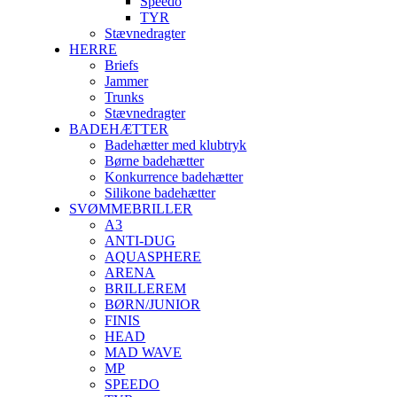
Speedo
TYR
Stævnedragter
HERRE
Briefs
Jammer
Trunks
Stævnedragter
BADEHÆTTER
Badehætter med klubtryk
Børne badehætter
Konkurrence badehætter
Silikone badehætter
SVØMMEBRILLER
A3
ANTI-DUG
AQUASPHERE
ARENA
BRILLEREM
BØRN/JUNIOR
FINIS
HEAD
MAD WAVE
MP
SPEEDO