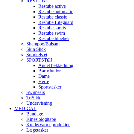
RESTUBE
Restube active
Restube automatic
Restube classic
Restube Lifeguard
Restube sports
Restube swim
Restube tilbehør
Shampoo/Balsam
Skin Slick
Snorkelsæt
SPORTSTØJ
Andet beklædning
Børn/Junior
Dame
Herre
Sportstasker
Swimears
TriSlide
Undervisning
MEDICAL
Bandage
Kinesiologitape
Kulde/Varmeprodukter
Lægetasker