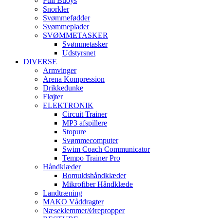
Pull Buoys
Snorkler
Svømmefødder
Svømmeplader
SVØMMETASKER
Svømmetasker
Udstyrsnet
DIVERSE
Armvinger
Arena Kompression
Drikkedunke
Fløjter
ELEKTRONIK
Circuit Trainer
MP3 afspillere
Stopure
Svømmecomputer
Swim Coach Communicator
Tempo Trainer Pro
Håndklæder
Bomuldshåndklæder
Mikrofiber Håndklæde
Landtræning
MAKO Våddragter
Næseklemmer/Ørepropper