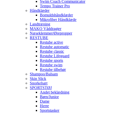
Swim Coach Communicator
Tempo Trainer Pro
Håndklæder
Bomuldshåndklæder
Mikrofiber Håndklæde
Landtræning
MAKO Våddragter
Næseklemmer/Ørepropper
RESTUBE
Restube active
Restube automatic
Restube classic
Restube Lifeguard
Restube sports
Restube swim
Restube tilbehør
Shampoo/Balsam
Skin Slick
Snorkelsæt
SPORTSTØJ
Andet beklædning
Børn/Junior
Dame
Herre
Sportstasker