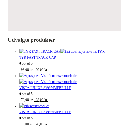
Udvalgte produkter
TYR FAST TRACK CAP
0
out of 5
Den
Den
198,00
kr.
100,00
kr.
oprindelige
aktuelle
pris
pris
var:
er:
VISTA JUNIOR SVØMMEBRILLE
198,00 kr..
100,00 kr..
0
out of 5
Den
Den
179,00
kr.
128,00
kr.
oprindelige
aktuelle
pris
pris
VISTA JUNIOR SVØMMEBRILLE
var:
er:
0
out of 5
179,00 kr..
Den
128,00 kr..
Den
179,00
kr.
128,00
kr.