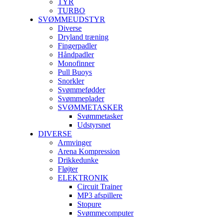
TYR
TURBO
SVØMMEUDSTYR
Diverse
Dryland træning
Fingerpadler
Håndpadler
Monofinner
Pull Buoys
Snorkler
Svømmefødder
Svømmeplader
SVØMMETASKER
Svømmetasker
Udstyrsnet
DIVERSE
Armvinger
Arena Kompression
Drikkedunke
Fløjter
ELEKTRONIK
Circuit Trainer
MP3 afspillere
Stopure
Svømmecomputer