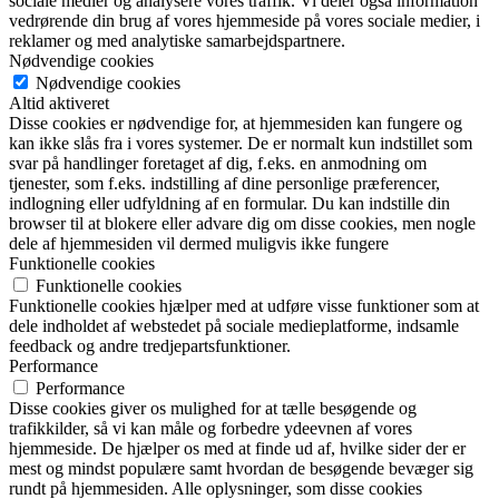
sociale medier og analysere vores traffik. Vi deler også information
vedrørende din brug af vores hjemmeside på vores sociale medier, i
reklamer og med analytiske samarbejdspartnere.
Nødvendige cookies
Nødvendige cookies
Altid aktiveret
Disse cookies er nødvendige for, at hjemmesiden kan fungere og
kan ikke slås fra i vores systemer. De er normalt kun indstillet som
svar på handlinger foretaget af dig, f.eks. en anmodning om
tjenester, som f.eks. indstilling af dine personlige præferencer,
indlogning eller udfyldning af en formular. Du kan indstille din
browser til at blokere eller advare dig om disse cookies, men nogle
dele af hjemmesiden vil dermed muligvis ikke fungere
Funktionelle cookies
Funktionelle cookies
Funktionelle cookies hjælper med at udføre visse funktioner som at
dele indholdet af webstedet på sociale medieplatforme, indsamle
feedback og andre tredjepartsfunktioner.
Performance
Performance
Disse cookies giver os mulighed for at tælle besøgende og
trafikkilder, så vi kan måle og forbedre ydeevnen af vores
hjemmeside. De hjælper os med at finde ud af, hvilke sider der er
mest og mindst populære samt hvordan de besøgende bevæger sig
rundt på hjemmesiden. Alle oplysninger, som disse cookies