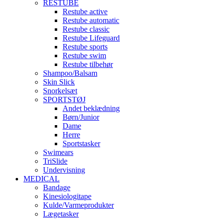
RESTUBE
Restube active
Restube automatic
Restube classic
Restube Lifeguard
Restube sports
Restube swim
Restube tilbehør
Shampoo/Balsam
Skin Slick
Snorkelsæt
SPORTSTØJ
Andet beklædning
Børn/Junior
Dame
Herre
Sportstasker
Swimears
TriSlide
Undervisning
MEDICAL
Bandage
Kinesiologitape
Kulde/Varmeprodukter
Lægetasker