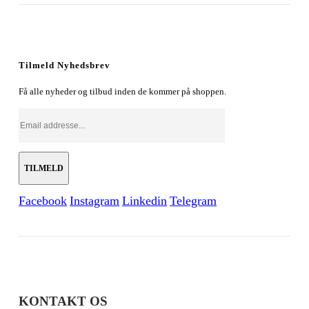
oprindelige
aktuelle
pris
pris
var:
er:
179,00 kr..
128,00 kr..
Tilmeld Nyhedsbrev
Få alle nyheder og tilbud inden de kommer på shoppen.
Facebook
Instagram
Linkedin
Telegram
KONTAKT OS