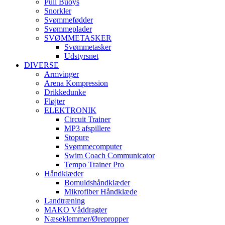
Pull Buoys
Snorkler
Svømmefødder
Svømmeplader
SVØMMETASKER
Svømmetasker
Udstyrsnet
DIVERSE
Armvinger
Arena Kompression
Drikkedunke
Fløjter
ELEKTRONIK
Circuit Trainer
MP3 afspillere
Stopure
Svømmecomputer
Swim Coach Communicator
Tempo Trainer Pro
Håndklæder
Bomuldshåndklæder
Mikrofiber Håndklæde
Landtræning
MAKO Våddragter
Næseklemmer/Ørepropper