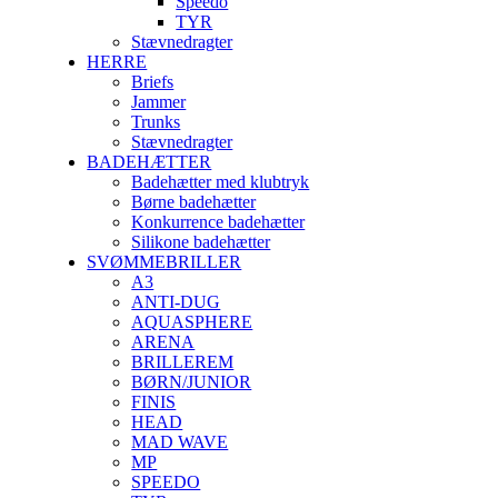
Speedo
TYR
Stævnedragter
HERRE
Briefs
Jammer
Trunks
Stævnedragter
BADEHÆTTER
Badehætter med klubtryk
Børne badehætter
Konkurrence badehætter
Silikone badehætter
SVØMMEBRILLER
A3
ANTI-DUG
AQUASPHERE
ARENA
BRILLEREM
BØRN/JUNIOR
FINIS
HEAD
MAD WAVE
MP
SPEEDO