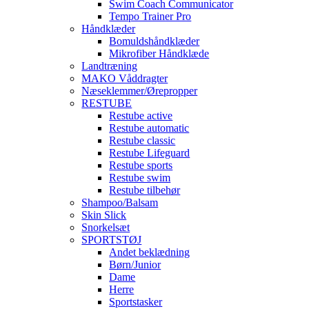
Swim Coach Communicator
Tempo Trainer Pro
Håndklæder
Bomuldshåndklæder
Mikrofiber Håndklæde
Landtræning
MAKO Våddragter
Næseklemmer/Ørepropper
RESTUBE
Restube active
Restube automatic
Restube classic
Restube Lifeguard
Restube sports
Restube swim
Restube tilbehør
Shampoo/Balsam
Skin Slick
Snorkelsæt
SPORTSTØJ
Andet beklædning
Børn/Junior
Dame
Herre
Sportstasker