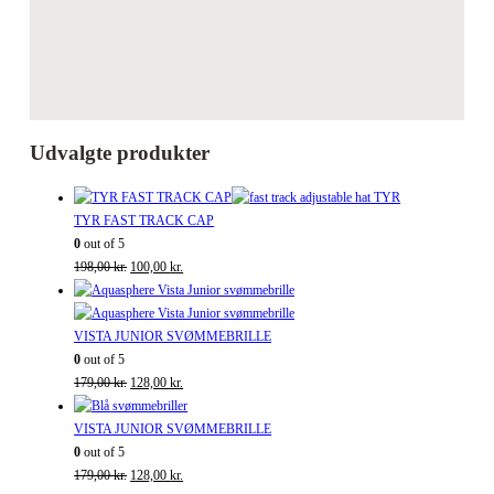
Udvalgte produkter
TYR FAST TRACK CAP
0
out of 5
Den
Den
198,00
kr.
100,00
kr.
oprindelige
aktuelle
pris
pris
var:
er:
VISTA JUNIOR SVØMMEBRILLE
198,00 kr..
100,00 kr..
0
out of 5
Den
Den
179,00
kr.
128,00
kr.
oprindelige
aktuelle
pris
pris
VISTA JUNIOR SVØMMEBRILLE
var:
er:
0
out of 5
179,00 kr..
Den
128,00 kr..
Den
179,00
kr.
128,00
kr.