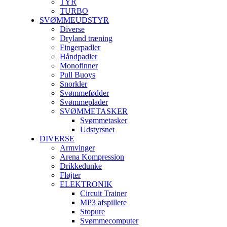
TYR
TURBO
SVØMMEUDSTYR
Diverse
Dryland træning
Fingerpadler
Håndpadler
Monofinner
Pull Buoys
Snorkler
Svømmefødder
Svømmeplader
SVØMMETASKER
Svømmetasker
Udstyrsnet
DIVERSE
Armvinger
Arena Kompression
Drikkedunke
Fløjter
ELEKTRONIK
Circuit Trainer
MP3 afspillere
Stopure
Svømmecomputer