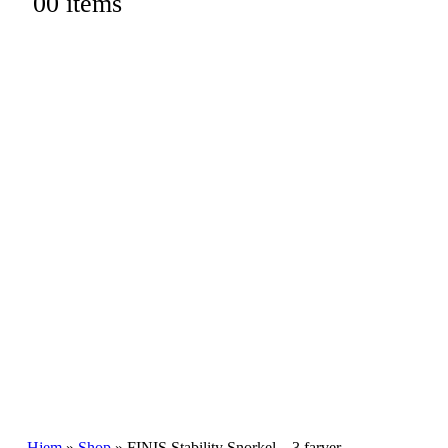
0
0 items
Hjem
»
Shop
»
FINIS Stability Snorkel – 3 farver