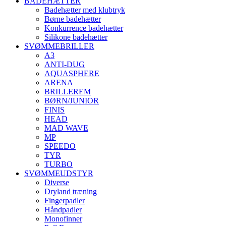
BADEHÆTTER
Badehætter med klubtryk
Børne badehætter
Konkurrence badehætter
Silikone badehætter
SVØMMEBRILLER
A3
ANTI-DUG
AQUASPHERE
ARENA
BRILLEREM
BØRN/JUNIOR
FINIS
HEAD
MAD WAVE
MP
SPEEDO
TYR
TURBO
SVØMMEUDSTYR
Diverse
Dryland træning
Fingerpadler
Håndpadler
Monofinner