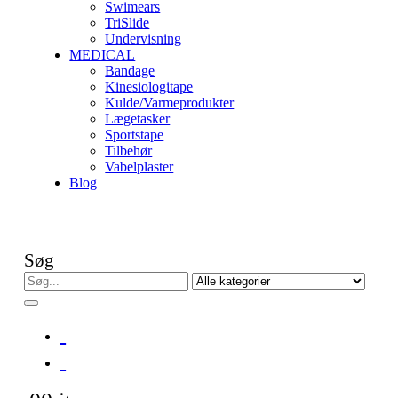
Swimears
TriSlide
Undervisning
MEDICAL
Bandage
Kinesiologitape
Kulde/Varmeprodukter
Lægetasker
Sportstape
Tilbehør
Vabelplaster
Blog
Søg