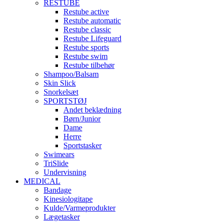
RESTUBE
Restube active
Restube automatic
Restube classic
Restube Lifeguard
Restube sports
Restube swim
Restube tilbehør
Shampoo/Balsam
Skin Slick
Snorkelsæt
SPORTSTØJ
Andet beklædning
Børn/Junior
Dame
Herre
Sportstasker
Swimears
TriSlide
Undervisning
MEDICAL
Bandage
Kinesiologitape
Kulde/Varmeprodukter
Lægetasker