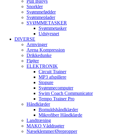
Pull Buoys
Snorkler
Svømmefødder
Svømmeplader
SVØMMETASKER
Svømmetasker
Udstyrsnet
DIVERSE
Armvinger
Arena Kompression
Drikkedunke
Fløjter
ELEKTRONIK
Circuit Trainer
MP3 afspillere
Stopure
Svømmecomputer
Swim Coach Communicator
Tempo Trainer Pro
Håndklæder
Bomuldshåndklæder
Mikrofiber Håndklæde
Landtræning
MAKO Våddragter
Næseklemmer/Ørepropper