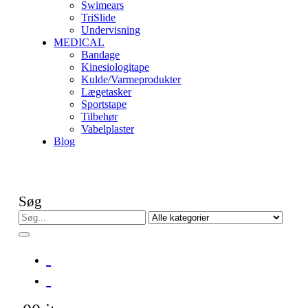
Swimears
TriSlide
Undervisning
MEDICAL
Bandage
Kinesiologitape
Kulde/Varmeprodukter
Lægetasker
Sportstape
Tilbehør
Vabelplaster
Blog
Søg