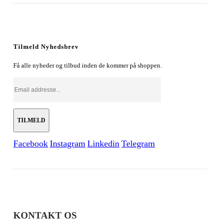
oprindelige
aktuelle
pris
pris
var:
er:
179,00 kr..
128,00 kr..
Tilmeld Nyhedsbrev
Få alle nyheder og tilbud inden de kommer på shoppen.
Facebook
Instagram
Linkedin
Telegram
KONTAKT OS