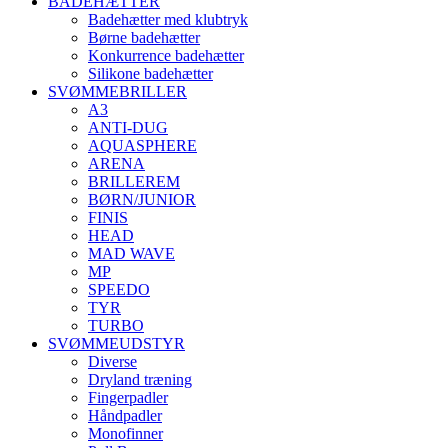
BADEHÆTTER
Badehætter med klubtryk
Børne badehætter
Konkurrence badehætter
Silikone badehætter
SVØMMEBRILLER
A3
ANTI-DUG
AQUASPHERE
ARENA
BRILLEREM
BØRN/JUNIOR
FINIS
HEAD
MAD WAVE
MP
SPEEDO
TYR
TURBO
SVØMMEUDSTYR
Diverse
Dryland træning
Fingerpadler
Håndpadler
Monofinner