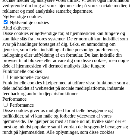
sociale medier og analysere vores traffik. Vi deler også information
vedrørende din brug af vores hjemmeside på vores sociale medier, i
reklamer og med analytiske samarbejdspartnere.
Nødvendige cookies
Nødvendige cookies
Altid aktiveret
Disse cookies er nødvendige for, at hjemmesiden kan fungere og
kan ikke slås fra i vores systemer. De er normalt kun indstillet som
svar på handlinger foretaget af dig, f.eks. en anmodning om
tjenester, som f.eks. indstilling af dine personlige præferencer,
indlogning eller udfyldning af en formular. Du kan indstille din
browser til at blokere eller advare dig om disse cookies, men nogle
dele af hjemmesiden vil dermed muligvis ikke fungere
Funktionelle cookies
Funktionelle cookies
Funktionelle cookies hjælper med at udføre visse funktioner som at
dele indholdet af webstedet på sociale medieplatforme, indsamle
feedback og andre tredjepartsfunktioner.
Performance
Performance
Disse cookies giver os mulighed for at tælle besøgende og
trafikkilder, så vi kan måle og forbedre ydeevnen af vores
hjemmeside. De hjælper os med at finde ud af, hvilke sider der er
mest og mindst populære samt hvordan de besøgende bevæger sig
rundt på hjemmesiden. Alle oplysninger, som disse cookies