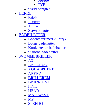
Speedo
TYR
Stævnedragter
HERRE
Briefs
Jammer
Trunks
Stævnedragter
BADEHÆTTER
Badehætter med klubtryk
Børne badehætter
Konkurrence badehætter
Silikone badehætter
SVØMMEBRILLER
A3
ANTI-DUG
AQUASPHERE
ARENA
BRILLEREM
BØRN/JUNIOR
FINIS
HEAD
MAD WAVE
MP
SPEEDO