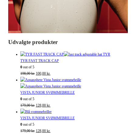
Udvalgte produkter
TYR FAST TRACK CAP
0
out of 5
Den
Den
198,00
kr.
100,00
kr.
oprindelige
aktuelle
pris
pris
var:
er:
VISTA JUNIOR SVØMMEBRILLE
198,00 kr..
100,00 kr..
0
out of 5
Den
Den
179,00
kr.
128,00
kr.
oprindelige
aktuelle
pris
pris
VISTA JUNIOR SVØMMEBRILLE
var:
er:
0
out of 5
179,00 kr..
Den
128,00 kr..
Den
179,00
kr.
128,00
kr.