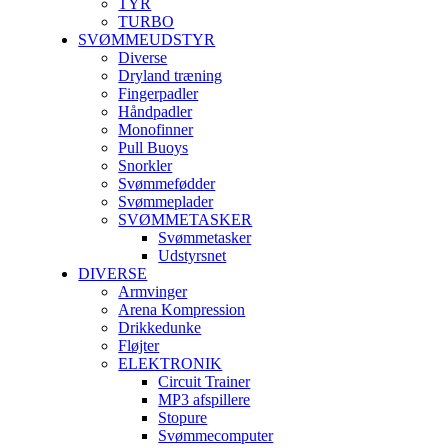
TYR
TURBO
SVØMMEUDSTYR
Diverse
Dryland træning
Fingerpadler
Håndpadler
Monofinner
Pull Buoys
Snorkler
Svømmefødder
Svømmeplader
SVØMMETASKER
Svømmetasker
Udstyrsnet
DIVERSE
Armvinger
Arena Kompression
Drikkedunke
Fløjter
ELEKTRONIK
Circuit Trainer
MP3 afspillere
Stopure
Svømmecomputer