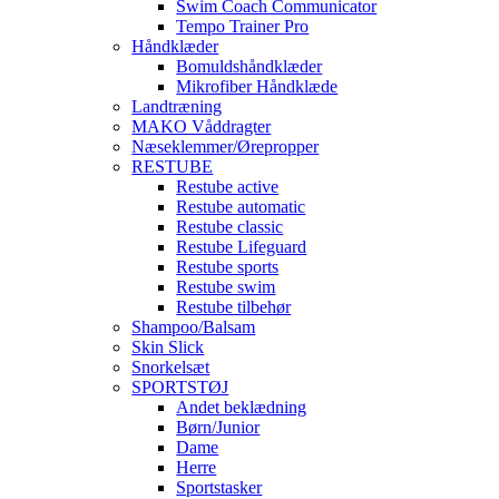
Swim Coach Communicator
Tempo Trainer Pro
Håndklæder
Bomuldshåndklæder
Mikrofiber Håndklæde
Landtræning
MAKO Våddragter
Næseklemmer/Ørepropper
RESTUBE
Restube active
Restube automatic
Restube classic
Restube Lifeguard
Restube sports
Restube swim
Restube tilbehør
Shampoo/Balsam
Skin Slick
Snorkelsæt
SPORTSTØJ
Andet beklædning
Børn/Junior
Dame
Herre
Sportstasker