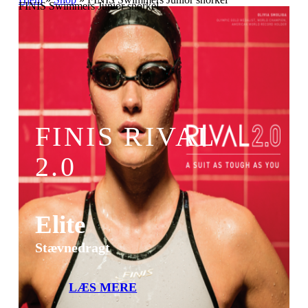
FINIS Swimmers Junior snorkel
FINIS RIVAL
2.0
Elite
Stævnedragt
LÆS MERE