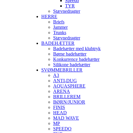
Speedo
TYR
Stævnedragter
HERRE
Briefs
Jammer
Trunks
Stævnedragter
BADEHÆTTER
Badehætter med klubtryk
Børne badehætter
Konkurrence badehætter
Silikone badehætter
SVØMMEBRILLER
A3
ANTI-DUG
AQUASPHERE
ARENA
BRILLEREM
BØRN/JUNIOR
FINIS
HEAD
MAD WAVE
MP
SPEEDO