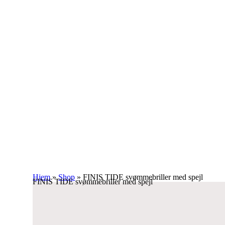
Hjem
»
Shop
»
FINIS TIDE svømmebriller med spejl
FINIS TIDE svømmebriller med spejl