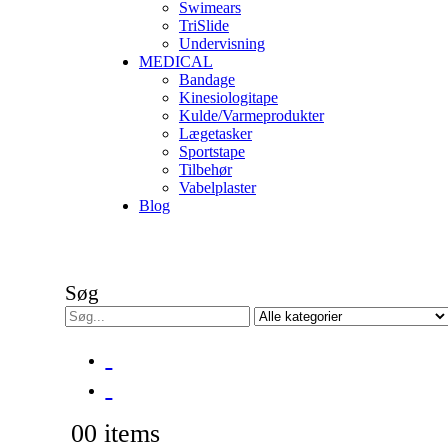
Swimears
TriSlide
Undervisning
MEDICAL
Bandage
Kinesiologitape
Kulde/Varmeprodukter
Lægetasker
Sportstape
Tilbehør
Vabelplaster
Blog
Søg
0
0 items