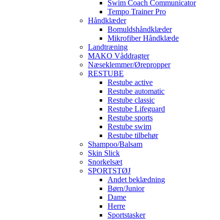
Swim Coach Communicator
Tempo Trainer Pro
Håndklæder
Bomuldshåndklæder
Mikrofiber Håndklæde
Landtræning
MAKO Våddragter
Næseklemmer/Ørepropper
RESTUBE
Restube active
Restube automatic
Restube classic
Restube Lifeguard
Restube sports
Restube swim
Restube tilbehør
Shampoo/Balsam
Skin Slick
Snorkelsæt
SPORTSTØJ
Andet beklædning
Børn/Junior
Dame
Herre
Sportstasker