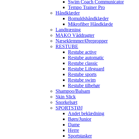
Swim Coach Communicator
Tempo Trainer Pro
Håndklæder
Bomuldshåndklæder
Mikrofiber Håndklæde
Landtræning
MAKO Våddragter
Næseklemmer/Ørepropper
RESTUBE
Restube active
Restube automatic
Restube classic
Restube Lifeguard
Restube sports
Restube swim
Restube tilbehør
Shampoo/Balsam
Skin Slick
Snorkelsæt
SPORTSTØJ
Andet beklædning
Børn/Junior
Dame
Herre
Sportstasker