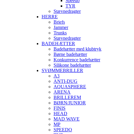
Speedo
TYR
Stævnedragter
HERRE
Briefs
Jammer
Trunks
Stævnedragter
BADEHÆTTER
Badehætter med klubtryk
Børne badehætter
Konkurrence badehætter
Silikone badehætter
SVØMMEBRILLER
A3
ANTI-DUG
AQUASPHERE
ARENA
BRILLEREM
BØRN/JUNIOR
FINIS
HEAD
MAD WAVE
MP
SPEEDO