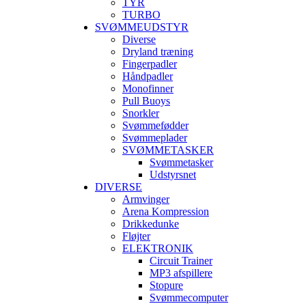
TYR
TURBO
SVØMMEUDSTYR
Diverse
Dryland træning
Fingerpadler
Håndpadler
Monofinner
Pull Buoys
Snorkler
Svømmefødder
Svømmeplader
SVØMMETASKER
Svømmetasker
Udstyrsnet
DIVERSE
Armvinger
Arena Kompression
Drikkedunke
Fløjter
ELEKTRONIK
Circuit Trainer
MP3 afspillere
Stopure
Svømmecomputer