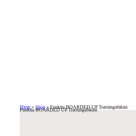
Hjem
»
Shop
»
Funkita BOARDED UP Træningsbikini
Funkita BOARDED UP Træningsbikini