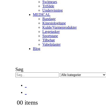
Swimears
TriSlide
Undervisning
MEDICAL
Bandage
Kinesiologitape
Kulde/Varmeprodukter
Lægetasker
Sportstape
Tilbehør
Vabelplaster
Blog
Søg
0
0 items