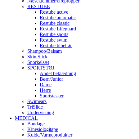
Næseklemmer/Ørepropper
RESTUBE
Restube active
Restube automatic
Restube classic
Restube Lifeguard
Restube sports
Restube swim
Restube tilbehør
Shampoo/Balsam
Skin Slick
Snorkelsæt
SPORTSTØJ
Andet beklædning
Børn/Junior
Dame
Herre
Sportstasker
Swimears
TriSlide
Undervisning
MEDICAL
Bandage
Kinesiologitape
Kulde/Varmeprodukter