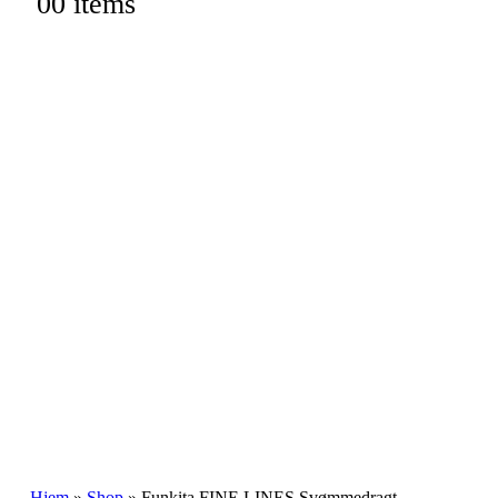
0
0 items
Hjem
»
Shop
»
Funkita FINE LINES Svømmedragt