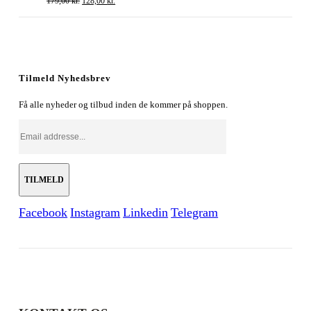
179,00
kr.
128,00
kr.
oprindelige
aktuelle
pris
pris
var:
er:
179,00 kr..
128,00 kr..
Tilmeld Nyhedsbrev
Få alle nyheder og tilbud inden de kommer på shoppen.
Facebook
Instagram
Linkedin
Telegram