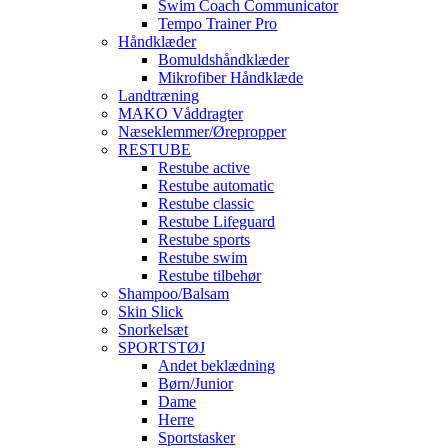
Swim Coach Communicator
Tempo Trainer Pro
Håndklæder
Bomuldshåndklæder
Mikrofiber Håndklæde
Landtræning
MAKO Våddragter
Næseklemmer/Ørepropper
RESTUBE
Restube active
Restube automatic
Restube classic
Restube Lifeguard
Restube sports
Restube swim
Restube tilbehør
Shampoo/Balsam
Skin Slick
Snorkelsæt
SPORTSTØJ
Andet beklædning
Børn/Junior
Dame
Herre
Sportstasker