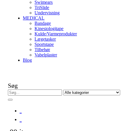
Swimears
TriSlide
Undervisning
MEDICAL
Bandage
Kinesiologitape
Kulde/Varmeprodukter
Lægetasker
Sportstape
Tilbehør
Vabelplaster
Blog
Søg