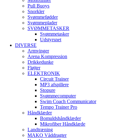
Monofinner
Pull Buoys
Snorkler
Svømmefødder
Svømmeplader
SVØMMETASKER
Svømmetasker
Udstyrsnet
DIVERSE
Armvinger
Arena Kompression
Drikkedunke
Fløjter
ELEKTRONIK
Circuit Trainer
MP3 afspillere
Stopure
Svømmecomputer
Swim Coach Communicator
Tempo Trainer Pro
Håndklæder
Bomuldshåndklæder
Mikrofiber Håndklæde
Landtræning
MAKO Våddragter