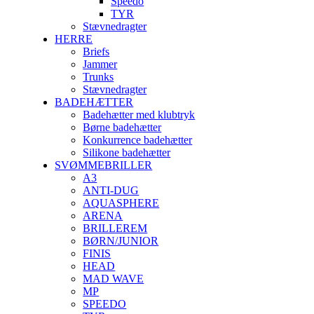
Speedo
TYR
Stævnedragter
HERRE
Briefs
Jammer
Trunks
Stævnedragter
BADEHÆTTER
Badehætter med klubtryk
Børne badehætter
Konkurrence badehætter
Silikone badehætter
SVØMMEBRILLER
A3
ANTI-DUG
AQUASPHERE
ARENA
BRILLEREM
BØRN/JUNIOR
FINIS
HEAD
MAD WAVE
MP
SPEEDO