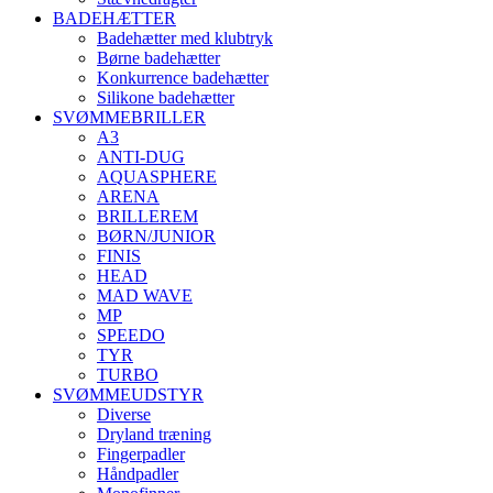
BADEHÆTTER
Badehætter med klubtryk
Børne badehætter
Konkurrence badehætter
Silikone badehætter
SVØMMEBRILLER
A3
ANTI-DUG
AQUASPHERE
ARENA
BRILLEREM
BØRN/JUNIOR
FINIS
HEAD
MAD WAVE
MP
SPEEDO
TYR
TURBO
SVØMMEUDSTYR
Diverse
Dryland træning
Fingerpadler
Håndpadler