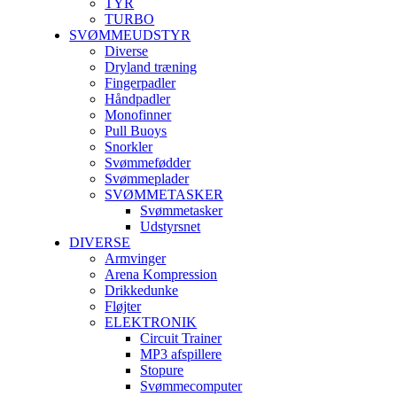
TYR
TURBO
SVØMMEUDSTYR
Diverse
Dryland træning
Fingerpadler
Håndpadler
Monofinner
Pull Buoys
Snorkler
Svømmefødder
Svømmeplader
SVØMMETASKER
Svømmetasker
Udstyrsnet
DIVERSE
Armvinger
Arena Kompression
Drikkedunke
Fløjter
ELEKTRONIK
Circuit Trainer
MP3 afspillere
Stopure
Svømmecomputer