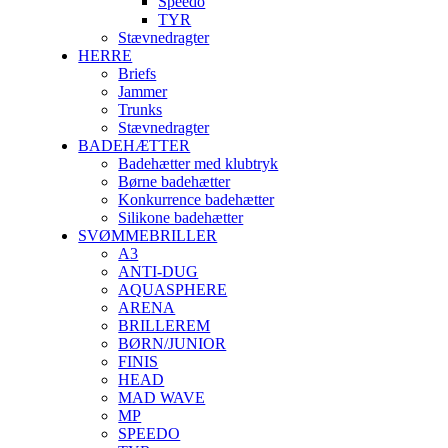
Speedo
TYR
Stævnedragter
HERRE
Briefs
Jammer
Trunks
Stævnedragter
BADEHÆTTER
Badehætter med klubtryk
Børne badehætter
Konkurrence badehætter
Silikone badehætter
SVØMMEBRILLER
A3
ANTI-DUG
AQUASPHERE
ARENA
BRILLEREM
BØRN/JUNIOR
FINIS
HEAD
MAD WAVE
MP
SPEEDO