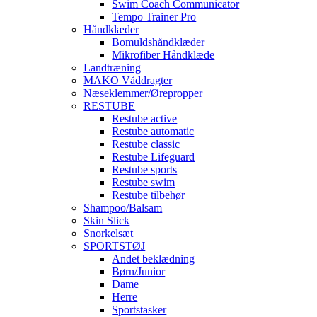
Swim Coach Communicator
Tempo Trainer Pro
Håndklæder
Bomuldshåndklæder
Mikrofiber Håndklæde
Landtræning
MAKO Våddragter
Næseklemmer/Ørepropper
RESTUBE
Restube active
Restube automatic
Restube classic
Restube Lifeguard
Restube sports
Restube swim
Restube tilbehør
Shampoo/Balsam
Skin Slick
Snorkelsæt
SPORTSTØJ
Andet beklædning
Børn/Junior
Dame
Herre
Sportstasker