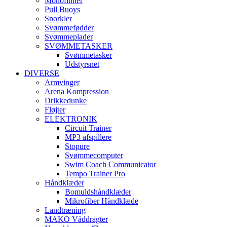
Monofinner
Pull Buoys
Snorkler
Svømmefødder
Svømmeplader
SVØMMETASKER
Svømmetasker
Udstyrsnet
DIVERSE
Armvinger
Arena Kompression
Drikkedunke
Fløjter
ELEKTRONIK
Circuit Trainer
MP3 afspillere
Stopure
Svømmecomputer
Swim Coach Communicator
Tempo Trainer Pro
Håndklæder
Bomuldshåndklæder
Mikrofiber Håndklæde
Landtræning
MAKO Våddragter