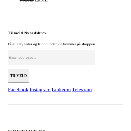
179,00
kr.
128,00
kr.
oprindelige
aktuelle
pris
pris
var:
er:
179,00 kr..
128,00 kr..
Tilmeld Nyhedsbrev
Få alle nyheder og tilbud inden de kommer på shoppen.
Facebook
Instagram
Linkedin
Telegram