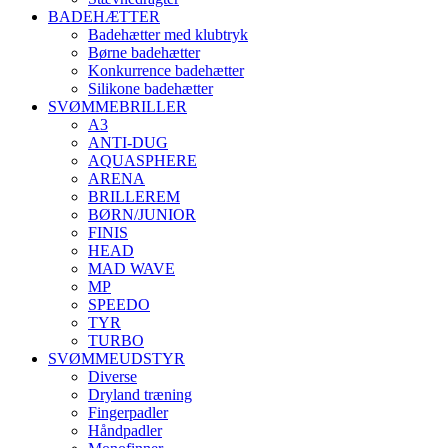
BADEHÆTTER
Badehætter med klubtryk
Børne badehætter
Konkurrence badehætter
Silikone badehætter
SVØMMEBRILLER
A3
ANTI-DUG
AQUASPHERE
ARENA
BRILLEREM
BØRN/JUNIOR
FINIS
HEAD
MAD WAVE
MP
SPEEDO
TYR
TURBO
SVØMMEUDSTYR
Diverse
Dryland træning
Fingerpadler
Håndpadler