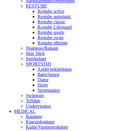
Næseklemmer/Ørepropper
RESTUBE
Restube active
Restube automatic
Restube classic
Restube Lifeguard
Restube sports
Restube swim
Restube tilbehør
Shampoo/Balsam
Skin Slick
Snorkelsæt
SPORTSTØJ
Andet beklædning
Børn/Junior
Dame
Herre
Sportstasker
Swimears
TriSlide
Undervisning
MEDICAL
Bandage
Kinesiologitape
Kulde/Varmeprodukter