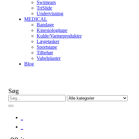
Swimears
TriSlide
Undervisning
MEDICAL
Bandage
Kinesiologitape
Kulde/Varmeprodukter
Lægetasker
Sportstape
Tilbehør
Vabelplaster
Blog
Søg