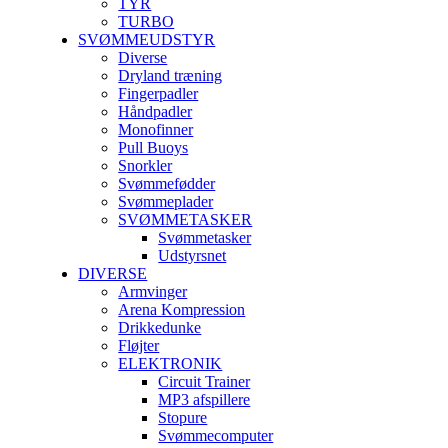
TYR
TURBO
SVØMMEUDSTYR
Diverse
Dryland træning
Fingerpadler
Håndpadler
Monofinner
Pull Buoys
Snorkler
Svømmefødder
Svømmeplader
SVØMMETASKER
Svømmetasker
Udstyrsnet
DIVERSE
Armvinger
Arena Kompression
Drikkedunke
Fløjter
ELEKTRONIK
Circuit Trainer
MP3 afspillere
Stopure
Svømmecomputer