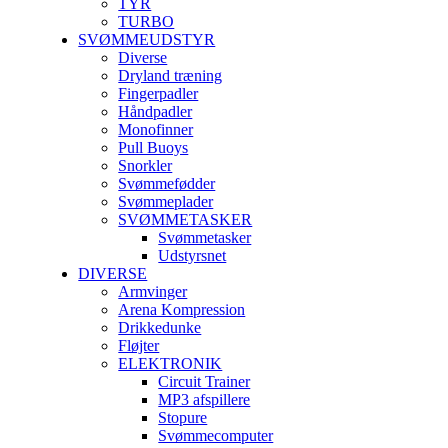
TYR
TURBO
SVØMMEUDSTYR
Diverse
Dryland træning
Fingerpadler
Håndpadler
Monofinner
Pull Buoys
Snorkler
Svømmefødder
Svømmeplader
SVØMMETASKER
Svømmetasker
Udstyrsnet
DIVERSE
Armvinger
Arena Kompression
Drikkedunke
Fløjter
ELEKTRONIK
Circuit Trainer
MP3 afspillere
Stopure
Svømmecomputer