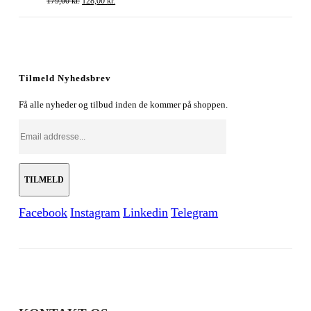
179,00
kr.
128,00
kr.
oprindelige
aktuelle
pris
pris
var:
er:
179,00 kr..
128,00 kr..
Tilmeld Nyhedsbrev
Få alle nyheder og tilbud inden de kommer på shoppen.
Facebook
Instagram
Linkedin
Telegram