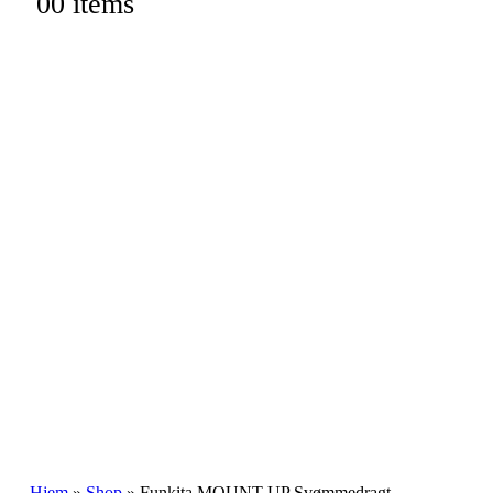
0
0 items
Hjem
»
Shop
»
Funkita MOUNT UP Svømmedragt