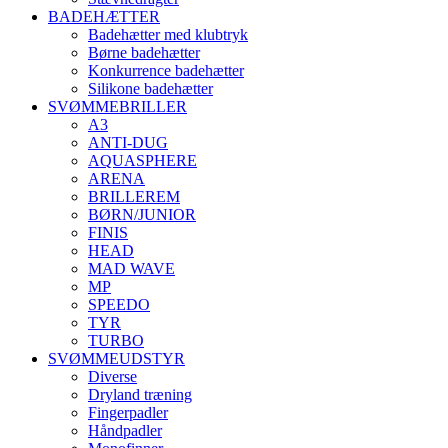
BADEHÆTTER
Badehætter med klubtryk
Børne badehætter
Konkurrence badehætter
Silikone badehætter
SVØMMEBRILLER
A3
ANTI-DUG
AQUASPHERE
ARENA
BRILLEREM
BØRN/JUNIOR
FINIS
HEAD
MAD WAVE
MP
SPEEDO
TYR
TURBO
SVØMMEUDSTYR
Diverse
Dryland træning
Fingerpadler
Håndpadler