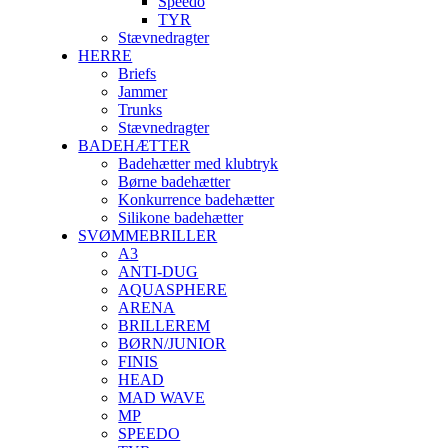
Speedo
TYR
Stævnedragter
HERRE
Briefs
Jammer
Trunks
Stævnedragter
BADEHÆTTER
Badehætter med klubtryk
Børne badehætter
Konkurrence badehætter
Silikone badehætter
SVØMMEBRILLER
A3
ANTI-DUG
AQUASPHERE
ARENA
BRILLEREM
BØRN/JUNIOR
FINIS
HEAD
MAD WAVE
MP
SPEEDO