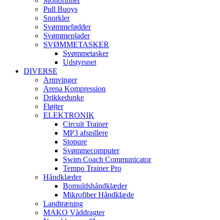
Monofinner
Pull Buoys
Snorkler
Svømmefødder
Svømmeplader
SVØMMETASKER
Svømmetasker
Udstyrsnet
DIVERSE
Armvinger
Arena Kompression
Drikkedunke
Fløjter
ELEKTRONIK
Circuit Trainer
MP3 afspillere
Stopure
Svømmecomputer
Swim Coach Communicator
Tempo Trainer Pro
Håndklæder
Bomuldshåndklæder
Mikrofiber Håndklæde
Landtræning
MAKO Våddragter