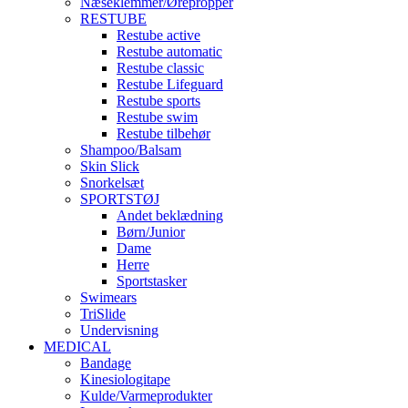
Næseklemmer/Ørepropper
RESTUBE
Restube active
Restube automatic
Restube classic
Restube Lifeguard
Restube sports
Restube swim
Restube tilbehør
Shampoo/Balsam
Skin Slick
Snorkelsæt
SPORTSTØJ
Andet beklædning
Børn/Junior
Dame
Herre
Sportstasker
Swimears
TriSlide
Undervisning
MEDICAL
Bandage
Kinesiologitape
Kulde/Varmeprodukter