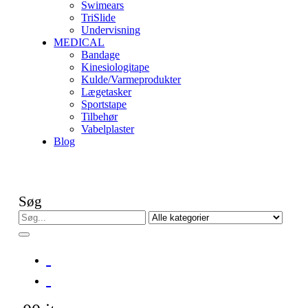
Swimears
TriSlide
Undervisning
MEDICAL
Bandage
Kinesiologitape
Kulde/Varmeprodukter
Lægetasker
Sportstape
Tilbehør
Vabelplaster
Blog
Søg