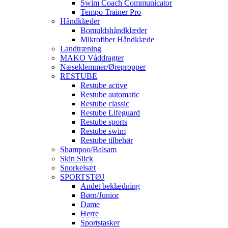
Swim Coach Communicator
Tempo Trainer Pro
Håndklæder
Bomuldshåndklæder
Mikrofiber Håndklæde
Landtræning
MAKO Våddragter
Næseklemmer/Ørepropper
RESTUBE
Restube active
Restube automatic
Restube classic
Restube Lifeguard
Restube sports
Restube swim
Restube tilbehør
Shampoo/Balsam
Skin Slick
Snorkelsæt
SPORTSTØJ
Andet beklædning
Børn/Junior
Dame
Herre
Sportstasker