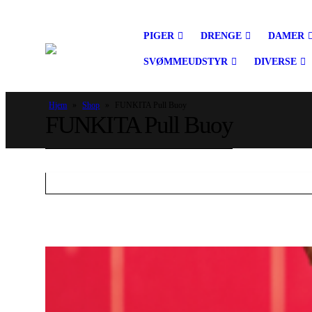
PIGER
DRENGE
DAMER
SVØMMEUDSTYR
DIVERSE
Hjem
»
Shop
»
FUNKITA Pull Buoy
FUNKITA Pull Buoy