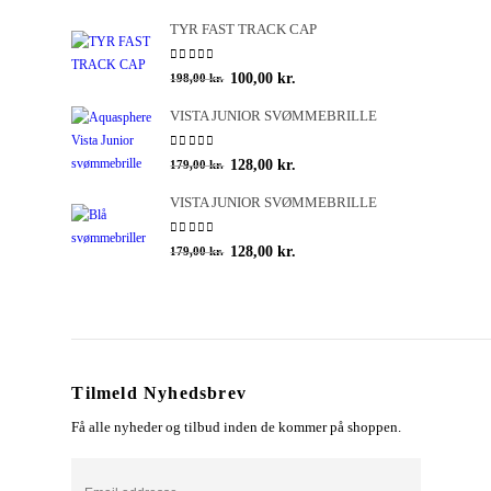
TYR FAST TRACK CAP
0
out of 5
Den
Den
100,00
kr.
198,00
kr.
oprindelige
aktuelle
VISTA JUNIOR SVØMMEBRILLE
pris
pris
var:
er:
0
out of 5
Den
Den
128,00
kr.
179,00
kr.
198,00 kr..
100,00 kr..
oprindelige
aktuelle
VISTA JUNIOR SVØMMEBRILLE
pris
pris
var:
er:
0
out of 5
Den
Den
128,00
kr.
179,00
kr.
179,00 kr..
128,00 kr..
oprindelige
aktuelle
pris
pris
var:
er:
179,00 kr..
128,00 kr..
Tilmeld Nyhedsbrev
Få alle nyheder og tilbud inden de kommer på shoppen.