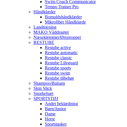
Swim Coach Communicator
Tempo Trainer Pro
Håndklæder
Bomuldshåndklæder
Mikrofiber Håndklæde
Landtræning
MAKO Våddragter
Næseklemmer/Ørepropper
RESTUBE
Restube active
Restube automatic
Restube classic
Restube Lifeguard
Restube sports
Restube swim
Restube tilbehør
Shampoo/Balsam
Skin Slick
Snorkelsæt
SPORTSTØJ
Andet beklædning
Børn/Junior
Dame
Herre
Sportstasker