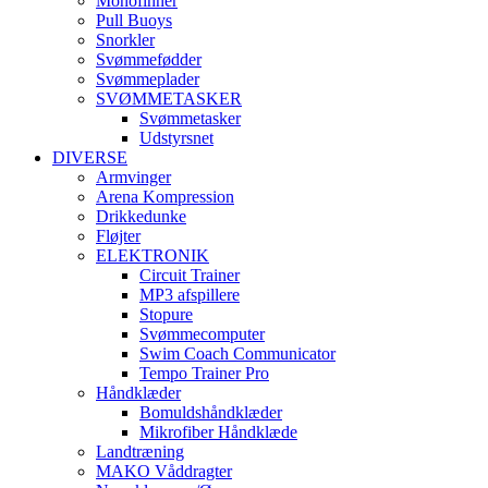
Monofinner
Pull Buoys
Snorkler
Svømmefødder
Svømmeplader
SVØMMETASKER
Svømmetasker
Udstyrsnet
DIVERSE
Armvinger
Arena Kompression
Drikkedunke
Fløjter
ELEKTRONIK
Circuit Trainer
MP3 afspillere
Stopure
Svømmecomputer
Swim Coach Communicator
Tempo Trainer Pro
Håndklæder
Bomuldshåndklæder
Mikrofiber Håndklæde
Landtræning
MAKO Våddragter