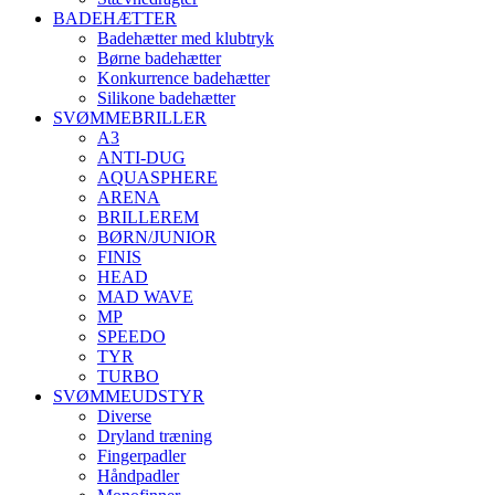
BADEHÆTTER
Badehætter med klubtryk
Børne badehætter
Konkurrence badehætter
Silikone badehætter
SVØMMEBRILLER
A3
ANTI-DUG
AQUASPHERE
ARENA
BRILLEREM
BØRN/JUNIOR
FINIS
HEAD
MAD WAVE
MP
SPEEDO
TYR
TURBO
SVØMMEUDSTYR
Diverse
Dryland træning
Fingerpadler
Håndpadler