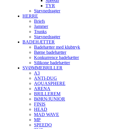
Speedo
TYR
Stævnedragter
HERRE
Briefs
Jammer
Trunks
Stævnedragter
BADEHÆTTER
Badehætter med klubtryk
Børne badehætter
Konkurrence badehætter
Silikone badehætter
SVØMMEBRILLER
A3
ANTI-DUG
AQUASPHERE
ARENA
BRILLEREM
BØRN/JUNIOR
FINIS
HEAD
MAD WAVE
MP
SPEEDO