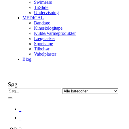
Swimears
TriSlide
Undervisning
MEDICAL
Bandage
Kinesiologitape
Kulde/Varmeprodukter
Lægetasker
Sportstape
Tilbehør
Vabelplaster
Blog
Søg