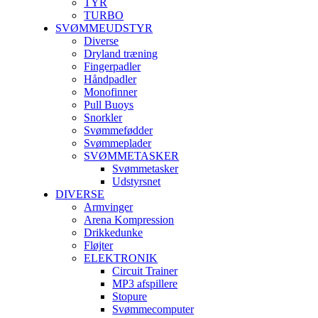
TYR
TURBO
SVØMMEUDSTYR
Diverse
Dryland træning
Fingerpadler
Håndpadler
Monofinner
Pull Buoys
Snorkler
Svømmefødder
Svømmeplader
SVØMMETASKER
Svømmetasker
Udstyrsnet
DIVERSE
Armvinger
Arena Kompression
Drikkedunke
Fløjter
ELEKTRONIK
Circuit Trainer
MP3 afspillere
Stopure
Svømmecomputer