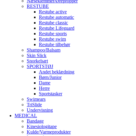
Næseklemmer/Ørepropper
RESTUBE
Restube active
Restube automatic
Restube classic
Restube Lifeguard
Restube sports
Restube swim
Restube tilbehør
Shampoo/Balsam
Skin Slick
Snorkelsæt
SPORTSTØJ
Andet beklædning
Børn/Junior
Dame
Herre
Sportstasker
Swimears
TriSlide
Undervisning
MEDICAL
Bandage
Kinesiologitape
Kulde/Varmeprodukter