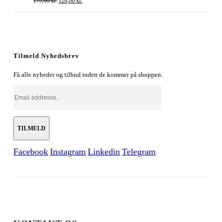
179,00
kr.
128,00
kr.
oprindelige
aktuelle
pris
pris
var:
er:
179,00 kr..
128,00 kr..
Tilmeld Nyhedsbrev
Få alle nyheder og tilbud inden de kommer på shoppen.
Facebook
Instagram
Linkedin
Telegram