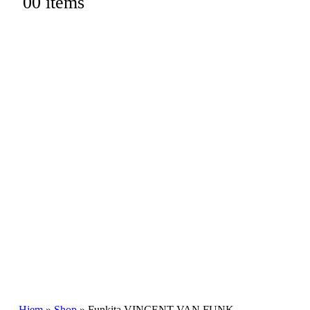
0
0 items
Hjem
»
Shop
»
Funkita VINCENT VAN FUNK