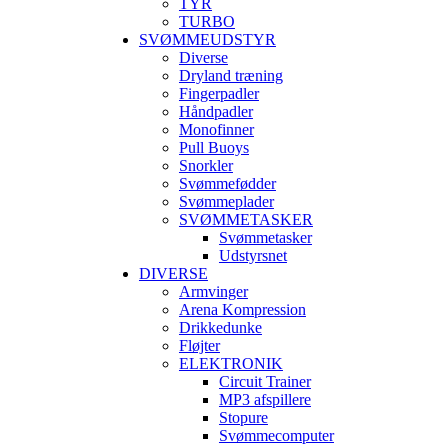
TYR
TURBO
SVØMMEUDSTYR
Diverse
Dryland træning
Fingerpadler
Håndpadler
Monofinner
Pull Buoys
Snorkler
Svømmefødder
Svømmeplader
SVØMMETASKER
Svømmetasker
Udstyrsnet
DIVERSE
Armvinger
Arena Kompression
Drikkedunke
Fløjter
ELEKTRONIK
Circuit Trainer
MP3 afspillere
Stopure
Svømmecomputer