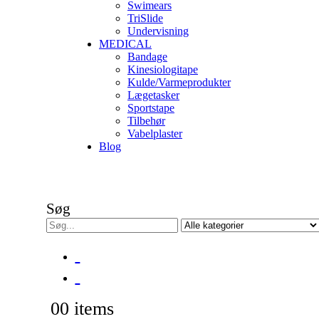
Swimears
TriSlide
Undervisning
MEDICAL
Bandage
Kinesiologitape
Kulde/Varmeprodukter
Lægetasker
Sportstape
Tilbehør
Vabelplaster
Blog
Søg
0
0 items