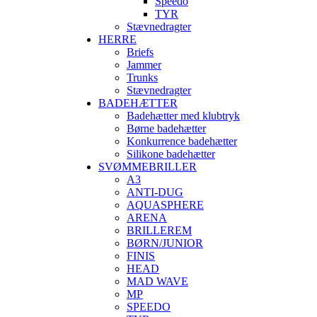
Speedo
TYR
Stævnedragter
HERRE
Briefs
Jammer
Trunks
Stævnedragter
BADEHÆTTER
Badehætter med klubtryk
Børne badehætter
Konkurrence badehætter
Silikone badehætter
SVØMMEBRILLER
A3
ANTI-DUG
AQUASPHERE
ARENA
BRILLEREM
BØRN/JUNIOR
FINIS
HEAD
MAD WAVE
MP
SPEEDO