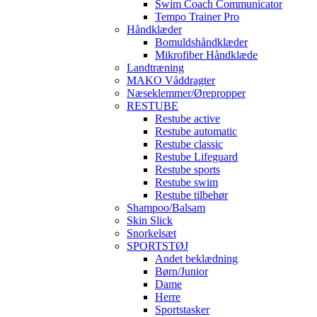
Swim Coach Communicator
Tempo Trainer Pro
Håndklæder
Bomuldshåndklæder
Mikrofiber Håndklæde
Landtræning
MAKO Våddragter
Næseklemmer/Ørepropper
RESTUBE
Restube active
Restube automatic
Restube classic
Restube Lifeguard
Restube sports
Restube swim
Restube tilbehør
Shampoo/Balsam
Skin Slick
Snorkelsæt
SPORTSTØJ
Andet beklædning
Børn/Junior
Dame
Herre
Sportstasker