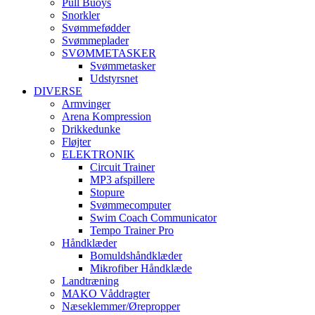
Pull Buoys
Snorkler
Svømmefødder
Svømmeplader
SVØMMETASKER
Svømmetasker
Udstyrsnet
DIVERSE
Armvinger
Arena Kompression
Drikkedunke
Fløjter
ELEKTRONIK
Circuit Trainer
MP3 afspillere
Stopure
Svømmecomputer
Swim Coach Communicator
Tempo Trainer Pro
Håndklæder
Bomuldshåndklæder
Mikrofiber Håndklæde
Landtræning
MAKO Våddragter
Næseklemmer/Ørepropper