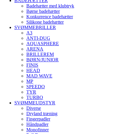
BADEHÆTTER
Badehætter med klubtryk
Børne badehætter
Konkurrence badehætter
Silikone badehætter
SVØMMEBRILLER
A3
ANTI-DUG
AQUASPHERE
ARENA
BRILLEREM
BØRN/JUNIOR
FINIS
HEAD
MAD WAVE
MP
SPEEDO
TYR
TURBO
SVØMMEUDSTYR
Diverse
Dryland træning
Fingerpadler
Håndpadler
Monofinner