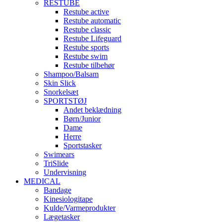
RESTUBE
Restube active
Restube automatic
Restube classic
Restube Lifeguard
Restube sports
Restube swim
Restube tilbehør
Shampoo/Balsam
Skin Slick
Snorkelsæt
SPORTSTØJ
Andet beklædning
Børn/Junior
Dame
Herre
Sportstasker
Swimears
TriSlide
Undervisning
MEDICAL
Bandage
Kinesiologitape
Kulde/Varmeprodukter
Lægetasker