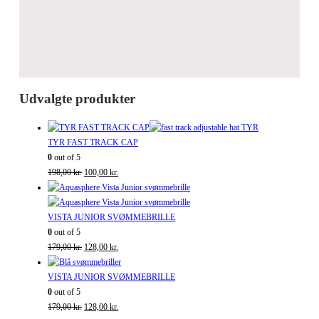
Udvalgte produkter
TYR FAST TRACK CAP
0
out of 5
Den
Den
198,00
kr.
100,00
kr.
oprindelige
aktuelle
pris
pris
var:
er:
VISTA JUNIOR SVØMMEBRILLE
198,00 kr..
100,00 kr..
0
out of 5
Den
Den
179,00
kr.
128,00
kr.
oprindelige
aktuelle
pris
pris
VISTA JUNIOR SVØMMEBRILLE
var:
er:
0
out of 5
179,00 kr..
Den
128,00 kr..
Den
179,00
kr.
128,00
kr.