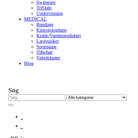
Swimears
TriSlide
Undervisning
MEDICAL
Bandage
Kinesiologitape
Kulde/Varmeprodukter
Lægetasker
Sportstape
Tilbehør
Vabelplaster
Blog
Søg