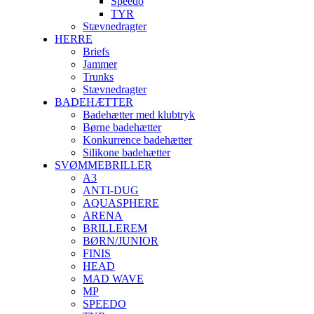
Speedo
TYR
Stævnedragter
HERRE
Briefs
Jammer
Trunks
Stævnedragter
BADEHÆTTER
Badehætter med klubtryk
Børne badehætter
Konkurrence badehætter
Silikone badehætter
SVØMMEBRILLER
A3
ANTI-DUG
AQUASPHERE
ARENA
BRILLEREM
BØRN/JUNIOR
FINIS
HEAD
MAD WAVE
MP
SPEEDO