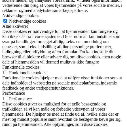
sociale medier og analysere vores traffik. Vi deler også information
vedrørende din brug af vores hjemmeside på vores sociale medier, i
reklamer og med analytiske samarbejdspartnere.
Nødvendige cookies
Nødvendige cookies
Altid aktiveret
Disse cookies er nødvendige for, at hjemmesiden kan fungere og
kan ikke slås fra i vores systemer. De er normalt kun indstillet som
svar på handlinger foretaget af dig, f.eks. en anmodning om
tjenester, som f.eks. indstilling af dine personlige præferencer,
indlogning eller udfyldning af en formular. Du kan indstille din
browser til at blokere eller advare dig om disse cookies, men nogle
dele af hjemmesiden vil dermed muligvis ikke fungere
Funktionelle cookies
Funktionelle cookies
Funktionelle cookies hjælper med at udføre visse funktioner som at
dele indholdet af webstedet på sociale medieplatforme, indsamle
feedback og andre tredjepartsfunktioner.
Performance
Performance
Disse cookies giver os mulighed for at tælle besøgende og
trafikkilder, så vi kan måle og forbedre ydeevnen af vores
hjemmeside. De hjælper os med at finde ud af, hvilke sider der er
mest og mindst populære samt hvordan de besøgende bevæger sig
rundt på hjemmesiden. Alle oplysninger, som disse cookies