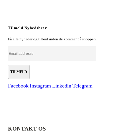
oprindelige
aktuelle
pris
pris
var:
er:
179,00 kr..
128,00 kr..
Tilmeld Nyhedsbrev
Få alle nyheder og tilbud inden de kommer på shoppen.
Facebook
Instagram
Linkedin
Telegram
KONTAKT OS