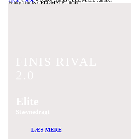
Funky Trunks CELL MATE Jammer
FINIS RIVAL
2.0
Elite
Stævnedragt
LÆS MERE