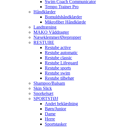
Swim Coach Communicator
Tempo Trainer Pro
Håndklæder
Bomuldshåndklæder
Mikrofiber Håndklæde
Landtræning
MAKO Våddragter
Næseklemmer/Ørepropper
RESTUBE
Restube active
Restube automatic
Restube classic
Restube Lifeguard
Restube sports
Restube swim
Restube tilbehør
Shampoo/Balsam
Skin Slick
Snorkelsæt
SPORTSTØJ
Andet beklædning
Børn/Junior
Dame
Herre
Sportstasker