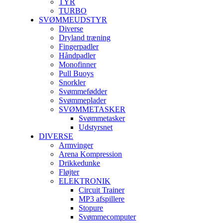
TYR
TURBO
SVØMMEUDSTYR
Diverse
Dryland træning
Fingerpadler
Håndpadler
Monofinner
Pull Buoys
Snorkler
Svømmefødder
Svømmeplader
SVØMMETASKER
Svømmetasker
Udstyrsnet
DIVERSE
Armvinger
Arena Kompression
Drikkedunke
Fløjter
ELEKTRONIK
Circuit Trainer
MP3 afspillere
Stopure
Svømmecomputer