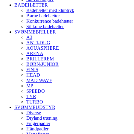
BADEHÆTTER
Badehætter med klubtryk
Børne badehætter
Konkurrence badehætter
Silikone badehætter
SVØMMEBRILLER
A3
ANTI-DUG
AQUASPHERE
ARENA
BRILLEREM
BØRN/JUNIOR
FINIS
HEAD
MAD WAVE
MP
SPEEDO
TYR
TURBO
SVØMMEUDSTYR
Diverse
Dryland træning
Fingerpadler
Håndpadler