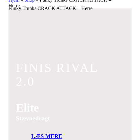
Herre
Funky Trunks CRACK ATTACK – Herre
FINIS RIVAL
2.0
Elite
Stævnedragt
LÆS MERE