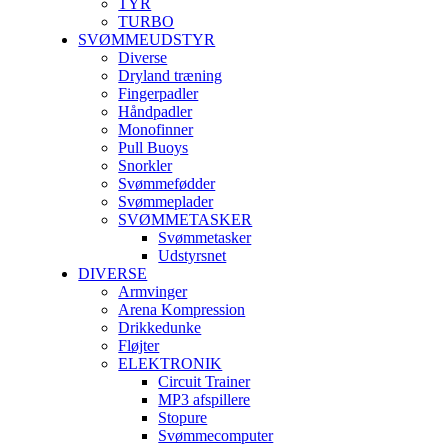
TYR
TURBO
SVØMMEUDSTYR
Diverse
Dryland træning
Fingerpadler
Håndpadler
Monofinner
Pull Buoys
Snorkler
Svømmefødder
Svømmeplader
SVØMMETASKER
Svømmetasker
Udstyrsnet
DIVERSE
Armvinger
Arena Kompression
Drikkedunke
Fløjter
ELEKTRONIK
Circuit Trainer
MP3 afspillere
Stopure
Svømmecomputer