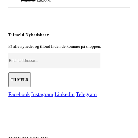
179,00
kr.
128,00
kr.
oprindelige
aktuelle
pris
pris
var:
er:
179,00 kr..
128,00 kr..
Tilmeld Nyhedsbrev
Få alle nyheder og tilbud inden de kommer på shoppen.
Facebook
Instagram
Linkedin
Telegram