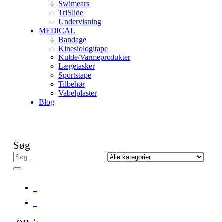
Swimears
TriSlide
Undervisning
MEDICAL
Bandage
Kinesiologitape
Kulde/Varmeprodukter
Lægetasker
Sportstape
Tilbehør
Vabelplaster
Blog
Søg