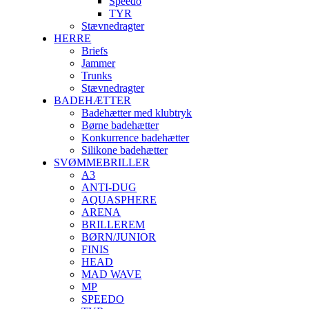
Speedo
TYR
Stævnedragter
HERRE
Briefs
Jammer
Trunks
Stævnedragter
BADEHÆTTER
Badehætter med klubtryk
Børne badehætter
Konkurrence badehætter
Silikone badehætter
SVØMMEBRILLER
A3
ANTI-DUG
AQUASPHERE
ARENA
BRILLEREM
BØRN/JUNIOR
FINIS
HEAD
MAD WAVE
MP
SPEEDO