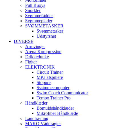
Monofinner
Pull Buoys
Snorkler
Svømmefødder
Svømmeplader
SVØMMETASKER
Svømmetasker
Udstyrsnet
DIVERSE
Armvinger
Arena Kompression
Drikkedunke
Fløjter
ELEKTRONIK
Circuit Trainer
MP3 afspillere
Stopure
Svømmecomputer
Swim Coach Communicator
Tempo Trainer Pro
Håndklæder
Bomuldshåndklæder
Mikrofiber Håndklæde
Landtræning
MAKO Våddragter