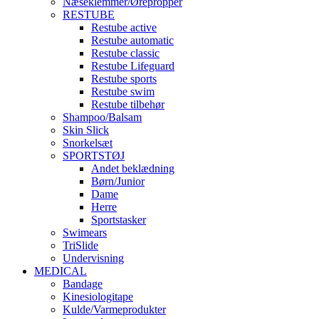
Næseklemmer/Ørepropper
RESTUBE
Restube active
Restube automatic
Restube classic
Restube Lifeguard
Restube sports
Restube swim
Restube tilbehør
Shampoo/Balsam
Skin Slick
Snorkelsæt
SPORTSTØJ
Andet beklædning
Børn/Junior
Dame
Herre
Sportstasker
Swimears
TriSlide
Undervisning
MEDICAL
Bandage
Kinesiologitape
Kulde/Varmeprodukter