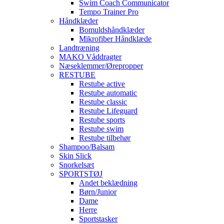
Swim Coach Communicator
Tempo Trainer Pro
Håndklæder
Bomuldshåndklæder
Mikrofiber Håndklæde
Landtræning
MAKO Våddragter
Næseklemmer/Ørepropper
RESTUBE
Restube active
Restube automatic
Restube classic
Restube Lifeguard
Restube sports
Restube swim
Restube tilbehør
Shampoo/Balsam
Skin Slick
Snorkelsæt
SPORTSTØJ
Andet beklædning
Børn/Junior
Dame
Herre
Sportstasker