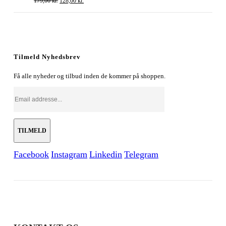
179,00
kr.
128,00
kr.
oprindelige
aktuelle
pris
pris
var:
er:
179,00 kr..
128,00 kr..
Tilmeld Nyhedsbrev
Få alle nyheder og tilbud inden de kommer på shoppen.
Facebook
Instagram
Linkedin
Telegram