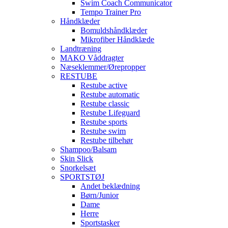
Swim Coach Communicator
Tempo Trainer Pro
Håndklæder
Bomuldshåndklæder
Mikrofiber Håndklæde
Landtræning
MAKO Våddragter
Næseklemmer/Ørepropper
RESTUBE
Restube active
Restube automatic
Restube classic
Restube Lifeguard
Restube sports
Restube swim
Restube tilbehør
Shampoo/Balsam
Skin Slick
Snorkelsæt
SPORTSTØJ
Andet beklædning
Børn/Junior
Dame
Herre
Sportstasker