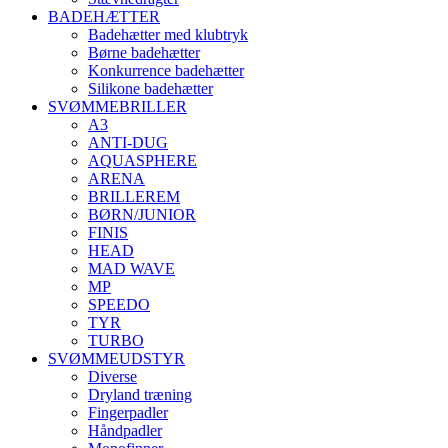
BADEHÆTTER
Badehætter med klubtryk
Børne badehætter
Konkurrence badehætter
Silikone badehætter
SVØMMEBRILLER
A3
ANTI-DUG
AQUASPHERE
ARENA
BRILLEREM
BØRN/JUNIOR
FINIS
HEAD
MAD WAVE
MP
SPEEDO
TYR
TURBO
SVØMMEUDSTYR
Diverse
Dryland træning
Fingerpadler
Håndpadler