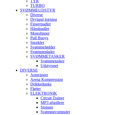
TYR
TURBO
SVØMMEUDSTYR
Diverse
Dryland træning
Fingerpadler
Håndpadler
Monofinner
Pull Buoys
Snorkler
Svømmefødder
Svømmeplader
SVØMMETASKER
Svømmetasker
Udstyrsnet
DIVERSE
Armvinger
Arena Kompression
Drikkedunke
Fløjter
ELEKTRONIK
Circuit Trainer
MP3 afspillere
Stopure
Svømmecomputer