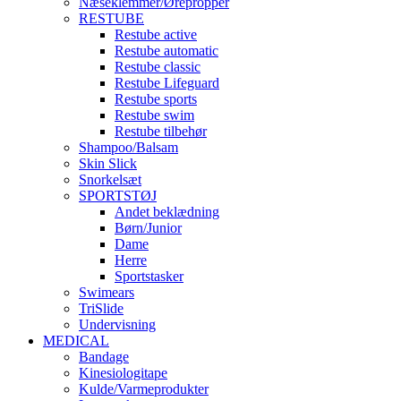
Næseklemmer/Ørepropper
RESTUBE
Restube active
Restube automatic
Restube classic
Restube Lifeguard
Restube sports
Restube swim
Restube tilbehør
Shampoo/Balsam
Skin Slick
Snorkelsæt
SPORTSTØJ
Andet beklædning
Børn/Junior
Dame
Herre
Sportstasker
Swimears
TriSlide
Undervisning
MEDICAL
Bandage
Kinesiologitape
Kulde/Varmeprodukter