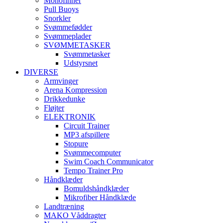
Monofinner
Pull Buoys
Snorkler
Svømmefødder
Svømmeplader
SVØMMETASKER
Svømmetasker
Udstyrsnet
DIVERSE
Armvinger
Arena Kompression
Drikkedunke
Fløjter
ELEKTRONIK
Circuit Trainer
MP3 afspillere
Stopure
Svømmecomputer
Swim Coach Communicator
Tempo Trainer Pro
Håndklæder
Bomuldshåndklæder
Mikrofiber Håndklæde
Landtræning
MAKO Våddragter