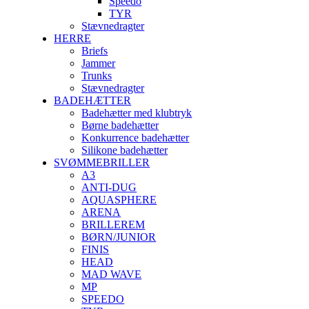
Speedo
TYR
Stævnedragter
HERRE
Briefs
Jammer
Trunks
Stævnedragter
BADEHÆTTER
Badehætter med klubtryk
Børne badehætter
Konkurrence badehætter
Silikone badehætter
SVØMMEBRILLER
A3
ANTI-DUG
AQUASPHERE
ARENA
BRILLEREM
BØRN/JUNIOR
FINIS
HEAD
MAD WAVE
MP
SPEEDO