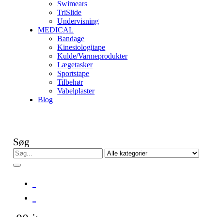
Swimears
TriSlide
Undervisning
MEDICAL
Bandage
Kinesiologitape
Kulde/Varmeprodukter
Lægetasker
Sportstape
Tilbehør
Vabelplaster
Blog
Søg