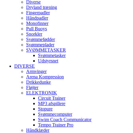
Diverse
Dryland træning
Fingerpadler
Håndpadler
Monofinner
Pull Buoys
Snorkler
Svømmefødder
Svømmeplader
SVØMMETASKER
Svømmetasker
Udstyrsnet
DIVERSE
Armvinger
Arena Kompression
Drikkedunke
Fløjter
ELEKTRONIK
Circuit Trainer
MP3 afspillere
Stopure
Svømmecomputer
Swim Coach Communicator
Tempo Trainer Pro
Håndklæder