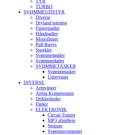
TYR
TURBO
SVØMMEUDSTYR
Diverse
Dryland træning
Fingerpadler
Håndpadler
Monofinner
Pull Buoys
Snorkler
Svømmefødder
Svømmeplader
SVØMMETASKER
Svømmetasker
Udstyrsnet
DIVERSE
Armvinger
Arena Kompression
Drikkedunke
Fløjter
ELEKTRONIK
Circuit Trainer
MP3 afspillere
Stopure
Svømmecomputer