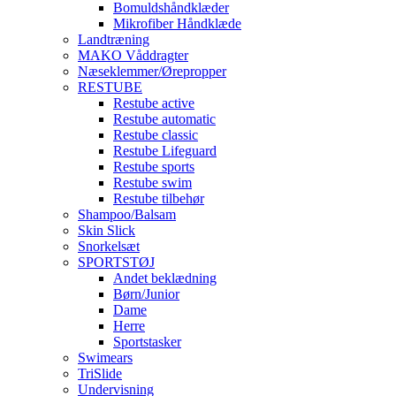
Bomuldshåndklæder
Mikrofiber Håndklæde
Landtræning
MAKO Våddragter
Næseklemmer/Ørepropper
RESTUBE
Restube active
Restube automatic
Restube classic
Restube Lifeguard
Restube sports
Restube swim
Restube tilbehør
Shampoo/Balsam
Skin Slick
Snorkelsæt
SPORTSTØJ
Andet beklædning
Børn/Junior
Dame
Herre
Sportstasker
Swimears
TriSlide
Undervisning