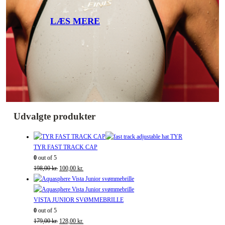
LÆS MERE
Udvalgte produkter
TYR FAST TRACK CAP
0
out of 5
Den
Den
198,00
kr.
100,00
kr.
oprindelige
aktuelle
pris
pris
var:
er:
VISTA JUNIOR SVØMMEBRILLE
198,00 kr..
100,00 kr..
0
out of 5
Den
Den
179,00
kr.
128,00
kr.