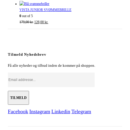
oprindelige
aktuelle
pris
pris
VISTA JUNIOR SVØMMEBRILLE
var:
er:
0
out of 5
179,00 kr..
Den
128,00 kr..
Den
179,00
kr.
128,00
kr.
oprindelige
aktuelle
pris
pris
var:
er:
179,00 kr..
128,00 kr..
Tilmeld Nyhedsbrev
Få alle nyheder og tilbud inden de kommer på shoppen.
Facebook
Instagram
Linkedin
Telegram