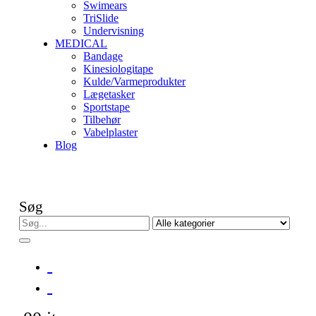
Swimears
TriSlide
Undervisning
MEDICAL
Bandage
Kinesiologitape
Kulde/Varmeprodukter
Lægetasker
Sportstape
Tilbehør
Vabelplaster
Blog
Søg