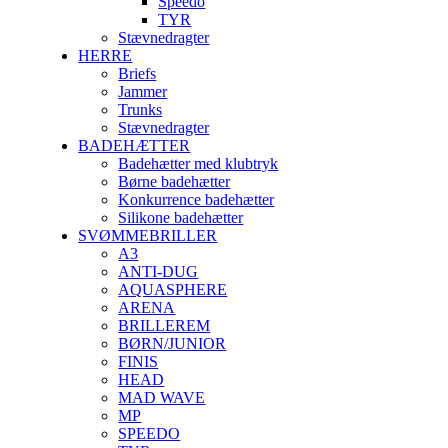
Speedo
TYR
Stævnedragter
HERRE
Briefs
Jammer
Trunks
Stævnedragter
BADEHÆTTER
Badehætter med klubtryk
Børne badehætter
Konkurrence badehætter
Silikone badehætter
SVØMMEBRILLER
A3
ANTI-DUG
AQUASPHERE
ARENA
BRILLEREM
BØRN/JUNIOR
FINIS
HEAD
MAD WAVE
MP
SPEEDO