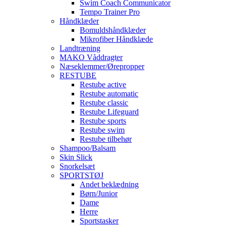
Swim Coach Communicator
Tempo Trainer Pro
Håndklæder
Bomuldshåndklæder
Mikrofiber Håndklæde
Landtræning
MAKO Våddragter
Næseklemmer/Ørepropper
RESTUBE
Restube active
Restube automatic
Restube classic
Restube Lifeguard
Restube sports
Restube swim
Restube tilbehør
Shampoo/Balsam
Skin Slick
Snorkelsæt
SPORTSTØJ
Andet beklædning
Børn/Junior
Dame
Herre
Sportstasker