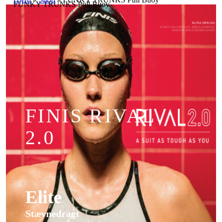
FUNKY TRUNKS Pull Buoy
FINIS RIVAL
2.0
Elite
Stævnedragt