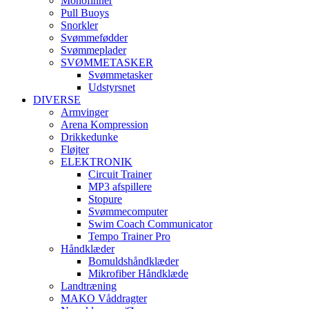
Monofinner
Pull Buoys
Snorkler
Svømmefødder
Svømmeplader
SVØMMETASKER
Svømmetasker
Udstyrsnet
DIVERSE
Armvinger
Arena Kompression
Drikkedunke
Fløjter
ELEKTRONIK
Circuit Trainer
MP3 afspillere
Stopure
Svømmecomputer
Swim Coach Communicator
Tempo Trainer Pro
Håndklæder
Bomuldshåndklæder
Mikrofiber Håndklæde
Landtræning
MAKO Våddragter