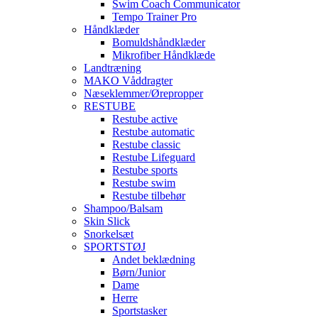
Swim Coach Communicator
Tempo Trainer Pro
Håndklæder
Bomuldshåndklæder
Mikrofiber Håndklæde
Landtræning
MAKO Våddragter
Næseklemmer/Ørepropper
RESTUBE
Restube active
Restube automatic
Restube classic
Restube Lifeguard
Restube sports
Restube swim
Restube tilbehør
Shampoo/Balsam
Skin Slick
Snorkelsæt
SPORTSTØJ
Andet beklædning
Børn/Junior
Dame
Herre
Sportstasker