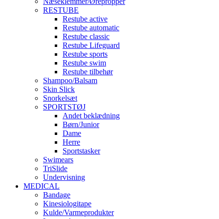
Næseklemmer/Ørepropper
RESTUBE
Restube active
Restube automatic
Restube classic
Restube Lifeguard
Restube sports
Restube swim
Restube tilbehør
Shampoo/Balsam
Skin Slick
Snorkelsæt
SPORTSTØJ
Andet beklædning
Børn/Junior
Dame
Herre
Sportstasker
Swimears
TriSlide
Undervisning
MEDICAL
Bandage
Kinesiologitape
Kulde/Varmeprodukter