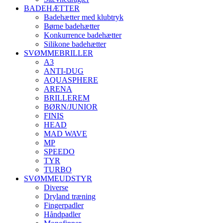
BADEHÆTTER
Badehætter med klubtryk
Børne badehætter
Konkurrence badehætter
Silikone badehætter
SVØMMEBRILLER
A3
ANTI-DUG
AQUASPHERE
ARENA
BRILLEREM
BØRN/JUNIOR
FINIS
HEAD
MAD WAVE
MP
SPEEDO
TYR
TURBO
SVØMMEUDSTYR
Diverse
Dryland træning
Fingerpadler
Håndpadler