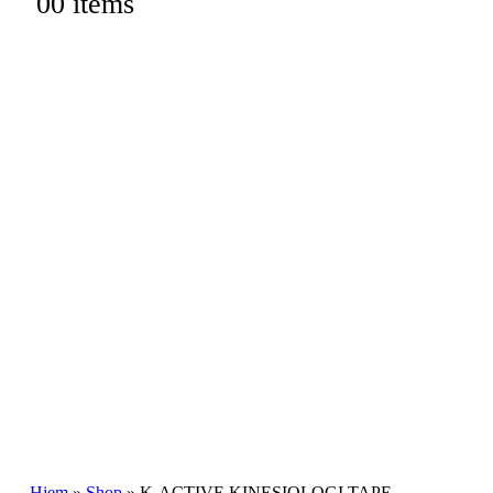
0
0 items
Hjem
»
Shop
»
K-ACTIVE KINESIOLOGI TAPE