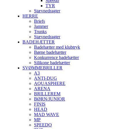
Speedo
TYR
Stævnedragter
HERRE
Briefs
Jammer
Trunks
Stævnedragter
BADEHÆTTER
Badehætter med klubtryk
Børne badehætter
Konkurrence badehætter
Silikone badehætter
SVØMMEBRILLER
A3
ANTI-DUG
AQUASPHERE
ARENA
BRILLEREM
BØRN/JUNIOR
FINIS
HEAD
MAD WAVE
MP
SPEEDO