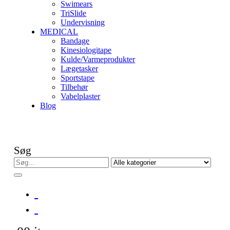
Swimears
TriSlide
Undervisning
MEDICAL
Bandage
Kinesiologitape
Kulde/Varmeprodukter
Lægetasker
Sportstape
Tilbehør
Vabelplaster
Blog
Søg