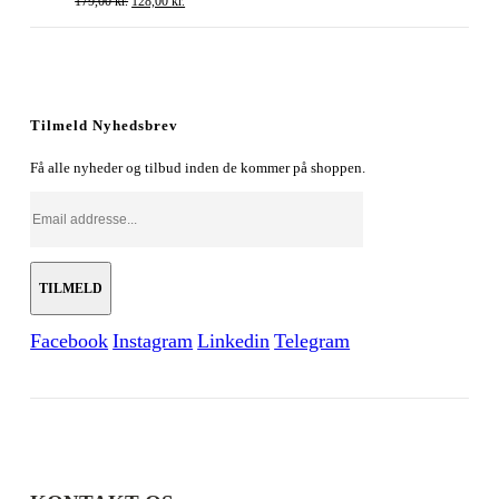
179,00
kr.
128,00
kr.
oprindelige
aktuelle
pris
pris
var:
er:
179,00 kr..
128,00 kr..
Tilmeld Nyhedsbrev
Få alle nyheder og tilbud inden de kommer på shoppen.
Facebook
Instagram
Linkedin
Telegram