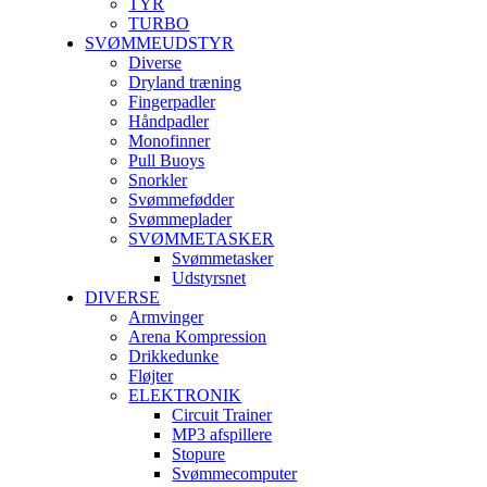
TYR
TURBO
SVØMMEUDSTYR
Diverse
Dryland træning
Fingerpadler
Håndpadler
Monofinner
Pull Buoys
Snorkler
Svømmefødder
Svømmeplader
SVØMMETASKER
Svømmetasker
Udstyrsnet
DIVERSE
Armvinger
Arena Kompression
Drikkedunke
Fløjter
ELEKTRONIK
Circuit Trainer
MP3 afspillere
Stopure
Svømmecomputer