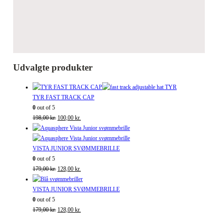
Udvalgte produkter
TYR FAST TRACK CAP
0
out of 5
Den
Den
198,00
kr.
100,00
kr.
oprindelige
aktuelle
pris
pris
var:
er:
VISTA JUNIOR SVØMMEBRILLE
198,00 kr..
100,00 kr..
0
out of 5
Den
Den
179,00
kr.
128,00
kr.
oprindelige
aktuelle
pris
pris
VISTA JUNIOR SVØMMEBRILLE
var:
er:
0
out of 5
179,00 kr..
Den
128,00 kr..
Den
179,00
kr.
128,00
kr.