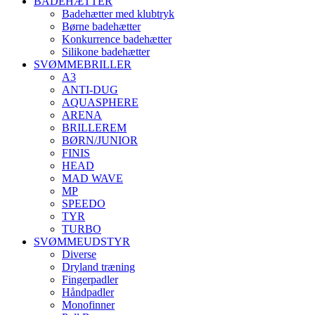
BADEHÆTTER
Badehætter med klubtryk
Børne badehætter
Konkurrence badehætter
Silikone badehætter
SVØMMEBRILLER
A3
ANTI-DUG
AQUASPHERE
ARENA
BRILLEREM
BØRN/JUNIOR
FINIS
HEAD
MAD WAVE
MP
SPEEDO
TYR
TURBO
SVØMMEUDSTYR
Diverse
Dryland træning
Fingerpadler
Håndpadler
Monofinner