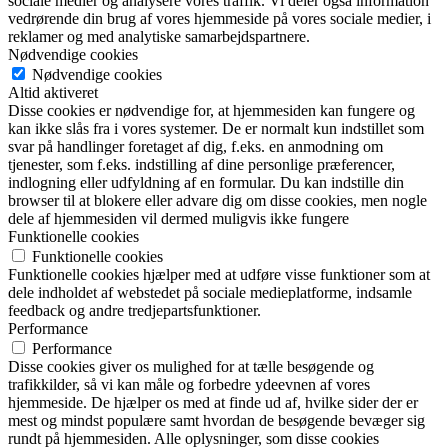
sociale medier og analysere vores traffik. Vi deler også information
vedrørende din brug af vores hjemmeside på vores sociale medier, i
reklamer og med analytiske samarbejdspartnere.
Nødvendige cookies
Nødvendige cookies
Altid aktiveret
Disse cookies er nødvendige for, at hjemmesiden kan fungere og
kan ikke slås fra i vores systemer. De er normalt kun indstillet som
svar på handlinger foretaget af dig, f.eks. en anmodning om
tjenester, som f.eks. indstilling af dine personlige præferencer,
indlogning eller udfyldning af en formular. Du kan indstille din
browser til at blokere eller advare dig om disse cookies, men nogle
dele af hjemmesiden vil dermed muligvis ikke fungere
Funktionelle cookies
Funktionelle cookies
Funktionelle cookies hjælper med at udføre visse funktioner som at
dele indholdet af webstedet på sociale medieplatforme, indsamle
feedback og andre tredjepartsfunktioner.
Performance
Performance
Disse cookies giver os mulighed for at tælle besøgende og
trafikkilder, så vi kan måle og forbedre ydeevnen af vores
hjemmeside. De hjælper os med at finde ud af, hvilke sider der er
mest og mindst populære samt hvordan de besøgende bevæger sig
rundt på hjemmesiden. Alle oplysninger, som disse cookies