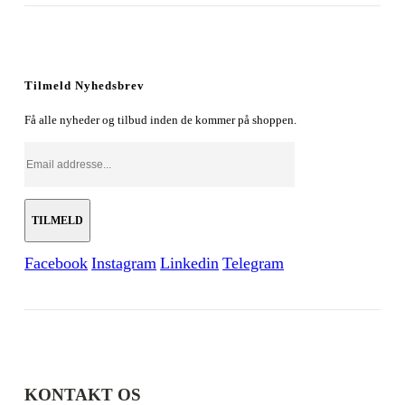
oprindelige
aktuelle
pris
pris
var:
er:
179,00 kr..
128,00 kr..
Tilmeld Nyhedsbrev
Få alle nyheder og tilbud inden de kommer på shoppen.
Facebook
Instagram
Linkedin
Telegram
KONTAKT OS