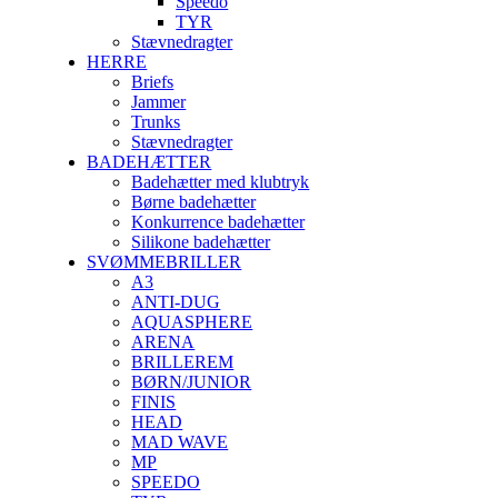
Speedo
TYR
Stævnedragter
HERRE
Briefs
Jammer
Trunks
Stævnedragter
BADEHÆTTER
Badehætter med klubtryk
Børne badehætter
Konkurrence badehætter
Silikone badehætter
SVØMMEBRILLER
A3
ANTI-DUG
AQUASPHERE
ARENA
BRILLEREM
BØRN/JUNIOR
FINIS
HEAD
MAD WAVE
MP
SPEEDO