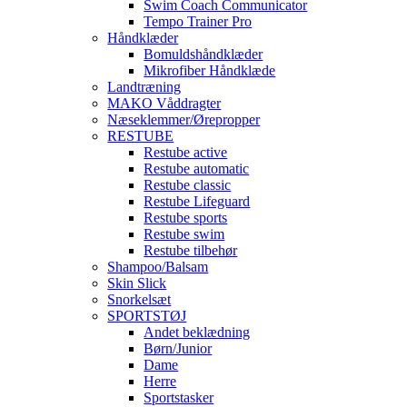
Swim Coach Communicator
Tempo Trainer Pro
Håndklæder
Bomuldshåndklæder
Mikrofiber Håndklæde
Landtræning
MAKO Våddragter
Næseklemmer/Ørepropper
RESTUBE
Restube active
Restube automatic
Restube classic
Restube Lifeguard
Restube sports
Restube swim
Restube tilbehør
Shampoo/Balsam
Skin Slick
Snorkelsæt
SPORTSTØJ
Andet beklædning
Børn/Junior
Dame
Herre
Sportstasker