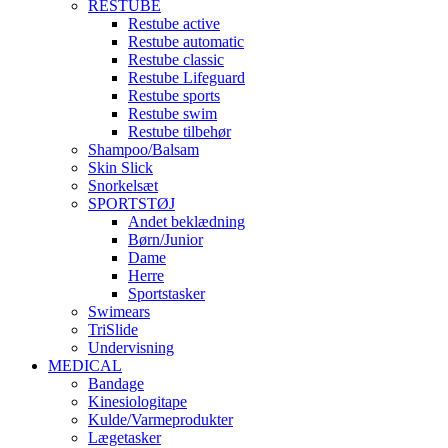
RESTUBE
Restube active
Restube automatic
Restube classic
Restube Lifeguard
Restube sports
Restube swim
Restube tilbehør
Shampoo/Balsam
Skin Slick
Snorkelsæt
SPORTSTØJ
Andet beklædning
Børn/Junior
Dame
Herre
Sportstasker
Swimears
TriSlide
Undervisning
MEDICAL
Bandage
Kinesiologitape
Kulde/Varmeprodukter
Lægetasker