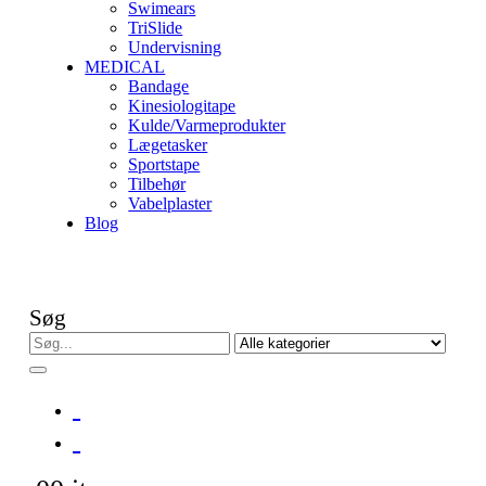
Swimears
TriSlide
Undervisning
MEDICAL
Bandage
Kinesiologitape
Kulde/Varmeprodukter
Lægetasker
Sportstape
Tilbehør
Vabelplaster
Blog
Søg