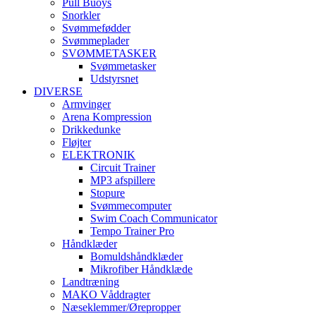
Pull Buoys
Snorkler
Svømmefødder
Svømmeplader
SVØMMETASKER
Svømmetasker
Udstyrsnet
DIVERSE
Armvinger
Arena Kompression
Drikkedunke
Fløjter
ELEKTRONIK
Circuit Trainer
MP3 afspillere
Stopure
Svømmecomputer
Swim Coach Communicator
Tempo Trainer Pro
Håndklæder
Bomuldshåndklæder
Mikrofiber Håndklæde
Landtræning
MAKO Våddragter
Næseklemmer/Ørepropper