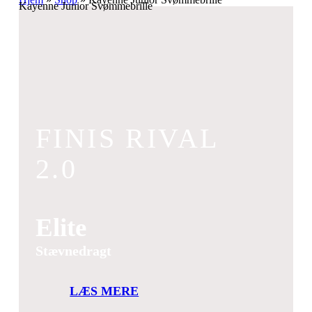
Kayenne Junior Svømmebrille
FINIS RIVAL
2.0
Elite
Stævnedragt
LÆS MERE