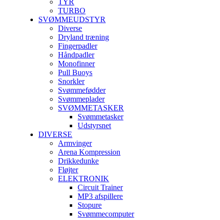
TYR
TURBO
SVØMMEUDSTYR
Diverse
Dryland træning
Fingerpadler
Håndpadler
Monofinner
Pull Buoys
Snorkler
Svømmefødder
Svømmeplader
SVØMMETASKER
Svømmetasker
Udstyrsnet
DIVERSE
Armvinger
Arena Kompression
Drikkedunke
Fløjter
ELEKTRONIK
Circuit Trainer
MP3 afspillere
Stopure
Svømmecomputer