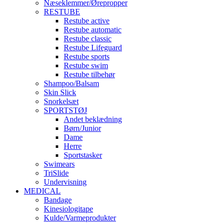
Næseklemmer/Ørepropper
RESTUBE
Restube active
Restube automatic
Restube classic
Restube Lifeguard
Restube sports
Restube swim
Restube tilbehør
Shampoo/Balsam
Skin Slick
Snorkelsæt
SPORTSTØJ
Andet beklædning
Børn/Junior
Dame
Herre
Sportstasker
Swimears
TriSlide
Undervisning
MEDICAL
Bandage
Kinesiologitape
Kulde/Varmeprodukter