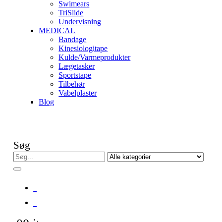
Swimears
TriSlide
Undervisning
MEDICAL
Bandage
Kinesiologitape
Kulde/Varmeprodukter
Lægetasker
Sportstape
Tilbehør
Vabelplaster
Blog
Søg