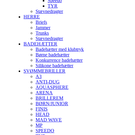
Speedo
TYR
Stævnedragter
HERRE
Briefs
Jammer
Trunks
Stævnedragter
BADEHÆTTER
Badehætter med klubtryk
Børne badehætter
Konkurrence badehætter
Silikone badehætter
SVØMMEBRILLER
A3
ANTI-DUG
AQUASPHERE
ARENA
BRILLEREM
BØRN/JUNIOR
FINIS
HEAD
MAD WAVE
MP
SPEEDO