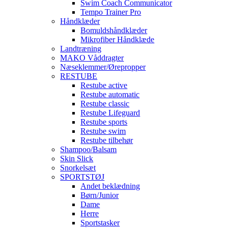
Swim Coach Communicator
Tempo Trainer Pro
Håndklæder
Bomuldshåndklæder
Mikrofiber Håndklæde
Landtræning
MAKO Våddragter
Næseklemmer/Ørepropper
RESTUBE
Restube active
Restube automatic
Restube classic
Restube Lifeguard
Restube sports
Restube swim
Restube tilbehør
Shampoo/Balsam
Skin Slick
Snorkelsæt
SPORTSTØJ
Andet beklædning
Børn/Junior
Dame
Herre
Sportstasker