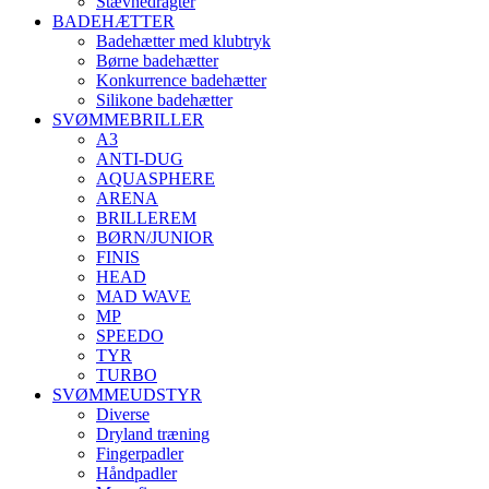
Stævnedragter
BADEHÆTTER
Badehætter med klubtryk
Børne badehætter
Konkurrence badehætter
Silikone badehætter
SVØMMEBRILLER
A3
ANTI-DUG
AQUASPHERE
ARENA
BRILLEREM
BØRN/JUNIOR
FINIS
HEAD
MAD WAVE
MP
SPEEDO
TYR
TURBO
SVØMMEUDSTYR
Diverse
Dryland træning
Fingerpadler
Håndpadler