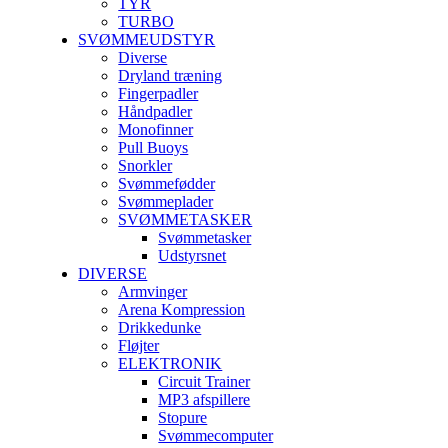
TYR
TURBO
SVØMMEUDSTYR
Diverse
Dryland træning
Fingerpadler
Håndpadler
Monofinner
Pull Buoys
Snorkler
Svømmefødder
Svømmeplader
SVØMMETASKER
Svømmetasker
Udstyrsnet
DIVERSE
Armvinger
Arena Kompression
Drikkedunke
Fløjter
ELEKTRONIK
Circuit Trainer
MP3 afspillere
Stopure
Svømmecomputer