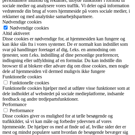
personalisere indhold og reklamer, tilbyde funktioner i forhold til
sociale medier og analysere vores traffik. Vi deler også information
vedrørende din brug af vores hjemmeside på vores sociale medier, i
reklamer og med analytiske samarbejdspartnere.
Nødvendige cookies
Nødvendige cookies
Altid aktiveret
Disse cookies er nødvendige for, at hjemmesiden kan fungere og
kan ikke slås fra i vores systemer. De er normalt kun indstillet som
svar på handlinger foretaget af dig, f.eks. en anmodning om
tjenester, som f.eks. indstilling af dine personlige præferencer,
indlogning eller udfyldning af en formular. Du kan indstille din
browser til at blokere eller advare dig om disse cookies, men nogle
dele af hjemmesiden vil dermed muligvis ikke fungere
Funktionelle cookies
Funktionelle cookies
Funktionelle cookies hjælper med at udføre visse funktioner som at
dele indholdet af webstedet på sociale medieplatforme, indsamle
feedback og andre tredjepartsfunktioner.
Performance
Performance
Disse cookies giver os mulighed for at tælle besøgende og
trafikkilder, så vi kan måle og forbedre ydeevnen af vores
hjemmeside. De hjælper os med at finde ud af, hvilke sider der er
mest og mindst populære samt hvordan de besøgende bevæger sig