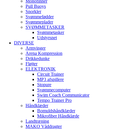
Monofinner
Pull Buoys
Snorkler
Svømmefødder
Svømmeplader
SVØMMETASKER
Svømmetasker
Udstyrsnet
DIVERSE
Armvinger
Arena Kompression
Drikkedunke
Fløjter
ELEKTRONIK
Circuit Trainer
MP3 afspillere
Stopure
Svømmecomputer
Swim Coach Communicator
Tempo Trainer Pro
Håndklæder
Bomuldshåndklæder
Mikrofiber Håndklæde
Landtræning
MAKO Våddragter