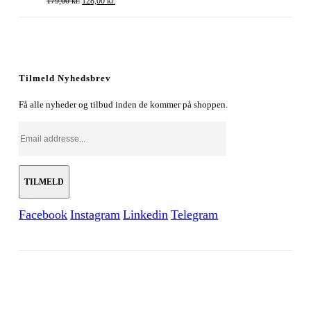
179,00
kr.
128,00
kr.
oprindelige
aktuelle
pris
pris
var:
er:
179,00 kr..
128,00 kr..
Tilmeld Nyhedsbrev
Få alle nyheder og tilbud inden de kommer på shoppen.
Facebook
Instagram
Linkedin
Telegram