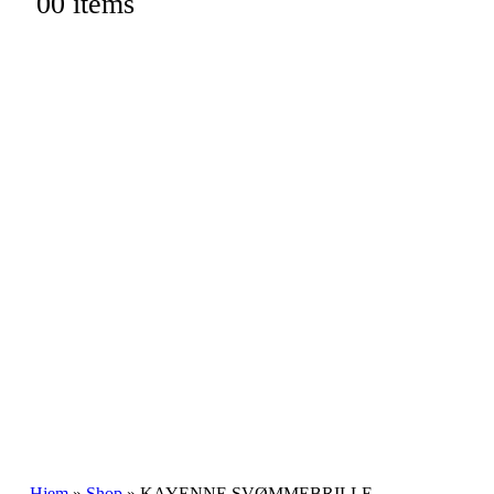
0
0 items
Hjem
»
Shop
»
KAYENNE SVØMMEBRILLE –