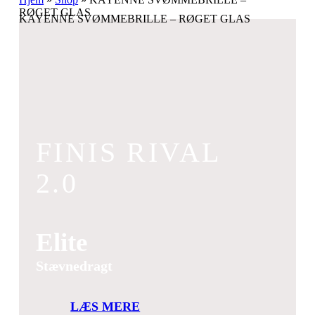
RØGET GLAS
KAYENNE SVØMMEBRILLE – RØGET GLAS
FINIS RIVAL
2.0
Elite
Stævnedragt
LÆS MERE