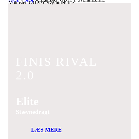
Malmsten GUPPY Svømmebrille
FINIS RIVAL
2.0
Elite
Stævnedragt
LÆS MERE