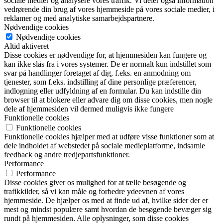
sociale medier og analysere vores traffik. Vi deler også information
vedrørende din brug af vores hjemmeside på vores sociale medier, i
reklamer og med analytiske samarbejdspartnere.
Nødvendige cookies
Nødvendige cookies
Altid aktiveret
Disse cookies er nødvendige for, at hjemmesiden kan fungere og
kan ikke slås fra i vores systemer. De er normalt kun indstillet som
svar på handlinger foretaget af dig, f.eks. en anmodning om
tjenester, som f.eks. indstilling af dine personlige præferencer,
indlogning eller udfyldning af en formular. Du kan indstille din
browser til at blokere eller advare dig om disse cookies, men nogle
dele af hjemmesiden vil dermed muligvis ikke fungere
Funktionelle cookies
Funktionelle cookies
Funktionelle cookies hjælper med at udføre visse funktioner som at
dele indholdet af webstedet på sociale medieplatforme, indsamle
feedback og andre tredjepartsfunktioner.
Performance
Performance
Disse cookies giver os mulighed for at tælle besøgende og
trafikkilder, så vi kan måle og forbedre ydeevnen af vores
hjemmeside. De hjælper os med at finde ud af, hvilke sider der er
mest og mindst populære samt hvordan de besøgende bevæger sig
rundt på hjemmesiden. Alle oplysninger, som disse cookies