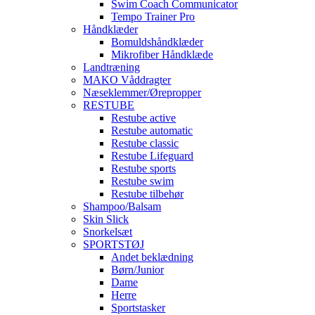
Swim Coach Communicator
Tempo Trainer Pro
Håndklæder
Bomuldshåndklæder
Mikrofiber Håndklæde
Landtræning
MAKO Våddragter
Næseklemmer/Ørepropper
RESTUBE
Restube active
Restube automatic
Restube classic
Restube Lifeguard
Restube sports
Restube swim
Restube tilbehør
Shampoo/Balsam
Skin Slick
Snorkelsæt
SPORTSTØJ
Andet beklædning
Børn/Junior
Dame
Herre
Sportstasker