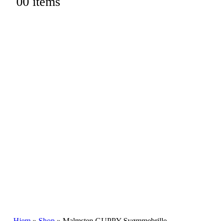
0
0 items
Hjem
»
Shop
»
Malmsten GUPPY Svømmebrille