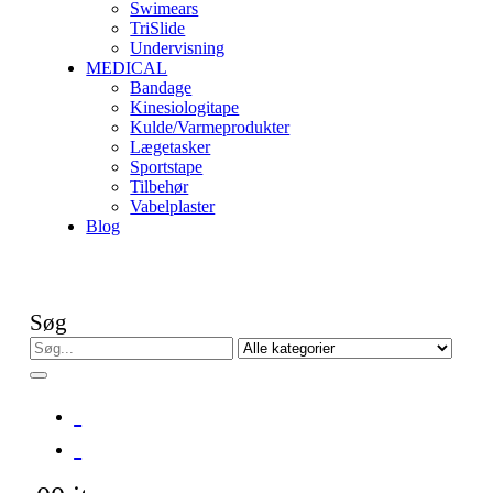
Swimears
TriSlide
Undervisning
MEDICAL
Bandage
Kinesiologitape
Kulde/Varmeprodukter
Lægetasker
Sportstape
Tilbehør
Vabelplaster
Blog
Søg