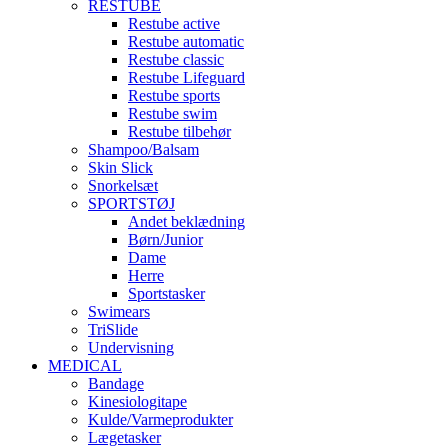
RESTUBE
Restube active
Restube automatic
Restube classic
Restube Lifeguard
Restube sports
Restube swim
Restube tilbehør
Shampoo/Balsam
Skin Slick
Snorkelsæt
SPORTSTØJ
Andet beklædning
Børn/Junior
Dame
Herre
Sportstasker
Swimears
TriSlide
Undervisning
MEDICAL
Bandage
Kinesiologitape
Kulde/Varmeprodukter
Lægetasker