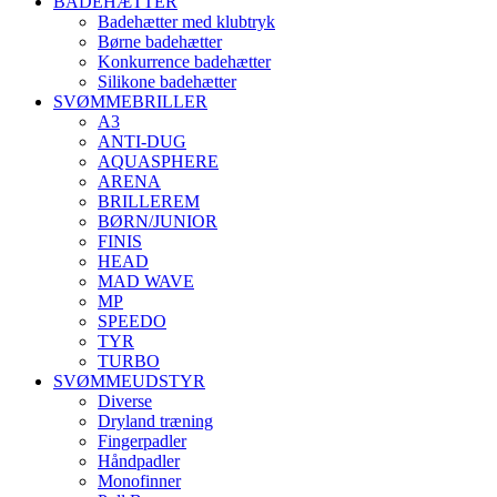
BADEHÆTTER
Badehætter med klubtryk
Børne badehætter
Konkurrence badehætter
Silikone badehætter
SVØMMEBRILLER
A3
ANTI-DUG
AQUASPHERE
ARENA
BRILLEREM
BØRN/JUNIOR
FINIS
HEAD
MAD WAVE
MP
SPEEDO
TYR
TURBO
SVØMMEUDSTYR
Diverse
Dryland træning
Fingerpadler
Håndpadler
Monofinner