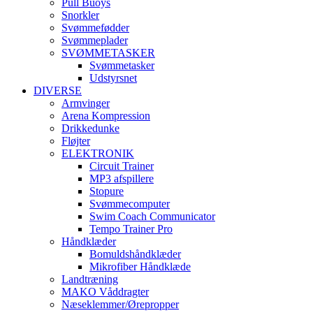
Pull Buoys
Snorkler
Svømmefødder
Svømmeplader
SVØMMETASKER
Svømmetasker
Udstyrsnet
DIVERSE
Armvinger
Arena Kompression
Drikkedunke
Fløjter
ELEKTRONIK
Circuit Trainer
MP3 afspillere
Stopure
Svømmecomputer
Swim Coach Communicator
Tempo Trainer Pro
Håndklæder
Bomuldshåndklæder
Mikrofiber Håndklæde
Landtræning
MAKO Våddragter
Næseklemmer/Ørepropper