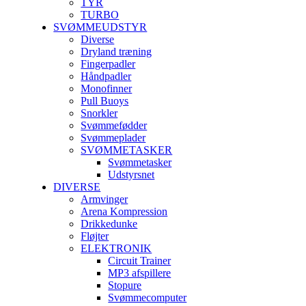
TYR
TURBO
SVØMMEUDSTYR
Diverse
Dryland træning
Fingerpadler
Håndpadler
Monofinner
Pull Buoys
Snorkler
Svømmefødder
Svømmeplader
SVØMMETASKER
Svømmetasker
Udstyrsnet
DIVERSE
Armvinger
Arena Kompression
Drikkedunke
Fløjter
ELEKTRONIK
Circuit Trainer
MP3 afspillere
Stopure
Svømmecomputer