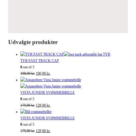
Udvalgte produkter
TYR FAST TRACK CAP
0
out of 5
Den
Den
198,00
kr.
100,00
kr.
oprindelige
aktuelle
pris
pris
var:
er:
VISTA JUNIOR SVØMMEBRILLE
198,00 kr..
100,00 kr..
0
out of 5
Den
Den
179,00
kr.
128,00
kr.
oprindelige
aktuelle
pris
pris
VISTA JUNIOR SVØMMEBRILLE
var:
er:
0
out of 5
179,00 kr..
Den
128,00 kr..
Den
179,00
kr.
128,00
kr.