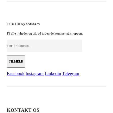
oprindelige
aktuelle
pris
pris
var:
er:
179,00 kr..
128,00 kr..
Tilmeld Nyhedsbrev
Få alle nyheder og tilbud inden de kommer på shoppen.
Facebook
Instagram
Linkedin
Telegram
KONTAKT OS