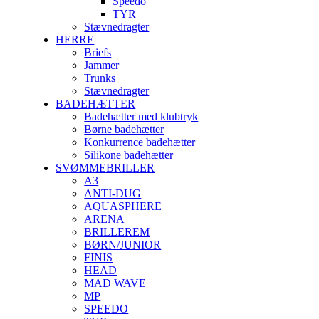
Speedo
TYR
Stævnedragter
HERRE
Briefs
Jammer
Trunks
Stævnedragter
BADEHÆTTER
Badehætter med klubtryk
Børne badehætter
Konkurrence badehætter
Silikone badehætter
SVØMMEBRILLER
A3
ANTI-DUG
AQUASPHERE
ARENA
BRILLEREM
BØRN/JUNIOR
FINIS
HEAD
MAD WAVE
MP
SPEEDO