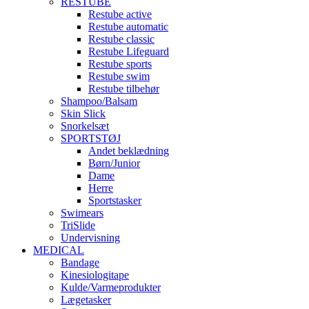
RESTUBE
Restube active
Restube automatic
Restube classic
Restube Lifeguard
Restube sports
Restube swim
Restube tilbehør
Shampoo/Balsam
Skin Slick
Snorkelsæt
SPORTSTØJ
Andet beklædning
Børn/Junior
Dame
Herre
Sportstasker
Swimears
TriSlide
Undervisning
MEDICAL
Bandage
Kinesiologitape
Kulde/Varmeprodukter
Lægetasker