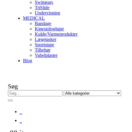
Swimears
TriSlide
Undervisning
MEDICAL
Bandage
Kinesiologitape
Kulde/Varmeprodukter
Lægetasker
Sportstape
Tilbehør
Vabelplaster
Blog
Søg