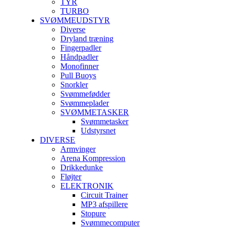
TYR
TURBO
SVØMMEUDSTYR
Diverse
Dryland træning
Fingerpadler
Håndpadler
Monofinner
Pull Buoys
Snorkler
Svømmefødder
Svømmeplader
SVØMMETASKER
Svømmetasker
Udstyrsnet
DIVERSE
Armvinger
Arena Kompression
Drikkedunke
Fløjter
ELEKTRONIK
Circuit Trainer
MP3 afspillere
Stopure
Svømmecomputer