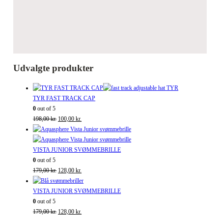
Udvalgte produkter
TYR FAST TRACK CAP
0
out of 5
Den
Den
198,00
kr.
100,00
kr.
oprindelige
aktuelle
pris
pris
var:
er:
VISTA JUNIOR SVØMMEBRILLE
198,00 kr..
100,00 kr..
0
out of 5
Den
Den
179,00
kr.
128,00
kr.
oprindelige
aktuelle
pris
pris
VISTA JUNIOR SVØMMEBRILLE
var:
er:
0
out of 5
179,00 kr..
Den
128,00 kr..
Den
179,00
kr.
128,00
kr.