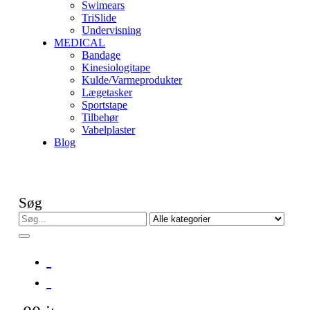
Swimears
TriSlide
Undervisning
MEDICAL
Bandage
Kinesiologitape
Kulde/Varmeprodukter
Lægetasker
Sportstape
Tilbehør
Vabelplaster
Blog
Søg