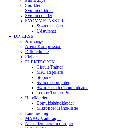
Pull Buoys
Snorkler
Svømmefødder
Svømmeplader
SVØMMETASKER
Svømmetasker
Udstyrsnet
DIVERSE
Armvinger
Arena Kompression
Drikkedunke
Fløjter
ELEKTRONIK
Circuit Trainer
MP3 afspillere
Stopure
Svømmecomputer
Swim Coach Communicator
Tempo Trainer Pro
Håndklæder
Bomuldshåndklæder
Mikrofiber Håndklæde
Landtræning
MAKO Våddragter
Næseklemmer/Ørepropper