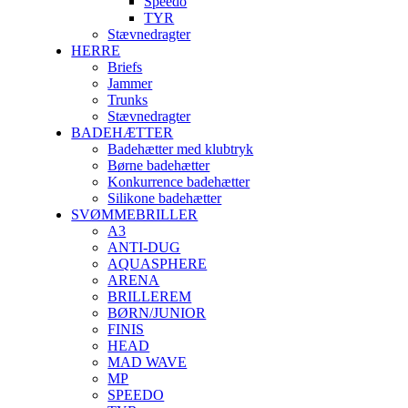
Speedo
TYR
Stævnedragter
HERRE
Briefs
Jammer
Trunks
Stævnedragter
BADEHÆTTER
Badehætter med klubtryk
Børne badehætter
Konkurrence badehætter
Silikone badehætter
SVØMMEBRILLER
A3
ANTI-DUG
AQUASPHERE
ARENA
BRILLEREM
BØRN/JUNIOR
FINIS
HEAD
MAD WAVE
MP
SPEEDO