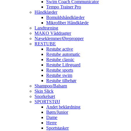
Swim Coach Communicator
Tempo Trainer Pro
Håndklæder
Bomuldshåndklæder
Mikrofiber Håndklæde
Landtræning
MAKO Våddragter
Næseklemmer/Ørepropper
RESTUBE
Restube active
Restube automatic
Restube classic
Restube Lifeguard
Restube sports
Restube swim
Restube tilbehør
Shampoo/Balsam
Skin Slick
Snorkelsæt
SPORTSTØJ
Andet beklædning
Børn/Junior
Dame
Herre
Sportstasker