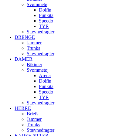
Svømmetøj
Dolfin
Funkita
Speedo
TYR
Stævnedragter
DRENGE
Jammer
Trunks
Stævnedragter
DAMER
Bikinier
Svømmetøj
Arena
Dolfin
Funkita
Speedo
TYR
Stævnedragter
HERRE
Briefs
Jammer
Trunks
Stævnedragter
BADEHÆTTER