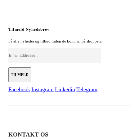
oprindelige
aktuelle
pris
pris
var:
er:
179,00 kr..
128,00 kr..
Tilmeld Nyhedsbrev
Få alle nyheder og tilbud inden de kommer på shoppen.
Facebook
Instagram
Linkedin
Telegram
KONTAKT OS