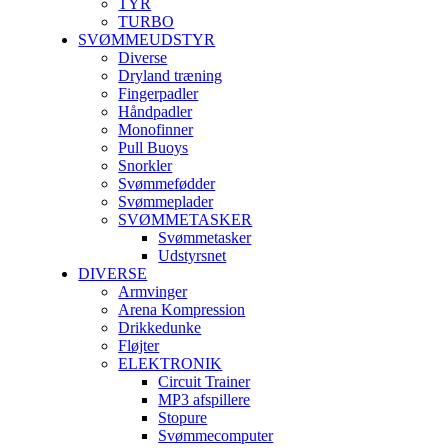
TYR
TURBO
SVØMMEUDSTYR
Diverse
Dryland træning
Fingerpadler
Håndpadler
Monofinner
Pull Buoys
Snorkler
Svømmefødder
Svømmeplader
SVØMMETASKER
Svømmetasker
Udstyrsnet
DIVERSE
Armvinger
Arena Kompression
Drikkedunke
Fløjter
ELEKTRONIK
Circuit Trainer
MP3 afspillere
Stopure
Svømmecomputer