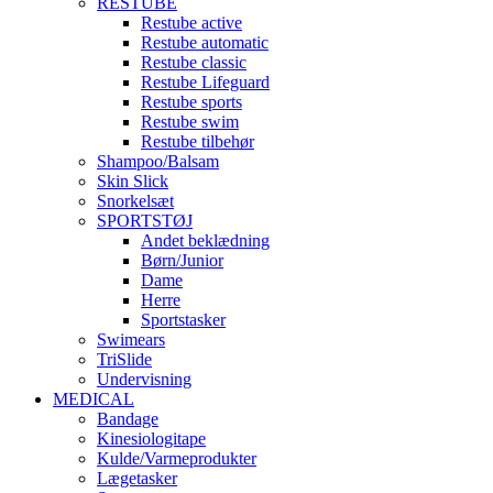
RESTUBE
Restube active
Restube automatic
Restube classic
Restube Lifeguard
Restube sports
Restube swim
Restube tilbehør
Shampoo/Balsam
Skin Slick
Snorkelsæt
SPORTSTØJ
Andet beklædning
Børn/Junior
Dame
Herre
Sportstasker
Swimears
TriSlide
Undervisning
MEDICAL
Bandage
Kinesiologitape
Kulde/Varmeprodukter
Lægetasker