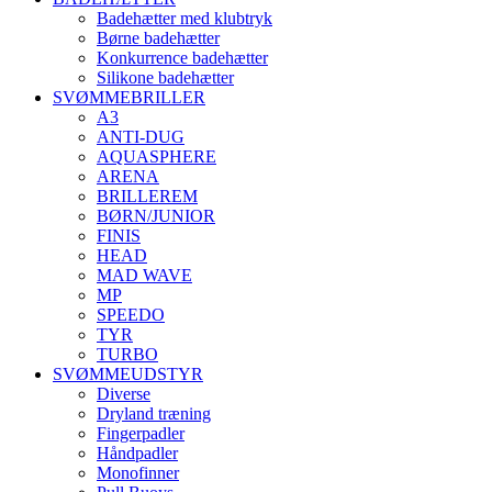
Badehætter med klubtryk
Børne badehætter
Konkurrence badehætter
Silikone badehætter
SVØMMEBRILLER
A3
ANTI-DUG
AQUASPHERE
ARENA
BRILLEREM
BØRN/JUNIOR
FINIS
HEAD
MAD WAVE
MP
SPEEDO
TYR
TURBO
SVØMMEUDSTYR
Diverse
Dryland træning
Fingerpadler
Håndpadler
Monofinner