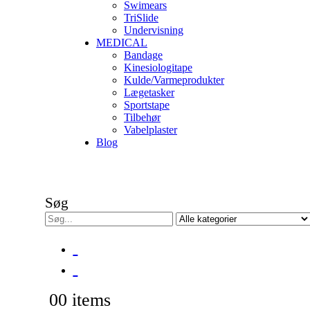
Swimears
TriSlide
Undervisning
MEDICAL
Bandage
Kinesiologitape
Kulde/Varmeprodukter
Lægetasker
Sportstape
Tilbehør
Vabelplaster
Blog
Søg
0
0 items