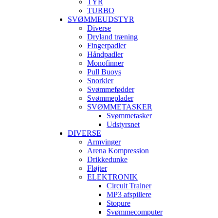
TYR
TURBO
SVØMMEUDSTYR
Diverse
Dryland træning
Fingerpadler
Håndpadler
Monofinner
Pull Buoys
Snorkler
Svømmefødder
Svømmeplader
SVØMMETASKER
Svømmetasker
Udstyrsnet
DIVERSE
Armvinger
Arena Kompression
Drikkedunke
Fløjter
ELEKTRONIK
Circuit Trainer
MP3 afspillere
Stopure
Svømmecomputer