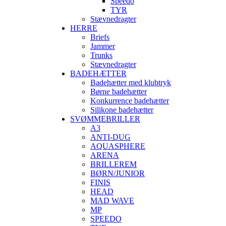
Speedo
TYR
Stævnedragter
HERRE
Briefs
Jammer
Trunks
Stævnedragter
BADEHÆTTER
Badehætter med klubtryk
Børne badehætter
Konkurrence badehætter
Silikone badehætter
SVØMMEBRILLER
A3
ANTI-DUG
AQUASPHERE
ARENA
BRILLEREM
BØRN/JUNIOR
FINIS
HEAD
MAD WAVE
MP
SPEEDO