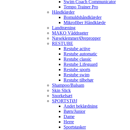
Swim Coach Communicator
Tempo Trainer Pro
Håndklæder
Bomuldshåndklæder
Mikrofiber Håndklæde
Landtræning
MAKO Våddragter
Næseklemmer/Ørepropper
RESTUBE
Restube active
Restube automatic
Restube classic
Restube Lifeguard
Restube sports
Restube swim
Restube tilbehør
Shampoo/Balsam
Skin Slick
Snorkelsæt
SPORTSTØJ
Andet beklædning
Børn/Junior
Dame
Herre
Sportstasker