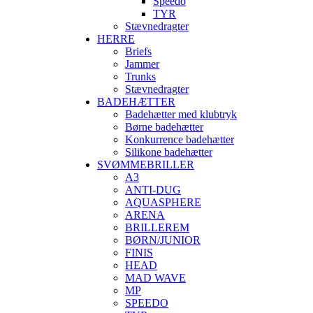
Speedo
TYR
Stævnedragter
HERRE
Briefs
Jammer
Trunks
Stævnedragter
BADEHÆTTER
Badehætter med klubtryk
Børne badehætter
Konkurrence badehætter
Silikone badehætter
SVØMMEBRILLER
A3
ANTI-DUG
AQUASPHERE
ARENA
BRILLEREM
BØRN/JUNIOR
FINIS
HEAD
MAD WAVE
MP
SPEEDO