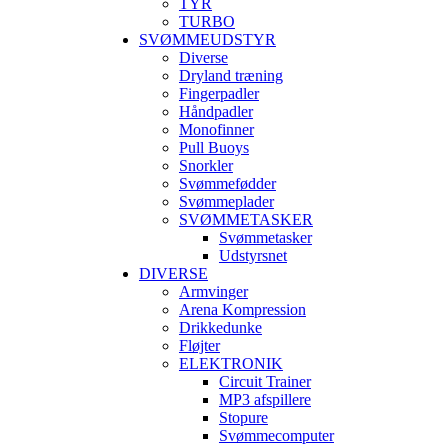
TYR
TURBO
SVØMMEUDSTYR
Diverse
Dryland træning
Fingerpadler
Håndpadler
Monofinner
Pull Buoys
Snorkler
Svømmefødder
Svømmeplader
SVØMMETASKER
Svømmetasker
Udstyrsnet
DIVERSE
Armvinger
Arena Kompression
Drikkedunke
Fløjter
ELEKTRONIK
Circuit Trainer
MP3 afspillere
Stopure
Svømmecomputer