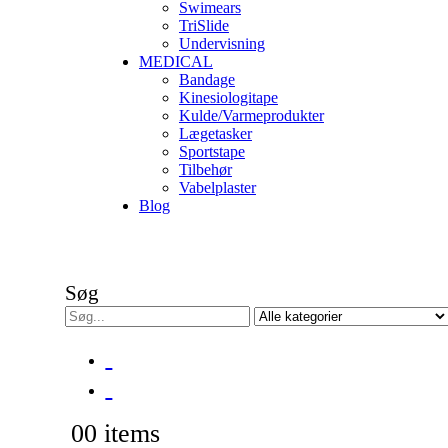
Swimears
TriSlide
Undervisning
MEDICAL
Bandage
Kinesiologitape
Kulde/Varmeprodukter
Lægetasker
Sportstape
Tilbehør
Vabelplaster
Blog
Søg
0
0 items