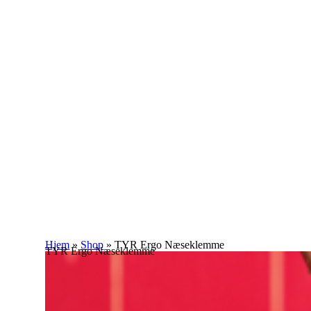
Hjem
»
Shop
»
TYR Ergo Næseklemme
TYR Ergo Næseklemme