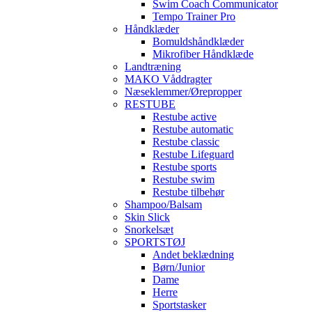
Swim Coach Communicator
Tempo Trainer Pro
Håndklæder
Bomuldshåndklæder
Mikrofiber Håndklæde
Landtræning
MAKO Våddragter
Næseklemmer/Ørepropper
RESTUBE
Restube active
Restube automatic
Restube classic
Restube Lifeguard
Restube sports
Restube swim
Restube tilbehør
Shampoo/Balsam
Skin Slick
Snorkelsæt
SPORTSTØJ
Andet beklædning
Børn/Junior
Dame
Herre
Sportstasker