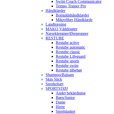
Swim Coach Communicator
Tempo Trainer Pro
Håndklæder
Bomuldshåndklæder
Mikrofiber Håndklæde
Landtræning
MAKO Våddragter
Næseklemmer/Ørepropper
RESTUBE
Restube active
Restube automatic
Restube classic
Restube Lifeguard
Restube sports
Restube swim
Restube tilbehør
Shampoo/Balsam
Skin Slick
Snorkelsæt
SPORTSTØJ
Andet beklædning
Børn/Junior
Dame
Herre
Sportstasker