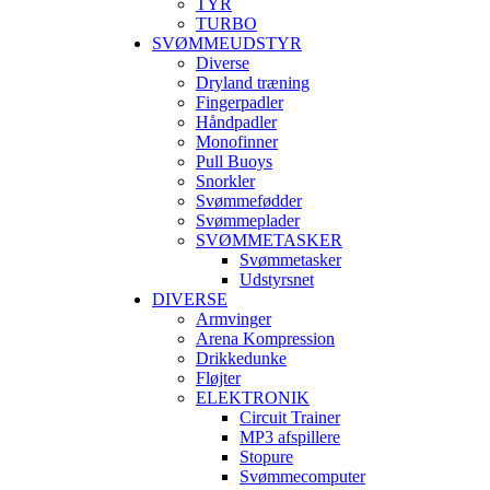
TYR
TURBO
SVØMMEUDSTYR
Diverse
Dryland træning
Fingerpadler
Håndpadler
Monofinner
Pull Buoys
Snorkler
Svømmefødder
Svømmeplader
SVØMMETASKER
Svømmetasker
Udstyrsnet
DIVERSE
Armvinger
Arena Kompression
Drikkedunke
Fløjter
ELEKTRONIK
Circuit Trainer
MP3 afspillere
Stopure
Svømmecomputer