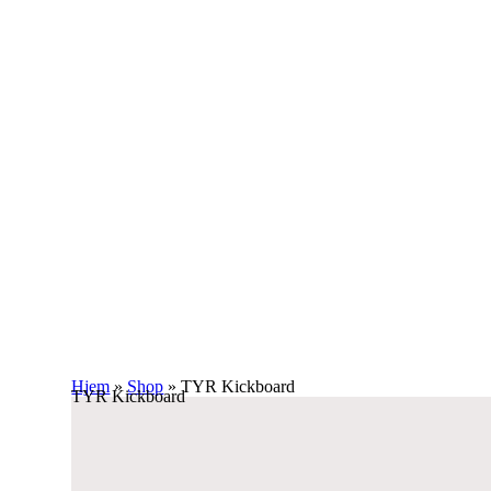
Hjem
»
Shop
»
TYR Kickboard
TYR Kickboard