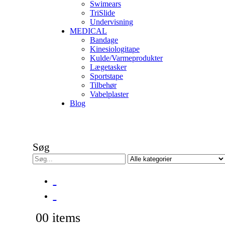
Swimears
TriSlide
Undervisning
MEDICAL
Bandage
Kinesiologitape
Kulde/Varmeprodukter
Lægetasker
Sportstape
Tilbehør
Vabelplaster
Blog
Søg
0
0 items