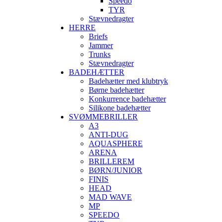
Speedo
TYR
Stævnedragter
HERRE
Briefs
Jammer
Trunks
Stævnedragter
BADEHÆTTER
Badehætter med klubtryk
Børne badehætter
Konkurrence badehætter
Silikone badehætter
SVØMMEBRILLER
A3
ANTI-DUG
AQUASPHERE
ARENA
BRILLEREM
BØRN/JUNIOR
FINIS
HEAD
MAD WAVE
MP
SPEEDO