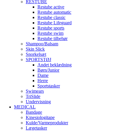
RESTUBE
Restube active
Restube automatic
Restube classic
Restube Lifeguard
Restube sports
Restube swim
Restube tilbehør
Shampoo/Balsam
Skin Slick
Snorkelsæt
SPORTSTØJ
Andet beklædning
Børn/Junior
Dame
Herre
Sportstasker
Swimears
TriSlide
Undervisning
MEDICAL
Bandage
Kinesiologitape
Kulde/Varmeprodukter
Lægetasker