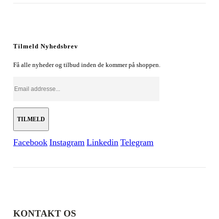
oprindelige
aktuelle
pris
pris
var:
er:
179,00 kr..
128,00 kr..
Tilmeld Nyhedsbrev
Få alle nyheder og tilbud inden de kommer på shoppen.
Facebook
Instagram
Linkedin
Telegram
KONTAKT OS