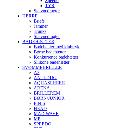
Speedo
TYR
Stævnedragter
HERRE
Briefs
Jammer
Trunks
Stævnedragter
BADEHÆTTER
Badehætter med klubtryk
Børne badehætter
Konkurrence badehætter
Silikone badehætter
SVØMMEBRILLER
A3
ANTI-DUG
AQUASPHERE
ARENA
BRILLEREM
BØRN/JUNIOR
FINIS
HEAD
MAD WAVE
MP
SPEEDO