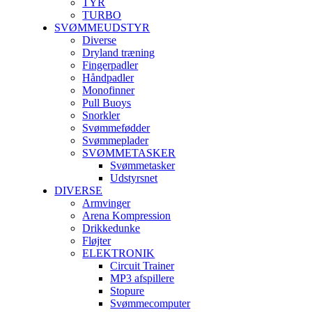
TYR
TURBO
SVØMMEUDSTYR
Diverse
Dryland træning
Fingerpadler
Håndpadler
Monofinner
Pull Buoys
Snorkler
Svømmefødder
Svømmeplader
SVØMMETASKER
Svømmetasker
Udstyrsnet
DIVERSE
Armvinger
Arena Kompression
Drikkedunke
Fløjter
ELEKTRONIK
Circuit Trainer
MP3 afspillere
Stopure
Svømmecomputer