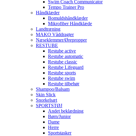
Swim Coach Communicator
Tempo Trainer Pro
Håndklæder
Bomuldshåndklæder
Mikrofiber Håndklæde
Landtræning
MAKO Våddragter
Næseklemmer/Ørepropper
RESTUBE
Restube active
Restube automatic
Restube classic
Restube Lifeguard
Restube sports
Restube swim
Restube tilbehør
Shampoo/Balsam
Skin Slick
Snorkelsæt
SPORTSTØJ
Andet beklædning
Børn/Junior
Dame
Herre
Sportstasker