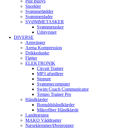
Pull Buoys
Snorkler
Svømmefødder
Svømmeplader
SVØMMETASKER
Svømmetasker
Udstyrsnet
DIVERSE
Armvinger
Arena Kompression
Drikkedunke
Fløjter
ELEKTRONIK
Circuit Trainer
MP3 afspillere
Stopure
Svømmecomputer
Swim Coach Communicator
Tempo Trainer Pro
Håndklæder
Bomuldshåndklæder
Mikrofiber Håndklæde
Landtræning
MAKO Våddragter
Næseklemmer/Ørepropper