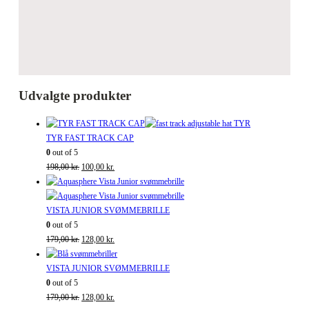
Udvalgte produkter
TYR FAST TRACK CAP
0
out of 5
Den
Den
198,00
kr.
100,00
kr.
oprindelige
aktuelle
pris
pris
var:
er:
VISTA JUNIOR SVØMMEBRILLE
198,00 kr..
100,00 kr..
0
out of 5
Den
Den
179,00
kr.
128,00
kr.
oprindelige
aktuelle
pris
pris
VISTA JUNIOR SVØMMEBRILLE
var:
er:
0
out of 5
179,00 kr..
Den
128,00 kr..
Den
179,00
kr.
128,00
kr.