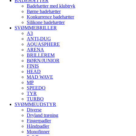
BADEHÆTTER
Badehætter med klubtryk
Børne badehætter
Konkurrence badehætter
Silikone badehætter
SVØMMEBRILLER
A3
ANTI-DUG
AQUASPHERE
ARENA
BRILLEREM
BØRN/JUNIOR
FINIS
HEAD
MAD WAVE
MP
SPEEDO
TYR
TURBO
SVØMMEUDSTYR
Diverse
Dryland træning
Fingerpadler
Håndpadler
Monofinner