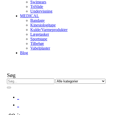
Swimears
TriSlide
Undervisning
MEDICAL
Bandage
Kinesiologitape
Kulde/Varmeprodukter
Lægetasker
Sportstape
Tilbehør
Vabelplaster
Blog
Søg