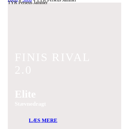
TYR Perseus Jammer
FINIS RIVAL
2.0
Elite
Stævnedragt
LÆS MERE