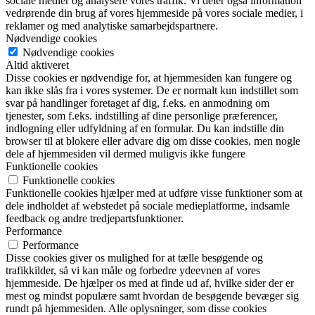
sociale medier og analysere vores traffik. Vi deler også information
vedrørende din brug af vores hjemmeside på vores sociale medier, i
reklamer og med analytiske samarbejdspartnere.
Nødvendige cookies
Nødvendige cookies
Altid aktiveret
Disse cookies er nødvendige for, at hjemmesiden kan fungere og
kan ikke slås fra i vores systemer. De er normalt kun indstillet som
svar på handlinger foretaget af dig, f.eks. en anmodning om
tjenester, som f.eks. indstilling af dine personlige præferencer,
indlogning eller udfyldning af en formular. Du kan indstille din
browser til at blokere eller advare dig om disse cookies, men nogle
dele af hjemmesiden vil dermed muligvis ikke fungere
Funktionelle cookies
Funktionelle cookies
Funktionelle cookies hjælper med at udføre visse funktioner som at
dele indholdet af webstedet på sociale medieplatforme, indsamle
feedback og andre tredjepartsfunktioner.
Performance
Performance
Disse cookies giver os mulighed for at tælle besøgende og
trafikkilder, så vi kan måle og forbedre ydeevnen af vores
hjemmeside. De hjælper os med at finde ud af, hvilke sider der er
mest og mindst populære samt hvordan de besøgende bevæger sig
rundt på hjemmesiden. Alle oplysninger, som disse cookies