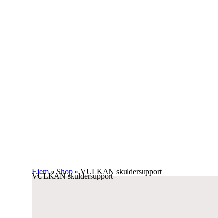
Hjem
»
Shop
»
VULKAN skuldersupport
VULKAN skuldersupport