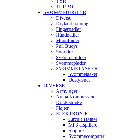
TYR
TURBO
SVØMMEUDSTYR
Diverse
Dryland træning
Fingerpadler
Håndpadler
Monofinner
Pull Buoys
Snorkler
Svømmefødder
Svømmeplader
SVØMMETASKER
Svømmetasker
Udstyrsnet
DIVERSE
Armvinger
Arena Kompression
Drikkedunke
Fløjter
ELEKTRONIK
Circuit Trainer
MP3 afspillere
Stopure
Svømmecomputer