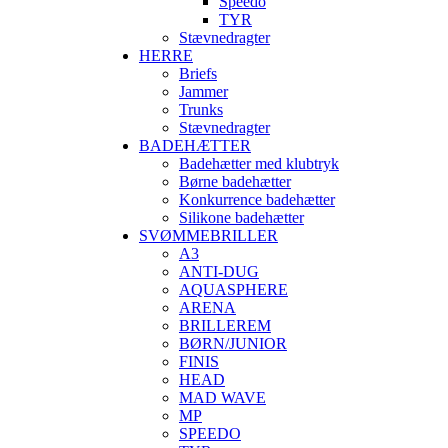
Speedo
TYR
Stævnedragter
HERRE
Briefs
Jammer
Trunks
Stævnedragter
BADEHÆTTER
Badehætter med klubtryk
Børne badehætter
Konkurrence badehætter
Silikone badehætter
SVØMMEBRILLER
A3
ANTI-DUG
AQUASPHERE
ARENA
BRILLEREM
BØRN/JUNIOR
FINIS
HEAD
MAD WAVE
MP
SPEEDO