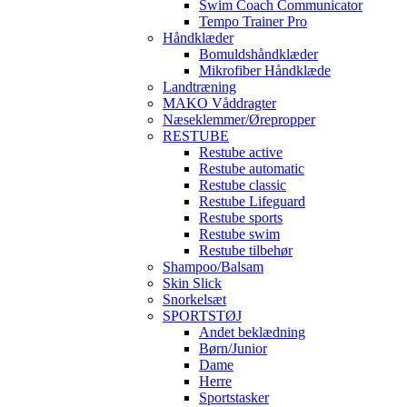
Swim Coach Communicator
Tempo Trainer Pro
Håndklæder
Bomuldshåndklæder
Mikrofiber Håndklæde
Landtræning
MAKO Våddragter
Næseklemmer/Ørepropper
RESTUBE
Restube active
Restube automatic
Restube classic
Restube Lifeguard
Restube sports
Restube swim
Restube tilbehør
Shampoo/Balsam
Skin Slick
Snorkelsæt
SPORTSTØJ
Andet beklædning
Børn/Junior
Dame
Herre
Sportstasker