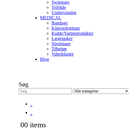
Swimears
TriSlide
Undervisning
MEDICAL
Bandage
Kinesiologitape
Kulde/Varmeprodukter
Lægetasker
Sportstape
Tilbehør
Vabelplaster
Blog
Søg
0
0 items